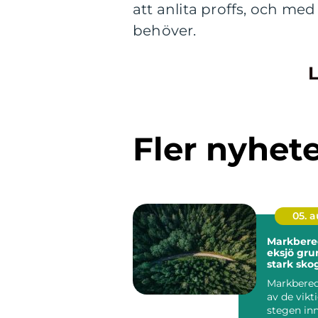
att anlita proffs, och me
behöver.
L
Fler nyhet
05. 
Markbere
eksjö grunden för
stark skog
mark
Markbered
av de vikt
stegen in