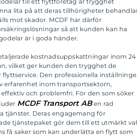
delar till ett flyttföretag är trygghet
nna lita på att deras tillhörigheter behandla
lls mot skador. MCDF har därför
rsäkringslösningar så att kunden kan ha
ägodelar är i goda händer.
detaljerade kostnadsuppskattningar inom 24
an, vilket ger kunden den trygghet de
flyttservice. Den professionella inställninge
 erfarenhet inom transportsektorn,
lir effektiv och problemfri. För den som söker
MCDF Transport AB
bjuder
en rad
iga tjänster. Deras engagemang för
e tjänstepaket gör dem till ett utmärkt va
inns få saker som kan underlätta en flytt som