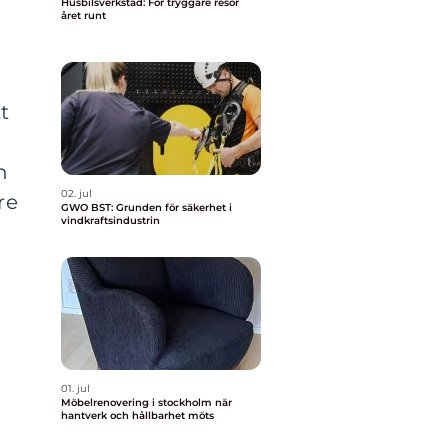
Husbilsverkstad: För tryggare resor
året runt
t
h
02. jul
re
GWO BST: Grunden för säkerhet i
vindkraftsindustrin
01. jul
Möbelrenovering i stockholm när
hantverk och hållbarhet möts