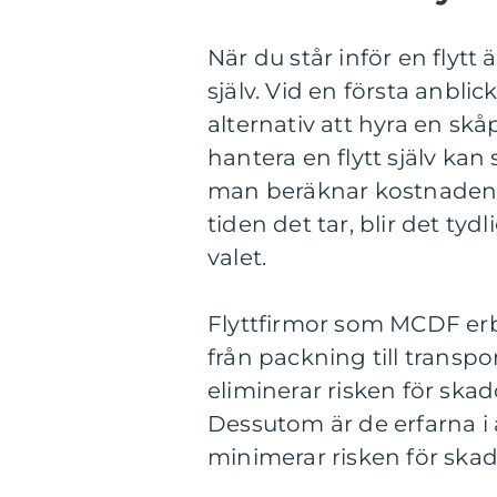
När du står inför en flytt 
själv. Vid en första anbli
alternativ att hyra en skå
hantera en flytt själv kan
man beräknar kostnaden f
tiden det tar, blir det tydl
valet.
Flyttfirmor som MCDF erbj
från packning till transpo
eliminerar risken för ska
Dessutom är de erfarna i a
minimerar risken för skad