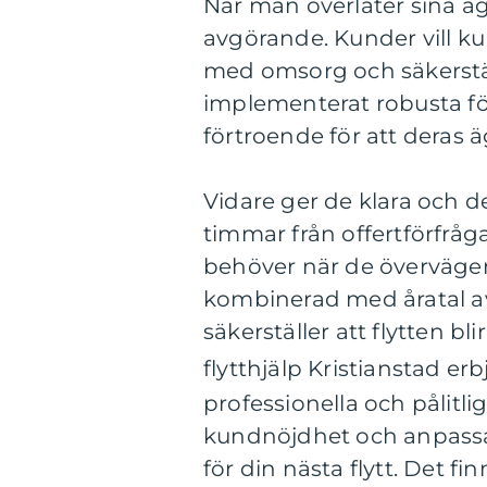
När man överlåter sina ägo
avgörande. Kunder vill ku
med omsorg och säkerstä
implementerat robusta fö
förtroende för att deras 
Vidare ger de klara och 
timmar från offertförfråg
behöver när de överväger 
kombinerad med åratal av
säkerställer att flytten b
flytthjälp Kristianstad er
professionella och pålitl
kundnöjdhet och anpassad
för din nästa flytt. Det f