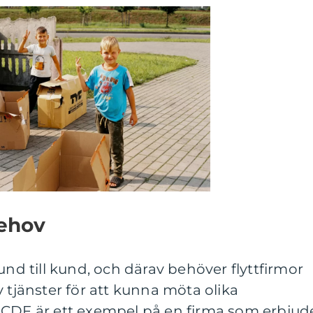
behov
und till kund, och därav behöver flyttfirmor
 tjänster för att kunna möta olika
MCDF är ett exempel på en firma som erbjud