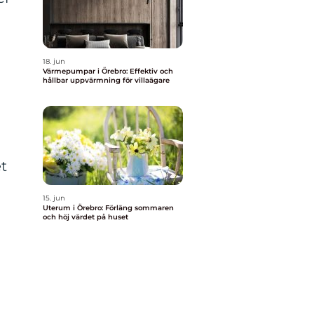
18. jun
Värmepumpar i Örebro: Effektiv och
hållbar uppvärmning för villaägare
et
15. jun
Uterum i Örebro: Förläng sommaren
och höj värdet på huset