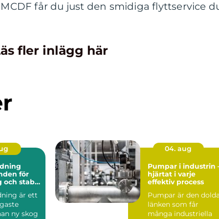
d MCDF får du just den smidiga flyttservice d
äs fler inlägg här
er
aug
04. aug
dning
Pumpar i industrin 
hjärtat i varje
 och stabil
effektiv process
ning är ett
Pumpar är den dold
igaste
länken som får
nan ny skog
många industriella