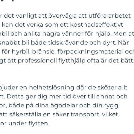
är det vanligt att överväga att utföra arbetet
ck kan det verka som ett kostnadseffektivt
pbil och anlita några vänner för hjälp. Men at
 snabbt bli både tidskrävande och dyrt. När
ör hyrbil, bränsle, förpackningsmaterial oc
igt att professionell flytthjälp ofta är det bätt
uder en helhetslösning där de sköter allt
rt. Detta ger dig mer tid över till annat och
dor, både på dina ägodelar och din rygg.
tt säkerställa en säker transport, vilket
or under flytten.