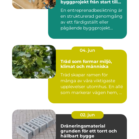
byggprojekt från start till
mål
En entreprenadbesiktning är
en strukturerad genomgång
av ett färdigställt eller
pågående byggprojekt...
04. jun
Träd som formar miljö,
klimat och människa
Träd skapar ramen för
många av våra viktigaste
upplevelser utomhus. En allé
som markerar vägen hem, ...
02. jun
Dräneringsmaterial
grunden för ett torrt och
hållbart bygge