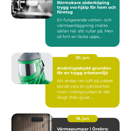
Rörmokare söderköping
trygg vvs-hjälp för hem och
företag
En fungerande vatten- och
värmeanläggning märks
sällan när allt rullar på. Men
så fort en läcka upps...
30. jun
Andningsskydd grunden
för en trygg arbetsmiljö
Att andas ren luft på jobbet
borde vara en självklarhet,
men i många yrken är det
långt ifrån givet....
18. jun
Värmepumpar i Örebro: