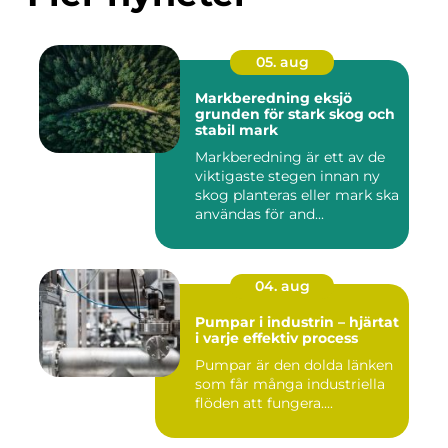
05. aug
Markberedning eksjö
grunden för stark skog och
stabil mark
Markberedning är ett av de
viktigaste stegen innan ny
skog planteras eller mark ska
användas för and...
04. aug
Pumpar i industrin – hjärtat
i varje effektiv process
Pumpar är den dolda länken
som får många industriella
flöden att fungera....