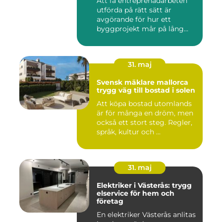
Att få entreprenadarbeten
utförda på rätt sätt är
avgörande för hur ett
byggprojekt mår på lång
sikt...
31. maj
Svensk mäklare mallorca
trygg väg till bostad i solen
Att köpa bostad utomlands
är för många en dröm, men
också ett stort steg. Regler,
språk, kultur och ...
31. maj
Elektriker i Västerås: trygg
elservice för hem och
företag
En elektriker Västerås anlitas