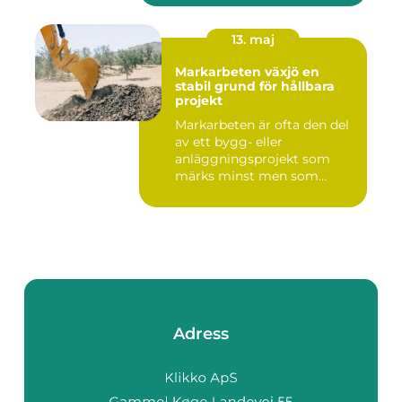
13. maj
Markarbeten växjö en
stabil grund för hållbara
projekt
Markarbeten är ofta den del
av ett bygg- eller
anläggningsprojekt som
märks minst men som
betyder m...
Adress