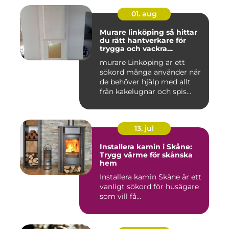
01. aug
Murare linköping så hittar
du rätt hantverkare för
trygga och vackra
mureriarbeten
murare Linköping är ett
sökord många använder när
de behöver hjälp med allt
från kakelugnar och spis...
13. jul
Installera kamin i Skåne:
Trygg värme för skånska
hem
Installera kamin Skåne är ett
vanligt sökord för husägare
som vill få...