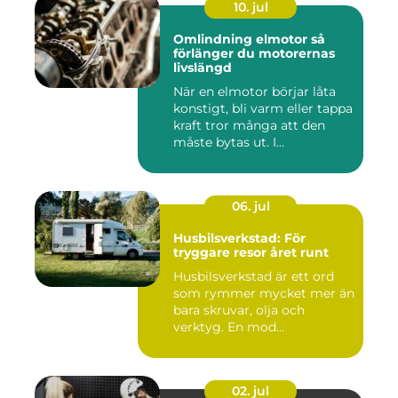
10. jul
Omlindning elmotor så
förlänger du motorernas
livslängd
När en elmotor börjar låta
konstigt, bli varm eller tappa
kraft tror många att den
måste bytas ut. I...
06. jul
Husbilsverkstad: För
tryggare resor året runt
Husbilsverkstad är ett ord
som rymmer mycket mer än
bara skruvar, olja och
verktyg. En mod...
02. jul