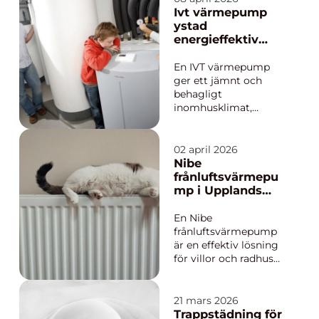
många som bor i
Ivt värmepump
Stockholm är golvet
ystad
en stor del av
energieffektiv
hemmets karaktär
uppvärmning för
särskilt i äldre
skånska hem
En IVT värmepump
lägenheter med
ger ett jämnt och
origina...
behagligt
inomhusklimat,
samtidigt som
energikostnaden
minskar kraftigt
02 april 2026
jämfört med el- eller
Nibe
oljeuppvärmning. I
frånluftsvärmepu
Ystad och runtom i
mp i Upplands
sydöstra Skåne har
Väsby – smart
många husägare gått
värme för villor
En Nibe
över till värmepump
och radhus
frånluftsvärmepump
för att få en mer
är en effektiv lösning
hållba...
för villor och radhus
som vill sänka sina
uppvärmningskostna
der och samtidigt få
21 mars 2026
ett jämnt, behagligt
Trappstädning för