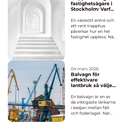
inomhusklimat. I ett
fastighetsägare i
område som
Stockholm: Varför
Upplands V&au...
rena trapphus gör
så stor skillnad
En välskött entré och
ett rent trapphus
påverkar hur en hel
fastighet upplevs. När
golv, räcken, hissar
och entrémattor hålls
rena minskar slitaget,
tryggheten ökar och
både boende och
04 mars 2026
besö...
Balvagn för
effektivare
lantbruk så väljer
du rätt
En balvagn är en av
de viktigaste länkarna
i kedjan mellan fält
och foderlager. När
skörden väl ligger
pressad i balar
handlar allt om att