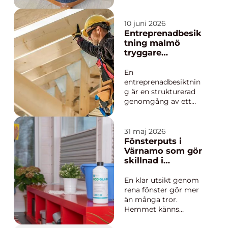
sjunkit ihop eller en
ärvd fåtölj där tyget
spruckit i sömmarna.
10 juni 2026
Möblerna har ofta
Entreprenadbesik
både minnen och
tning malmö
karaktär, men passar
tryggare
inte längre i vardagen.
byggprojekt från
I stället för att köpa
start till mål
En
nyt...
entreprenadbesiktnin
g är en strukturerad
genomgång av ett
färdigställt eller
pågående
byggprojekt, där en
31 maj 2026
oberoende
Fönsterputs i
besiktningsman
Värnamo som gör
kontrollerar om
skillnad i
entreprenaden
vardagen
uppfyller avtal,
En klar utsikt genom
lagkrav och
rena fönster gör mer
fackmässighet. För
än många tror.
dig som bygger i
Hemmet känns
Malmö kan en
ljusare, butiken mer
genomtän...