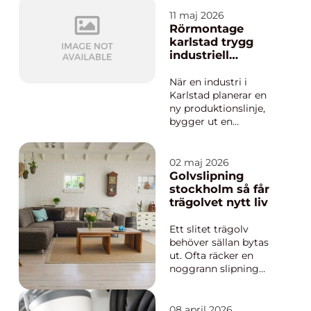
inbjudande och
kontoret mer
11 maj 2026
professionellt. I en
Rörmontage
stad som Värnamo,
karlstad trygg
där väder och årstider
industriell
skiftar snabbt,
rörinstallation
samlas...
från start till mål
När en industri i
Karlstad planerar en
ny produktionslinje,
bygger ut en
anläggning eller
behöver modernisera
äldre system är
02 maj 2026
rörmontaget ofta den
Golvslipning
dolda ryggraden som
stockholm så får
avgör om allt
trägolvet nytt liv
fungerar. Välplanerade
rörsystem påverkar
Ett slitet trägolv
säkerhet, drifttid,
behöver sällan bytas
energie...
ut. Ofta räcker en
noggrann slipning
och rätt ytbehandling
för att golvet ska se
nästan nylagt ut. För
08 april 2026