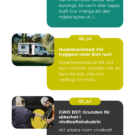
konstigt, bli varm eller tappa
kraft tror många att den
måste bytas ut. I...
06. jul
Husbilsverkstad: För
tryggare resor året runt
Husbilsverkstad är ett ord
som rymmer mycket mer än
bara skruvar, olja och
verktyg. En mod...
02. jul
GWO BST: Grunden för
säkerhet i
vindkraftsindustrin
Att arbeta inom vindkraft