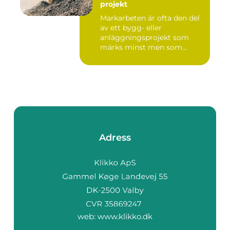
projekt
Markarbeten är ofta den del
av ett bygg- eller
anläggningsprojekt som
märks minst men som
betyder m...
Adress
web:
www.klikko.dk