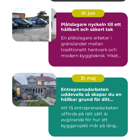
01. jun
Plåtslagare nyckeln till ett
hållbart och säkert tak
En plåtslagare arbetar i
gränslandet mellan
traditionellt hantverk och
modern byggteknik. Yrket
hand...
31. maj
Entreprenadarbeten
uddevalla så skapar du en
hållbar grund för ditt
projekt
Att få entreprenadarbeten
utförda på rätt sätt är
avgörande för hur ett
byggprojekt mår på lång
sikt...