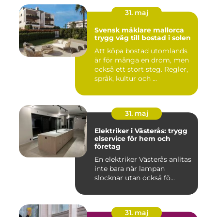
31. maj
Svensk mäklare mallorca
trygg väg till bostad i solen
Att köpa bostad utomlands
är för många en dröm, men
också ett stort steg. Regler,
språk, kultur och ...
31. maj
Elektriker i Västerås: trygg
elservice för hem och
företag
En elektriker Västerås anlitas
inte bara när lampan
slocknar utan också fö...
31. maj