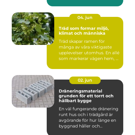
04. jun
Träd som formar miljö,
klimat och människa
Träd skapar ramen för
många av våra viktigaste
upplevelser utomhus. En allé
som markerar vägen hem, ...
02. jun
Dräneringsmaterial
grunden för ett torrt och
hållbart bygge
En väl fungerande dränering
runt hus och i trädgård är
avgörande för hur länge en
byggnad håller och...