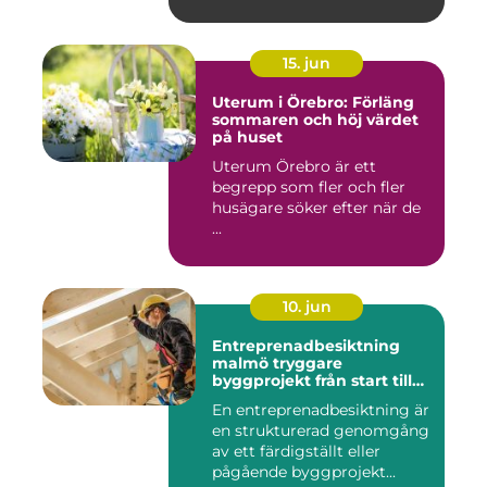
15. jun
Uterum i Örebro: Förläng
sommaren och höj värdet
på huset
Uterum Örebro är ett
begrepp som fler och fler
husägare söker efter när de
...
10. jun
Entreprenadbesiktning
malmö tryggare
byggprojekt från start till
mål
En entreprenadbesiktning är
en strukturerad genomgång
av ett färdigställt eller
pågående byggprojekt...