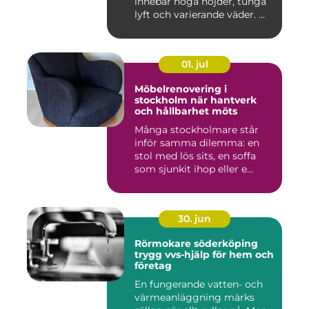
innebär höga höjder, tunga
lyft och varierande väder. ...
01. jul
Möbelrenovering i
stockholm när hantverk
och hållbarhet möts
Många stockholmare står
inför samma dilemma: en
stol med lös sits, en soffa
som sjunkit ihop eller e...
30. jun
Rörmokare söderköping
trygg vvs-hjälp för hem och
företag
En fungerande vatten- och
värmeanläggning märks