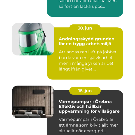
sällan när allt rullar på. Men
så fort en läcka upps...
30. jun
Andningsskydd grunden
för en trygg arbetsmiljö
Att andas ren luft på jobbet
borde vara en självklarhet,
men i många yrken är det
långt ifrån givet....
18. jun
Värmepumpar i Örebro:
Effektiv och hållbar
uppvärmning för villaägare
Värmepumpar i Örebro är
ett ämne som blivit allt mer
aktuellt när energipri...