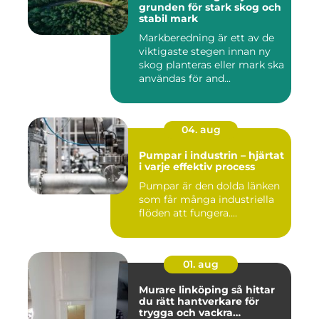
grunden för stark skog och
stabil mark
Markberedning är ett av de
viktigaste stegen innan ny
skog planteras eller mark ska
användas för and...
04. aug
Pumpar i industrin – hjärtat
i varje effektiv process
Pumpar är den dolda länken
som får många industriella
flöden att fungera....
01. aug
Murare linköping så hittar
du rätt hantverkare för
trygga och vackra