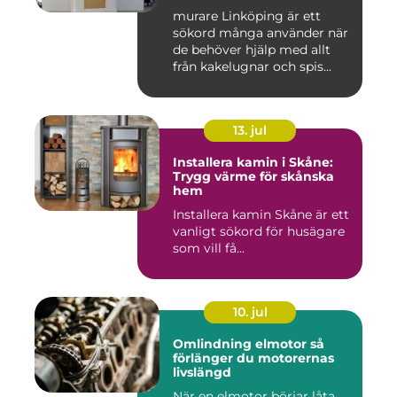
mureriarbeten
murare Linköping är ett
sökord många använder när
de behöver hjälp med allt
från kakelugnar och spis...
13. jul
Installera kamin i Skåne:
Trygg värme för skånska
hem
Installera kamin Skåne är ett
vanligt sökord för husägare
som vill få...
10. jul
Omlindning elmotor så
förlänger du motorernas
livslängd
När en elmotor börjar låta