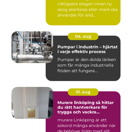
viktigaste stegen innan ny
skog planteras eller mark ska
användas för and...
04. aug
Pumpar i industrin – hjärtat
i varje effektiv process
Pumpar är den dolda länken
som får många industriella
flöden att fungera....
01. aug
Murare linköping så hittar
du rätt hantverkare för
trygga och vackra
mureriarbeten
murare Linköping är ett
sökord många använder när
de behöver hjälp med allt