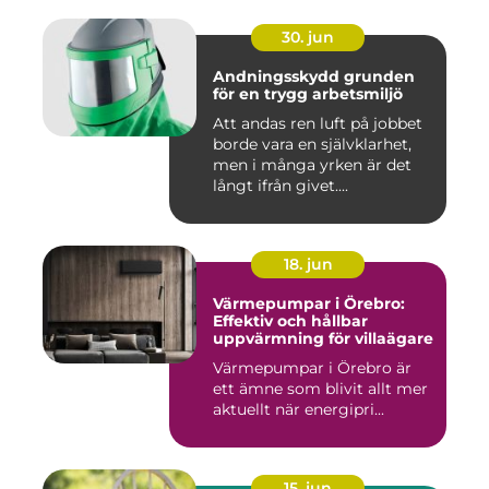
30. jun
Andningsskydd grunden
för en trygg arbetsmiljö
Att andas ren luft på jobbet
borde vara en självklarhet,
men i många yrken är det
långt ifrån givet....
18. jun
Värmepumpar i Örebro:
Effektiv och hållbar
uppvärmning för villaägare
Värmepumpar i Örebro är
ett ämne som blivit allt mer
aktuellt när energipri...
15. jun