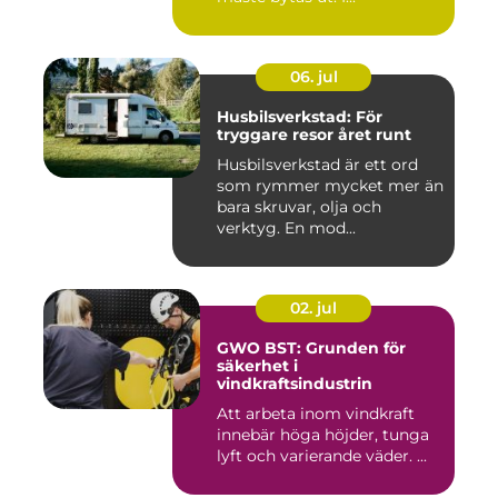
06. jul
Husbilsverkstad: För
tryggare resor året runt
Husbilsverkstad är ett ord
som rymmer mycket mer än
bara skruvar, olja och
verktyg. En mod...
02. jul
GWO BST: Grunden för
säkerhet i
vindkraftsindustrin
Att arbeta inom vindkraft
innebär höga höjder, tunga
lyft och varierande väder. ...