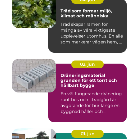
Träd som formar miljö,
klimat och människa
Träd skapar ramen för
många av våra viktigaste
upplevelser utomhus. En allé
som markerar vägen hem, ...
02. jun
Dräneringsmaterial
grunden för ett torrt och
hållbart bygge
En väl fungerande dränering
runt hus och i trädgård är
avgörande för hur länge en
byggnad håller och...
01. jun