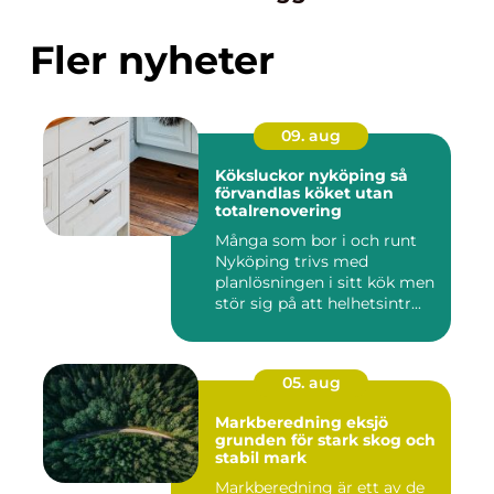
Fler nyheter
09. aug
Köksluckor nyköping så
förvandlas köket utan
totalrenovering
Många som bor i och runt
Nyköping trivs med
planlösningen i sitt kök men
stör sig på att helhetsintr...
05. aug
Markberedning eksjö
grunden för stark skog och
stabil mark
Markberedning är ett av de