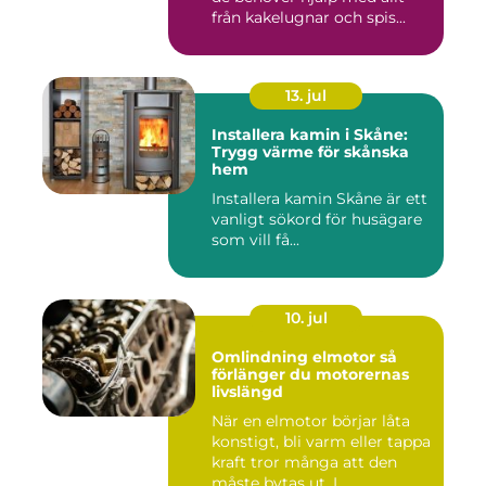
från kakelugnar och spis...
13. jul
Installera kamin i Skåne:
Trygg värme för skånska
hem
Installera kamin Skåne är ett
vanligt sökord för husägare
som vill få...
10. jul
Omlindning elmotor så
förlänger du motorernas
livslängd
När en elmotor börjar låta
konstigt, bli varm eller tappa
kraft tror många att den
måste bytas ut. I...