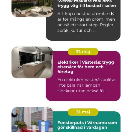
Svensk mäklare mallorca
trygg väg till bostad i solen
Att köpa bostad utomlands
är för många en dröm, men
också ett stort steg. Regler,
språk, kultur och ...
31. maj
Elektriker i Västerås: trygg
elservice för hem och
företag
En elektriker Västerås anlitas
inte bara när lampan
slocknar utan också fö...
31. maj
Fönsterputs i Värnamo som
gör skillnad i vardagen