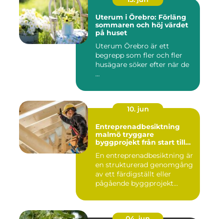
Uterum i Örebro: Förläng
sommaren och höj värdet
på huset
Uterum Örebro är ett
begrepp som fler och fler
husägare söker efter när de
...
10. jun
Entreprenadbesiktning
malmö tryggare
byggprojekt från start till
mål
En entreprenadbesiktning är
en strukturerad genomgång
av ett färdigställt eller
pågående byggprojekt...
04. jun