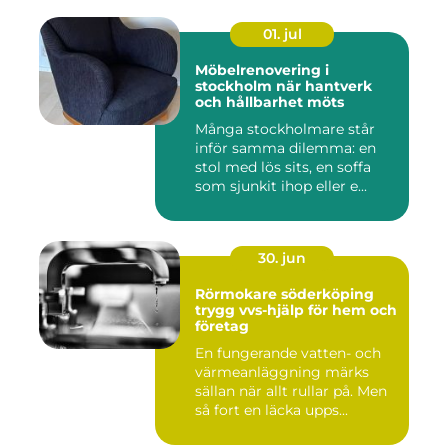
01. jul
Möbelrenovering i
stockholm när hantverk
och hållbarhet möts
Många stockholmare står
inför samma dilemma: en
stol med lös sits, en soffa
som sjunkit ihop eller e...
30. jun
Rörmokare söderköping
trygg vvs-hjälp för hem och
företag
En fungerande vatten- och
värmeanläggning märks
sällan när allt rullar på. Men
så fort en läcka upps...