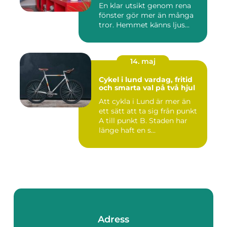
En klar utsikt genom rena
fönster gör mer än många
tror. Hemmet känns ljus...
14. maj
Cykel i lund vardag, fritid
och smarta val på två hjul
Att cykla i Lund är mer än
ett sätt att ta sig från punkt
A till punkt B. Staden har
länge haft en s...
Adress