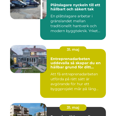
Plåtslagare nyckeln till ett
hållbart och säkert tak
En plåtslagare arbetar i
gränslandet mellan
traditionellt hantverk och
modern byggteknik. Yrket
hand...
31. maj
Entreprenadarbeten
uddevalla så skapar du en
hållbar grund för ditt
projekt
Att få entreprenadarbeten
utförda på rätt sätt är
avgörande för hur ett
byggprojekt mår på lång
sikt...
31. maj