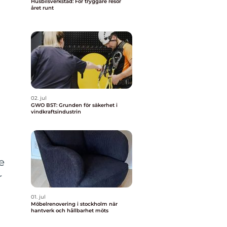
Husbilsverkstad: För tryggare resor
året runt
02. jul
GWO BST: Grunden för säkerhet i
vindkraftsindustrin
e
r
01. jul
Möbelrenovering i stockholm när
hantverk och hållbarhet möts