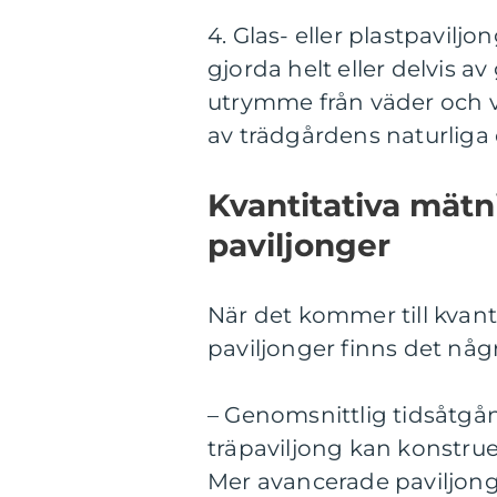
4. Glas- eller plastpavilj
gjorda helt eller delvis av
utrymme från väder och v
av trädgårdens naturliga
Kvantitativa mät
paviljonger
När det kommer till kvan
paviljonger finns det någ
– Genomsnittlig tidsåtgån
träpaviljong kan konstrue
Mer avancerade paviljonger