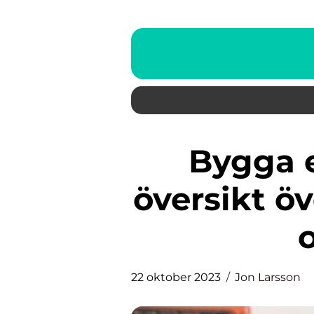
Bygga en paviljong – en
översikt ö
o
22 oktober 2023
Jon Larsson