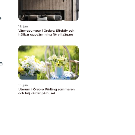
e
18. jun
Värmepumpar i Örebro: Effektiv och
hållbar uppvärmning för villaägare
a
15. jun
Uterum i Örebro: Förläng sommaren
och höj värdet på huset