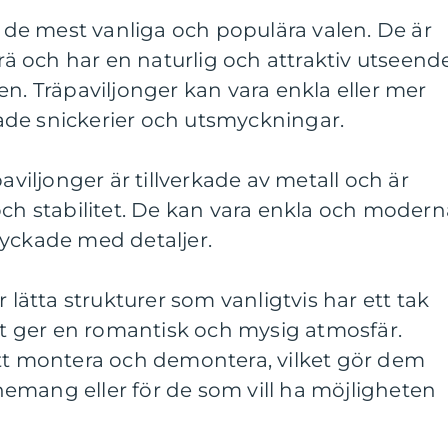
är de mest vanliga och populära valen. De är
trä och har en naturlig och attraktiv utseend
en. Träpaviljonger kan vara enkla eller mer
de snickerier och utsmyckningar.
paviljonger är tillverkade av metall och är
och stabilitet. De kan vara enkla och modern
myckade med detaljer.
r lätta strukturer som vanligtvis har ett tak
ket ger en romantisk och mysig atmosfär.
att montera och demontera, vilket gör dem
venemang eller för de som vill ha möjligheten