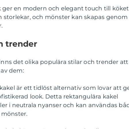
 ger en modern och elegant touch till köket
och storlekar, och mönster kan skapas genom
.
h trender
inns det olika populära stilar och trender att
a av dem:
kel är ett tidlöst alternativ som lovar att g
ofistikerad look. Detta rektangulära kakel
eller i neutrala nyanser och kan användas bå
t mönster.