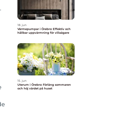
.
18. jun
Värmepumpar i Örebro: Effektiv och
hållbar uppvärmning för villaägare
15. jun
Uterum i Örebro: Förläng sommaren
e
och höj värdet på huset
de