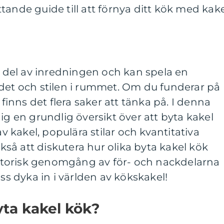
tande guide till att förnya ditt kök med kak
ig del av inredningen och kan spela en
ndet och stilen i rummet. Om du funderar på
 finns det flera saker att tänka på. I denna
ig en grundlig översikt över att byta kakel
av kakel, populära stilar och kvantitativa
å att diskutera hur olika byta kakel kök
historisk genomgång av för- och nackdelarna
oss dyka in i världen av kökskakel!
yta kakel kök?