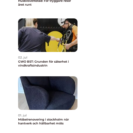
Husbilsverkstad: För tryggare resor
året runt
02. jul
GWO BST: Grunden för säkerhet i
vindkraftsindustrin
01. jul
Möbelrenovering i stockholm när
hantverk och hållbarhet möts