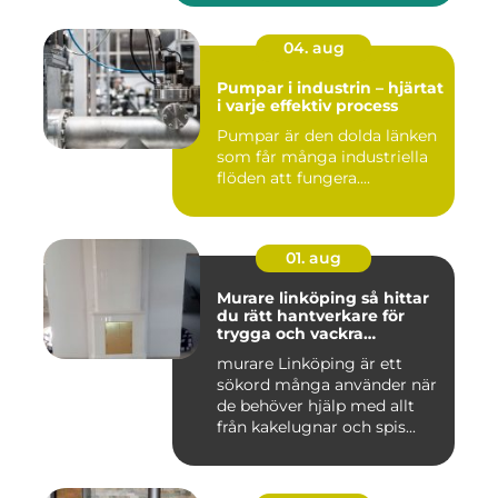
04. aug
Pumpar i industrin – hjärtat
i varje effektiv process
Pumpar är den dolda länken
som får många industriella
flöden att fungera....
01. aug
Murare linköping så hittar
du rätt hantverkare för
trygga och vackra
mureriarbeten
murare Linköping är ett
sökord många använder när
de behöver hjälp med allt
från kakelugnar och spis...