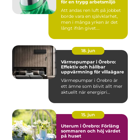
för en trygg arbetsmiljö
Att andas ren luft på jobbet
borde vara en självklarhet,
men i många yrken är det
långt ifrån givet....
18. jun
Värmepumpar i Örebro:
Effektiv och hållbar
uppvärmning för villaägare
Värmepumpar i Örebro är
ett ämne som blivit allt mer
aktuellt när energipri...
15. jun
Uterum i Örebro: Förläng
sommaren och höj värdet
på huset