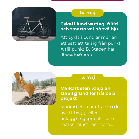
14. maj
Cykel i lund vardag, fritid
och smarta val på två hjul
Att cykla i Lund är mer än
ett sätt att ta sig från punkt
A till punkt B. Staden har
länge haft en s...
13. maj
Markarbeten växjö en
stabil grund för hållbara
projekt
Markarbeten är ofta den del
av ett bygg- eller
anläggningsprojekt som
märks minst men som
betyder m...