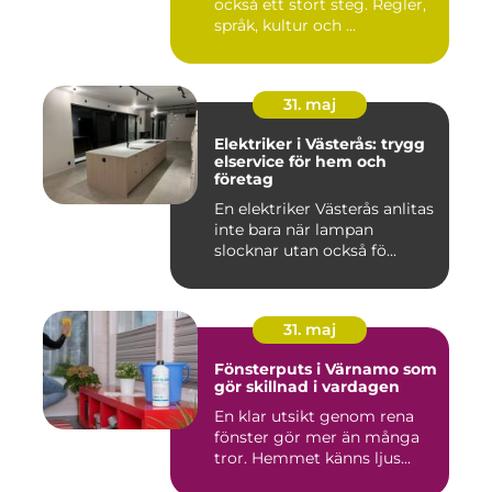
också ett stort steg. Regler,
språk, kultur och ...
31. maj
Elektriker i Västerås: trygg
elservice för hem och
företag
En elektriker Västerås anlitas
inte bara när lampan
slocknar utan också fö...
31. maj
Fönsterputs i Värnamo som
gör skillnad i vardagen
En klar utsikt genom rena
fönster gör mer än många
tror. Hemmet känns ljus...