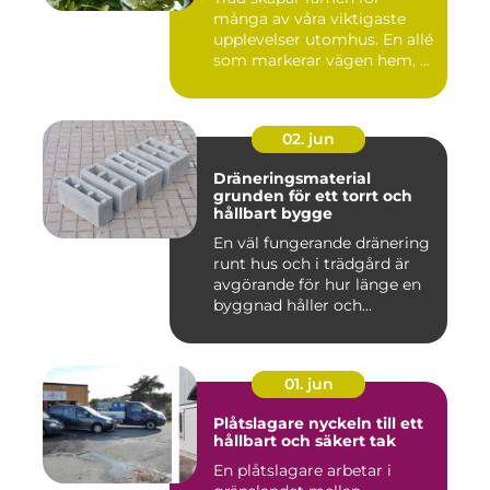
många av våra viktigaste
upplevelser utomhus. En allé
som markerar vägen hem, ...
02. jun
Dräneringsmaterial
grunden för ett torrt och
hållbart bygge
En väl fungerande dränering
runt hus och i trädgård är
avgörande för hur länge en
byggnad håller och...
01. jun
Plåtslagare nyckeln till ett
hållbart och säkert tak
En plåtslagare arbetar i