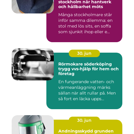
stockholm när hantverk
och hållbarhet möts
Många stockholmare står
inför samma dilemma: en
stol med lös sits, en soffa
som sjunkit ihop eller e...
30. jun
Rörmokare söderköping
trygg vvs-hjälp för hem och
företag
En fungerande vatten- och
värmeanläggning märks
sällan när allt rullar på. Men
så fort en läcka upps...
30. jun
Andningsskydd grunden