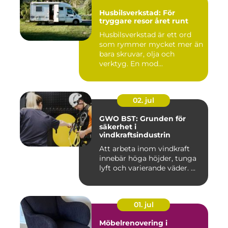
Husbilsverkstad: För
tryggare resor året runt
Husbilsverkstad är ett ord
som rymmer mycket mer än
bara skruvar, olja och
verktyg. En mod...
02. jul
GWO BST: Grunden för
säkerhet i
vindkraftsindustrin
Att arbeta inom vindkraft
innebär höga höjder, tunga
lyft och varierande väder. ...
01. jul
Möbelrenovering i