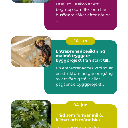
Uterum Örebro är ett
begrepp som fler och fler
husägare söker efter när de
...
10. jun
Entreprenadbesiktning
malmö tryggare
byggprojekt från start till
mål
En entreprenadbesiktning är
en strukturerad genomgång
av ett färdigställt eller
pågående byggprojekt...
04. jun
Träd som formar miljö,
klimat och människa
Träd skapar ramen för