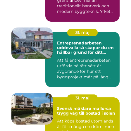
gränslandet mellan
traditionellt hantverk och
modern byggteknik. Yrket
hand...
31. maj
Entreprenadarbeten
uddevalla så skapar du en
hållbar grund för ditt
projekt
Att få entreprenadarbeten
utförda på rätt sätt är
avgörande för hur ett
byggprojekt mår på lång
sikt...
31. maj
Svensk mäklare mallorca
trygg väg till bostad i solen
Att köpa bostad utomlands
är för många en dröm, men