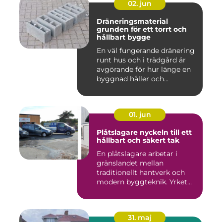
02. jun
Dräneringsmaterial
grunden för ett torrt och
hållbart bygge
En väl fungerande dränering
runt hus och i trädgård är
avgörande för hur länge en
byggnad håller och...
01. jun
Plåtslagare nyckeln till ett
hållbart och säkert tak
En plåtslagare arbetar i
gränslandet mellan
traditionellt hantverk och
modern byggteknik. Yrket
hand...
31. maj