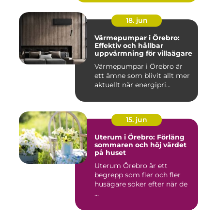
18. jun
Värmepumpar i Örebro:
Effektiv och hållbar
uppvärmning för villaägare
Värmepumpar i Örebro är
ett ämne som blivit allt mer
aktuellt när energipri...
15. jun
Uterum i Örebro: Förläng
sommaren och höj värdet
på huset
Uterum Örebro är ett
begrepp som fler och fler
husägare söker efter när de
...