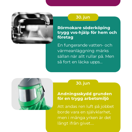
30. jun
Rörmokare söderköping
trygg vvs-hjälp för hem och
företag
En fungerande vatten- och
värmeanläggning märks
sällan när allt rullar på. Men
så fort en läcka upps...
30. jun
Andningsskydd grunden
för en trygg arbetsmiljö
Att andas ren luft på jobbet
borde vara en självklarhet,
men i många yrken är det
långt ifrån givet....