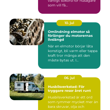
vanligt sökord för husägare
som vill få...
10. jul
Omlindning elmotor så
förlänger du motorernas
livslängd
När en elmotor börjar låta
konstigt, bli varm eller tappa
kraft tror många att den
måste bytas ut. I...
06. jul
Husbilsverkstad: För
tryggare resor året runt
Husbilsverkstad är ett ord
som rymmer mycket mer än
bara skruvar, olja och