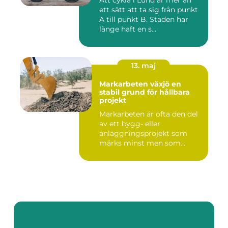
Att cykla i Lund är mer än
ett sätt att ta sig från punkt
A till punkt B. Staden har
länge haft en s...
13. maj
Markarbeten växjö en
stabil grund för hållbara
projekt
Markarbeten är ofta den del
av ett bygg- eller
anläggningsprojekt som
märks minst men som
betyder m...