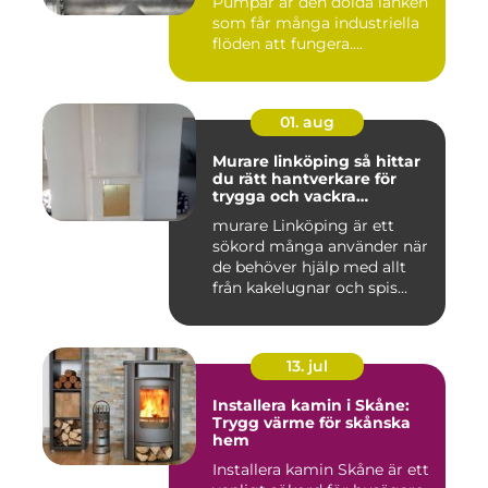
Pumpar är den dolda länken
som får många industriella
flöden att fungera....
01. aug
Murare linköping så hittar
du rätt hantverkare för
trygga och vackra
mureriarbeten
murare Linköping är ett
sökord många använder när
de behöver hjälp med allt
från kakelugnar och spis...
13. jul
Installera kamin i Skåne:
Trygg värme för skånska
hem
Installera kamin Skåne är ett