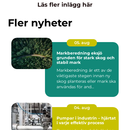
Läs fler inlägg här
Fler nyheter
05. aug
Markberedning eksjö
grunden för stark skog och
stabil mark
Markberedning är ett av de
viktigaste stegen innan ny
skog planteras eller mark ska
användas för and...
04. aug
Pumpar i industrin – hjärtat
i varje effektiv process