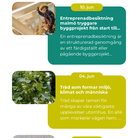
10. jun
Entreprenadbesiktning
malmö tryggare
byggprojekt från start till
mål
En entreprenadbesiktning är
en strukturerad genomgång
av ett färdigställt eller
pågående byggprojekt...
04. jun
Träd som formar miljö,
klimat och människa
Träd skapar ramen för
många av våra viktigaste
upplevelser utomhus. En allé
som markerar vägen hem, ...