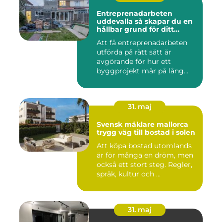
Entreprenadarbeten
uddevalla så skapar du en
hållbar grund för ditt
projekt
Att få entreprenadarbeten
utförda på rätt sätt är
avgörande för hur ett
byggprojekt mår på lång
sikt...
31. maj
Svensk mäklare mallorca
trygg väg till bostad i solen
Att köpa bostad utomlands
är för många en dröm, men
också ett stort steg. Regler,
språk, kultur och ...
31. maj