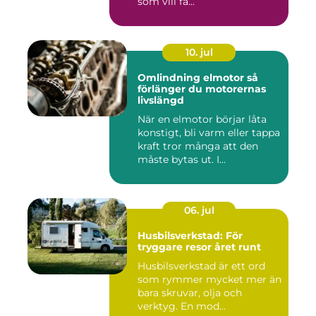
som vill få...
10. jul
Omlindning elmotor så
förlänger du motorernas
livslängd
När en elmotor börjar låta
konstigt, bli varm eller tappa
kraft tror många att den
måste bytas ut. I...
06. jul
Husbilsverkstad: För
tryggare resor året runt
Husbilsverkstad är ett ord
som rymmer mycket mer än
bara skruvar, olja och
verktyg. En mod...