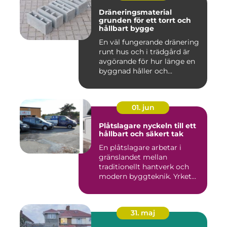
Dräneringsmaterial
grunden för ett torrt och
hållbart bygge
En väl fungerande dränering
runt hus och i trädgård är
avgörande för hur länge en
byggnad håller och...
01. jun
Plåtslagare nyckeln till ett
hållbart och säkert tak
En plåtslagare arbetar i
gränslandet mellan
traditionellt hantverk och
modern byggteknik. Yrket
hand...
31. maj