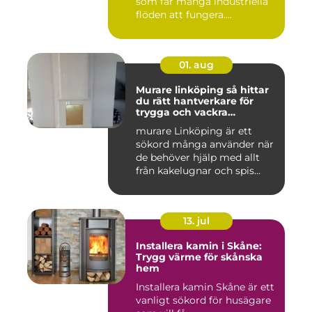
som får många industriella
flöden att fungera....
01. aug
Murare linköping så hittar
du rätt hantverkare för
trygga och vackra
mureriarbeten
murare Linköping är ett
sökord många använder när
de behöver hjälp med allt
från kakelugnar och spis...
13. jul
Installera kamin i Skåne:
Trygg värme för skånska
hem
Installera kamin Skåne är ett
vanligt sökord för husägare