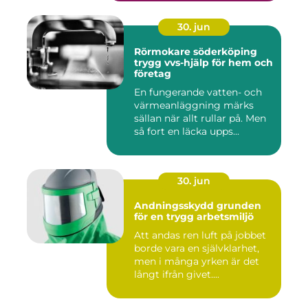
30. jun
Rörmokare söderköping
trygg vvs-hjälp för hem och
företag
En fungerande vatten- och
värmeanläggning märks
sällan när allt rullar på. Men
så fort en läcka upps...
30. jun
Andningsskydd grunden
för en trygg arbetsmiljö
Att andas ren luft på jobbet
borde vara en självklarhet,
men i många yrken är det
långt ifrån givet....