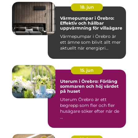
18. jun
Värmepumpar i Örebro:
Effektiv och hållbar
uppvärmning för villaägare
Värmepumpar i Örebro är
ett ämne som blivit allt mer
aktuellt när energipri...
15. jun
Uterum i Örebro: Förläng
sommaren och höj värdet
på huset
Uterum Örebro är ett
begrepp som fler och fler
husägare söker efter när de
...