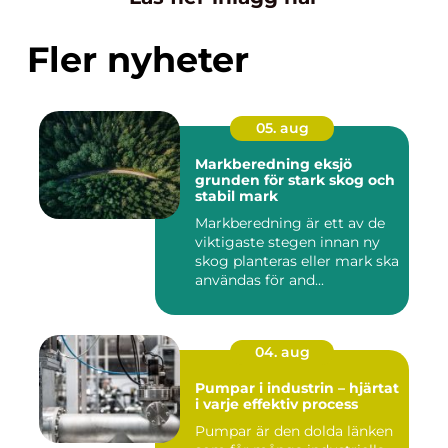
Fler nyheter
05. aug
Markberedning eksjö
grunden för stark skog och
stabil mark
Markberedning är ett av de
viktigaste stegen innan ny
skog planteras eller mark ska
användas för and...
04. aug
Pumpar i industrin – hjärtat
i varje effektiv process
Pumpar är den dolda länken