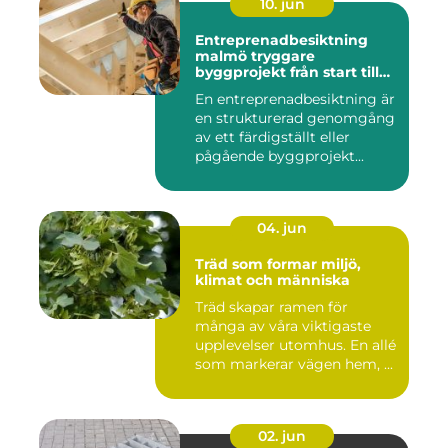
10. jun
Entreprenadbesiktning
malmö tryggare
byggprojekt från start till
mål
En entreprenadbesiktning är
en strukturerad genomgång
av ett färdigställt eller
pågående byggprojekt...
04. jun
Träd som formar miljö,
klimat och människa
Träd skapar ramen för
många av våra viktigaste
upplevelser utomhus. En allé
som markerar vägen hem, ...
02. jun