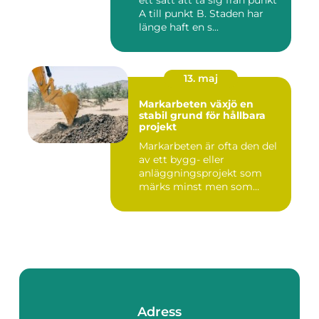
ett sätt att ta sig från punkt
A till punkt B. Staden har
länge haft en s...
13. maj
Markarbeten växjö en
stabil grund för hållbara
projekt
Markarbeten är ofta den del
av ett bygg- eller
anläggningsprojekt som
märks minst men som
betyder m...
Adress