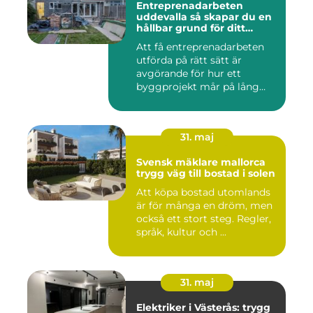
Entreprenadarbeten
uddevalla så skapar du en
hållbar grund för ditt
projekt
Att få entreprenadarbeten
utförda på rätt sätt är
avgörande för hur ett
byggprojekt mår på lång
sikt...
31. maj
Svensk mäklare mallorca
trygg väg till bostad i solen
Att köpa bostad utomlands
är för många en dröm, men
också ett stort steg. Regler,
språk, kultur och ...
31. maj
Elektriker i Västerås: trygg