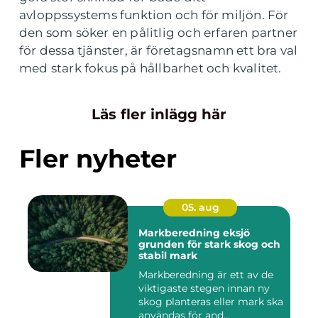
avloppssystems funktion och för miljön. För
den som söker en pålitlig och erfaren partner
för dessa tjänster, är företagsnamn ett bra val
med stark fokus på hållbarhet och kvalitet.
Läs fler inlägg här
Fler nyheter
05. aug
Markberedning eksjö
grunden för stark skog och
stabil mark
Markberedning är ett av de
viktigaste stegen innan ny
skog planteras eller mark ska
användas för and...