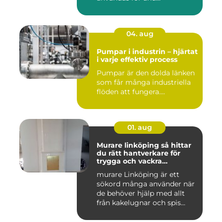
04. aug
Pumpar i industrin – hjärtat
i varje effektiv process
Pumpar är den dolda länken
som får många industriella
flöden att fungera....
01. aug
Murare linköping så hittar
du rätt hantverkare för
trygga och vackra
mureriarbeten
murare Linköping är ett
sökord många använder när
de behöver hjälp med allt
från kakelugnar och spis...