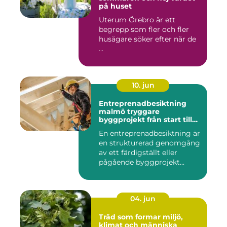
på huset
Uterum Örebro är ett
begrepp som fler och fler
husägare söker efter när de
...
10. jun
Entreprenadbesiktning
malmö tryggare
byggprojekt från start till
mål
En entreprenadbesiktning är
en strukturerad genomgång
av ett färdigställt eller
pågående byggprojekt...
04. jun
Träd som formar miljö,
klimat och människa