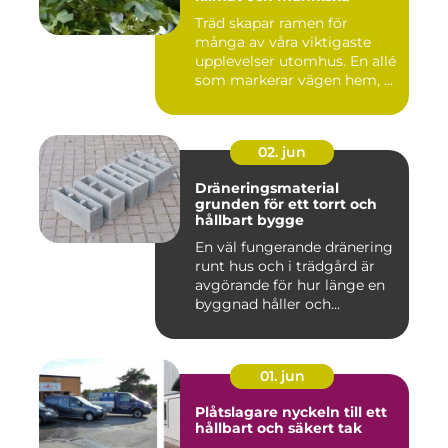
Träd skapar ramen för
många av våra viktigaste
upplevelser utomhus. En allé
som markerar vägen hem, ...
02. jun
Dräneringsmaterial
grunden för ett torrt och
hållbart bygge
En väl fungerande dränering
runt hus och i trädgård är
avgörande för hur länge en
byggnad håller och...
01. jun
Plåtslagare nyckeln till ett
hållbart och säkert tak