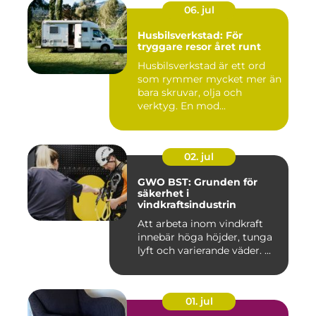
06. jul
Husbilsverkstad: För
tryggare resor året runt
Husbilsverkstad är ett ord
som rymmer mycket mer än
bara skruvar, olja och
verktyg. En mod...
02. jul
GWO BST: Grunden för
säkerhet i
vindkraftsindustrin
Att arbeta inom vindkraft
innebär höga höjder, tunga
lyft och varierande väder. ...
01. jul