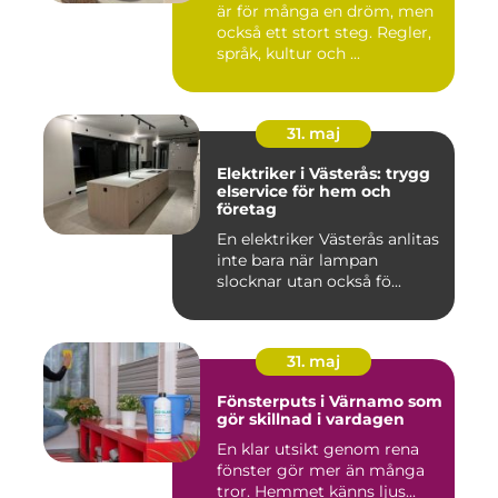
är för många en dröm, men
också ett stort steg. Regler,
språk, kultur och ...
31. maj
Elektriker i Västerås: trygg
elservice för hem och
företag
En elektriker Västerås anlitas
inte bara när lampan
slocknar utan också fö...
31. maj
Fönsterputs i Värnamo som
gör skillnad i vardagen
En klar utsikt genom rena
fönster gör mer än många
tror. Hemmet känns ljus...