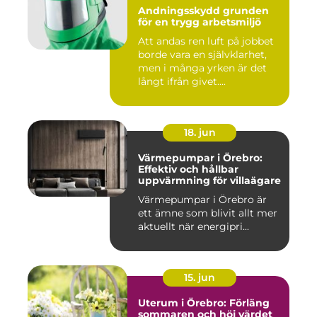
Andningsskydd grunden
för en trygg arbetsmiljö
Att andas ren luft på jobbet
borde vara en självklarhet,
men i många yrken är det
långt ifrån givet....
18. jun
Värmepumpar i Örebro:
Effektiv och hållbar
uppvärmning för villaägare
Värmepumpar i Örebro är
ett ämne som blivit allt mer
aktuellt när energipri...
15. jun
Uterum i Örebro: Förläng
sommaren och höj värdet