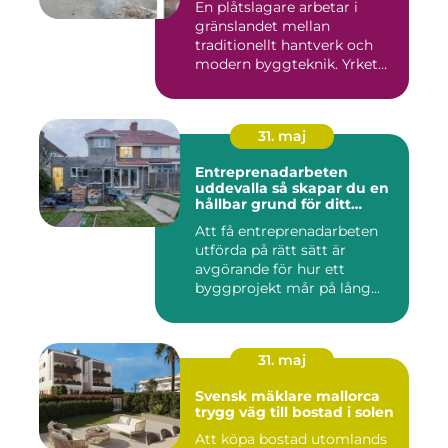
En plåtslagare arbetar i
gränslandet mellan
traditionellt hantverk och
modern byggteknik. Yrket
hand...
31. maj
Entreprenadarbeten
uddevalla så skapar du en
hållbar grund för ditt
projekt
Att få entreprenadarbeten
utförda på rätt sätt är
avgörande för hur ett
byggprojekt mår på lång
sikt...
31. maj
Svensk mäklare mallorca
trygg väg till bostad i solen
Att köpa bostad utomlands