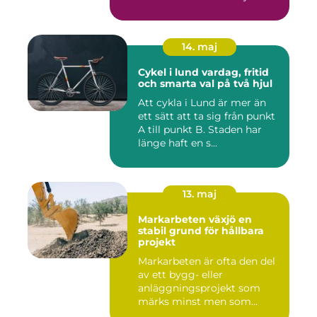
14. maj
Cykel i lund vardag, fritid
och smarta val på två hjul
Att cykla i Lund är mer än
ett sätt att ta sig från punkt
A till punkt B. Staden har
länge haft en s...
13. maj
Markarbeten växjö en
stabil grund för hållbara
projekt
Markarbeten är ofta den del
av ett bygg- eller
anläggningsprojekt som
märks minst men som
betyder m...