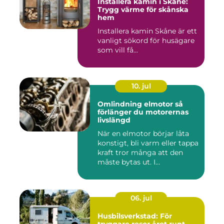
Installera kamin i Skåne:
Trygg värme för skånska
hem
Installera kamin Skåne är ett
vanligt sökord för husägare
som vill få...
10. jul
Omlindning elmotor så
förlänger du motorernas
livslängd
När en elmotor börjar låta
konstigt, bli varm eller tappa
kraft tror många att den
måste bytas ut. I...
06. jul
Husbilsverkstad: För