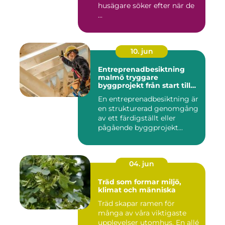
husägare söker efter när de
...
10. jun
Entreprenadbesiktning
malmö tryggare
byggprojekt från start till
mål
En entreprenadbesiktning är
en strukturerad genomgång
av ett färdigställt eller
pågående byggprojekt...
04. jun
Träd som formar miljö,
klimat och människa
Träd skapar ramen för
många av våra viktigaste
upplevelser utomhus. En allé