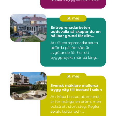
hand...
31. maj
Entreprenadarbeten
uddevalla så skapar du en
hållbar grund för ditt
projekt
Att få entreprenadarbeten
utförda på rätt sätt är
avgörande för hur ett
byggprojekt mår på lång
sikt...
31. maj
Svensk mäklare mallorca
trygg väg till bostad i solen
Att köpa bostad utomlands
är för många en dröm, men
också ett stort steg. Regler,
språk, kultur och ...