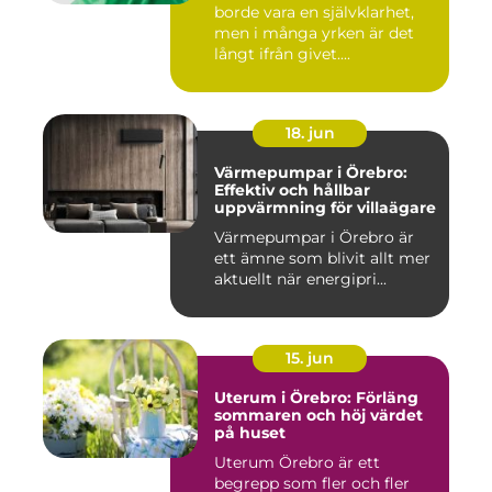
borde vara en självklarhet,
men i många yrken är det
långt ifrån givet....
18. jun
Värmepumpar i Örebro:
Effektiv och hållbar
uppvärmning för villaägare
Värmepumpar i Örebro är
ett ämne som blivit allt mer
aktuellt när energipri...
15. jun
Uterum i Örebro: Förläng
sommaren och höj värdet
på huset
Uterum Örebro är ett
begrepp som fler och fler