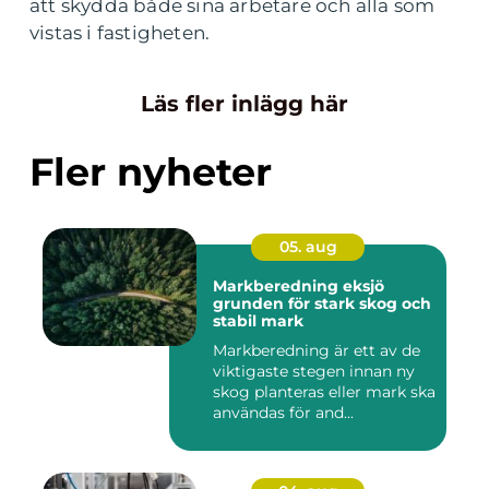
att skydda både sina arbetare och alla som
vistas i fastigheten.
Läs fler inlägg här
Fler nyheter
05. aug
Markberedning eksjö
grunden för stark skog och
stabil mark
Markberedning är ett av de
viktigaste stegen innan ny
skog planteras eller mark ska
användas för and...