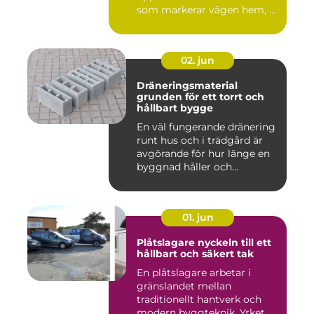
som markerar vägen hem, ...
02. jun
Dräneringsmaterial
grunden för ett torrt och
hållbart bygge
En väl fungerande dränering
runt hus och i trädgård är
avgörande för hur länge en
byggnad håller och...
01. jun
Plåtslagare nyckeln till ett
hållbart och säkert tak
En plåtslagare arbetar i
gränslandet mellan
traditionellt hantverk och
modern byggteknik. Yrket