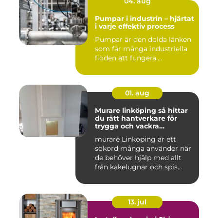
04. aug
Pumpar i industrin – hjärtat
i varje effektiv process
Pumpar är den dolda länken
som får många industriella
flöden att fungera....
01. aug
Murare linköping så hittar
du rätt hantverkare för
trygga och vackra
mureriarbeten
murare Linköping är ett
sökord många använder när
de behöver hjälp med allt
från kakelugnar och spis...
13. jul