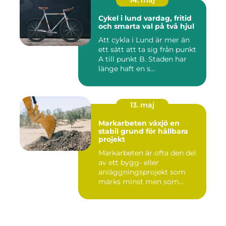
14. maj
Cykel i lund vardag, fritid
och smarta val på två hjul
Att cykla i Lund är mer än
ett sätt att ta sig från punkt
A till punkt B. Staden har
länge haft en s...
13. maj
Markarbeten växjö en
stabil grund för hållbara
projekt
Markarbeten är ofta den del
av ett bygg- eller
anläggningsprojekt som
märks minst men som
betyder m...