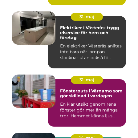
31. maj
Elektriker i Västerås: trygg
elservice för hem och
företag
En elektriker Västerås anlitas
inte bara när lampan
slocknar utan också fö...
31. maj
Fönsterputs i Värnamo som
gör skillnad i vardagen
En klar utsikt genom rena
fönster gör mer än många
tror. Hemmet känns ljus...