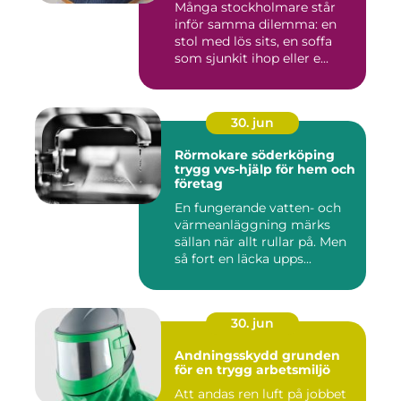
Många stockholmare står
inför samma dilemma: en
stol med lös sits, en soffa
som sjunkit ihop eller e...
30. jun
Rörmokare söderköping
trygg vvs-hjälp för hem och
företag
En fungerande vatten- och
värmeanläggning märks
sällan när allt rullar på. Men
så fort en läcka upps...
30. jun
Andningsskydd grunden
för en trygg arbetsmiljö
Att andas ren luft på jobbet