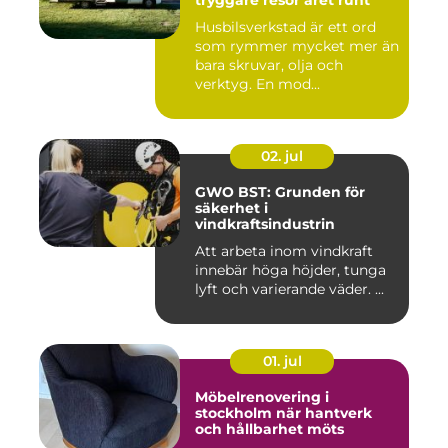
tryggare resor året runt
Husbilsverkstad är ett ord
som rymmer mycket mer än
bara skruvar, olja och
verktyg. En mod...
02. jul
GWO BST: Grunden för
säkerhet i
vindkraftsindustrin
Att arbeta inom vindkraft
innebär höga höjder, tunga
lyft och varierande väder. ...
01. jul
Möbelrenovering i
stockholm när hantverk
och hållbarhet möts