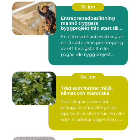
10. jun
Entreprenadbesiktning
malmö tryggare
byggprojekt från start till
mål
En entreprenadbesiktning är
en strukturerad genomgång
av ett färdigställt eller
pågående byggprojekt...
04. jun
Träd som formar miljö,
klimat och människa
Träd skapar ramen för
många av våra viktigaste
upplevelser utomhus. En allé
som markerar vägen hem, ...