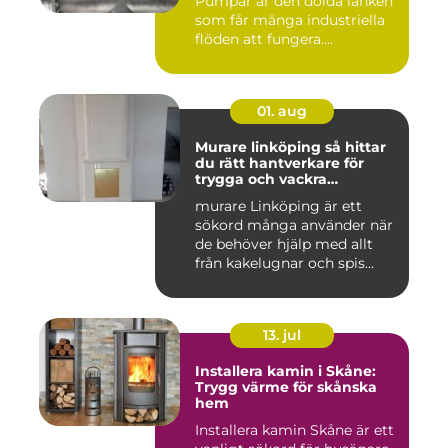
Pumpar är den dolda länken
som får många industriella
flöden att fungera....
01. aug
Murare linköping så hittar
du rätt hantverkare för
trygga och vackra
mureriarbeten
murare Linköping är ett
sökord många använder när
de behöver hjälp med allt
från kakelugnar och spis...
13. jul
Installera kamin i Skåne:
Trygg värme för skånska
hem
Installera kamin Skåne är ett