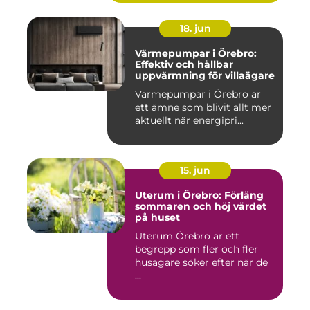
18. jun
Värmepumpar i Örebro:
Effektiv och hållbar
uppvärmning för villaägare
Värmepumpar i Örebro är
ett ämne som blivit allt mer
aktuellt när energipri...
15. jun
Uterum i Örebro: Förläng
sommaren och höj värdet
på huset
Uterum Örebro är ett
begrepp som fler och fler
husägare söker efter när de
...