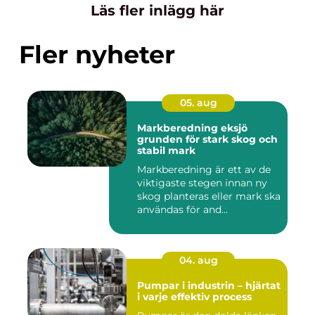
Läs fler inlägg här
Fler nyheter
05. aug
Markberedning eksjö
grunden för stark skog och
stabil mark
Markberedning är ett av de
viktigaste stegen innan ny
skog planteras eller mark ska
användas för and...
04. aug
Pumpar i industrin – hjärtat
i varje effektiv process