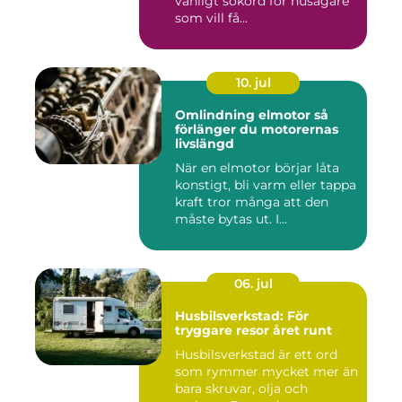
vanligt sökord för husägare
som vill få...
10. jul
Omlindning elmotor så
förlänger du motorernas
livslängd
När en elmotor börjar låta
konstigt, bli varm eller tappa
kraft tror många att den
måste bytas ut. I...
06. jul
Husbilsverkstad: För
tryggare resor året runt
Husbilsverkstad är ett ord
som rymmer mycket mer än
bara skruvar, olja och