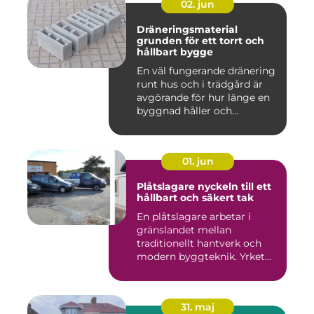
02. jun
Dräneringsmaterial
grunden för ett torrt och
hållbart bygge
En väl fungerande dränering
runt hus och i trädgård är
avgörande för hur länge en
byggnad håller och...
01. jun
Plåtslagare nyckeln till ett
hållbart och säkert tak
En plåtslagare arbetar i
gränslandet mellan
traditionellt hantverk och
modern byggteknik. Yrket
hand...
31. maj