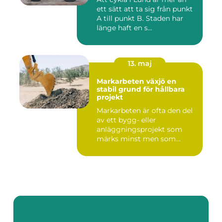
ett sätt att ta sig från punkt
A till punkt B. Staden har
länge haft en s...
13. maj
Markarbeten växjö en
stabil grund för hållbara
projekt
Markarbeten är ofta den del
av ett bygg- eller
anläggningsprojekt som
märks minst men som
betyder m...