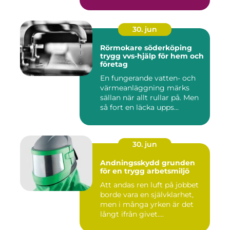
30. jun
Rörmokare söderköping
trygg vvs-hjälp för hem och
företag
En fungerande vatten- och
värmeanläggning märks
sällan när allt rullar på. Men
så fort en läcka upps...
30. jun
Andningsskydd grunden
för en trygg arbetsmiljö
Att andas ren luft på jobbet
borde vara en självklarhet,
men i många yrken är det
långt ifrån givet....