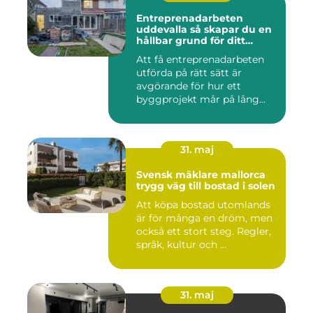
Entreprenadarbeten
uddevalla så skapar du en
hållbar grund för ditt
projekt
Att få entreprenadarbeten
utförda på rätt sätt är
avgörande för hur ett
byggprojekt mår på lång
sikt...
31. maj
Svensk mäklare mallorca
trygg väg till bostad i solen
Att köpa bostad utomlands
är för många en dröm, men
också ett stort steg. Regler,
språk, kultur och ...
31. maj