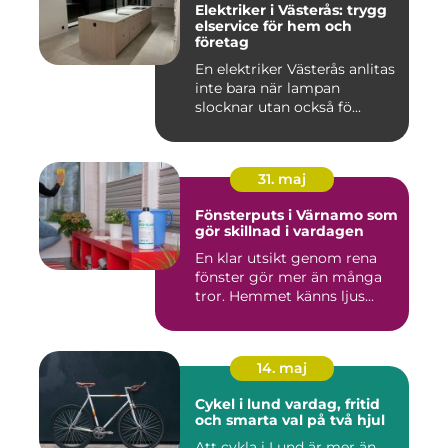
Elektriker i Västerås: trygg
elservice för hem och
företag
En elektriker Västerås anlitas
inte bara när lampan
slocknar utan också fö...
31. maj
Fönsterputs i Värnamo som
gör skillnad i vardagen
En klar utsikt genom rena
fönster gör mer än många
tror. Hemmet känns ljus...
14. maj
Cykel i lund vardag, fritid
och smarta val på två hjul
Att cykla i Lund är mer än