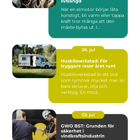
livslängd
När en elmotor börjar låta
konstigt, bli varm eller tappa
kraft tror många att den
måste bytas ut. I...
06. jul
Husbilsverkstad: För
tryggare resor året runt
Husbilsverkstad är ett ord
som rymmer mycket mer än
bara skruvar, olja och
verktyg. En mod...
02. jul
GWO BST: Grunden för
säkerhet i
vindkraftsindustrin