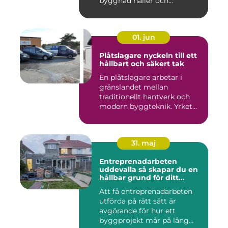
byggnad håller och...
01. jun
Plåtslagare nyckeln till ett
hållbart och säkert tak
En plåtslagare arbetar i
gränslandet mellan
traditionellt hantverk och
modern byggteknik. Yrket
hand...
31. maj
Entreprenadarbeten
uddevalla så skapar du en
hållbar grund för ditt
projekt
Att få entreprenadarbeten
utförda på rätt sätt är
avgörande för hur ett
byggprojekt mår på lång