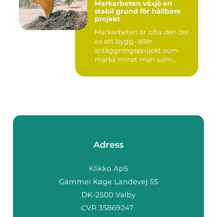
Markarbeten växjö en
stabil grund för hållbara
projekt
Markarbeten är ofta den del
av ett bygg- eller
anläggningsprojekt som
märks minst men som
betyder m...
Adress