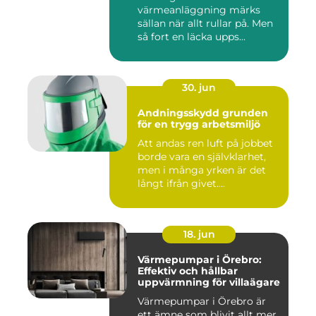
värmeanläggning märks
sällan när allt rullar på. Men
så fort en läcka upps...
30. jun
Andningsskydd grunden
för en trygg arbetsmiljö
Att andas ren luft på jobbet
borde vara en självklarhet,
men i många yrken är det
långt ifrån givet....
18. jun
Värmepumpar i Örebro:
Effektiv och hållbar
uppvärmning för villaägare
Värmepumpar i Örebro är
ett ämne som blivit allt mer