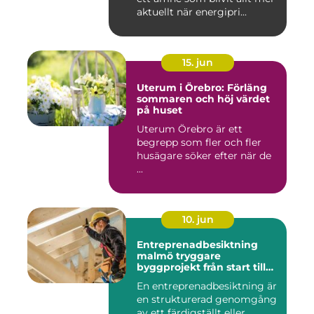
aktuellt när energipri...
15. jun
Uterum i Örebro: Förläng
sommaren och höj värdet
på huset
Uterum Örebro är ett
begrepp som fler och fler
husägare söker efter när de
...
10. jun
Entreprenadbesiktning
malmö tryggare
byggprojekt från start till
mål
En entreprenadbesiktning är
en strukturerad genomgång
av ett färdigställt eller