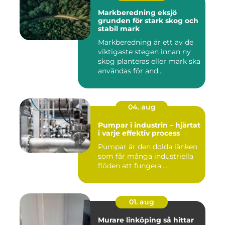
Markberedning eksjö
grunden för stark skog och
stabil mark
Markberedning är ett av de
viktigaste stegen innan ny
skog planteras eller mark ska
användas för and...
04. aug
Pumpar i industrin – hjärtat
i varje effektiv process
Pumpar är den dolda länken
som får många industriella
flöden att fungera....
01. aug
Murare linköping så hittar