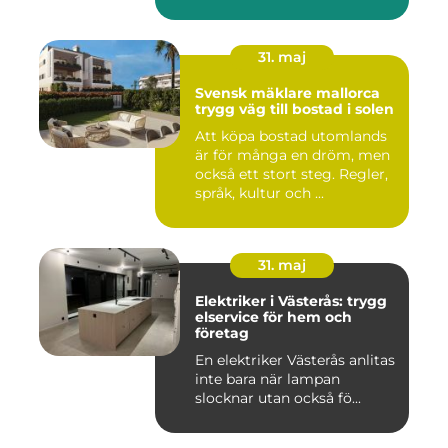
sikt...
31. maj
Svensk mäklare mallorca
trygg väg till bostad i solen
Att köpa bostad utomlands
är för många en dröm, men
också ett stort steg. Regler,
språk, kultur och ...
31. maj
Elektriker i Västerås: trygg
elservice för hem och
företag
En elektriker Västerås anlitas
inte bara när lampan
slocknar utan också fö...