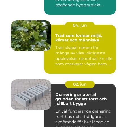
pågående byggprojekt...
04. jun
Träd som formar miljö,
klimat och människa
Träd skapar ramen för
många av våra viktigaste
upplevelser utomhus. En allé
som markerar vägen hem, ...
02. jun
Dräneringsmaterial
grunden för ett torrt och
hållbart bygge
En väl fungerande dränering
runt hus och i trädgård är
avgörande för hur länge en