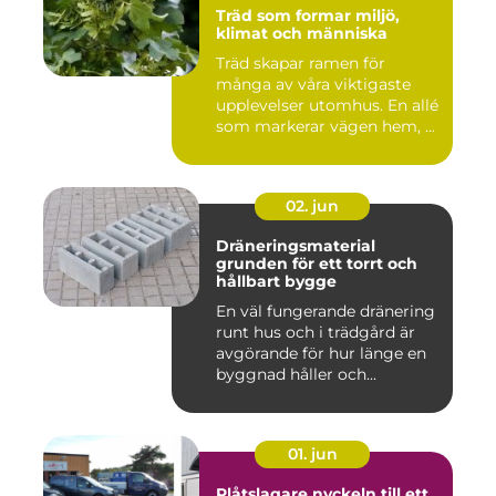
Träd som formar miljö,
klimat och människa
Träd skapar ramen för
många av våra viktigaste
upplevelser utomhus. En allé
som markerar vägen hem, ...
02. jun
Dräneringsmaterial
grunden för ett torrt och
hållbart bygge
En väl fungerande dränering
runt hus och i trädgård är
avgörande för hur länge en
byggnad håller och...
01. jun
Plåtslagare nyckeln till ett