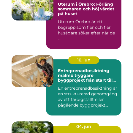
Uterum i Örebro: Förläng
sommaren och höj värdet
på huset
Uterum Örebro är ett
begrepp som fler och fler
husägare söker efter när de
...
10. jun
Entreprenadbesiktning
malmö tryggare
byggprojekt från start till
mål
En entreprenadbesiktning är
en strukturerad genomgång
av ett färdigställt eller
pågående byggprojekt...
04. jun