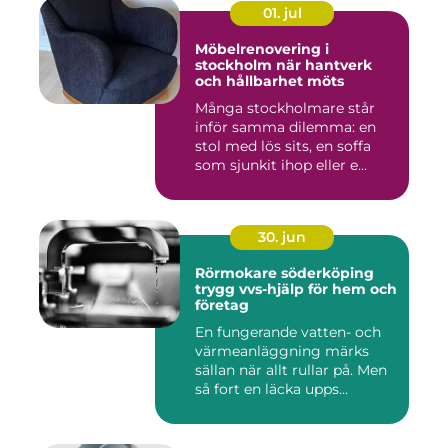
01. jul
Möbelrenovering i
stockholm när hantverk
och hållbarhet möts
Många stockholmare står
inför samma dilemma: en
stol med lös sits, en soffa
som sjunkit ihop eller e...
30. jun
Rörmokare söderköping
trygg vvs-hjälp för hem och
företag
En fungerande vatten- och
värmeanläggning märks
sällan när allt rullar på. Men
så fort en läcka upps...