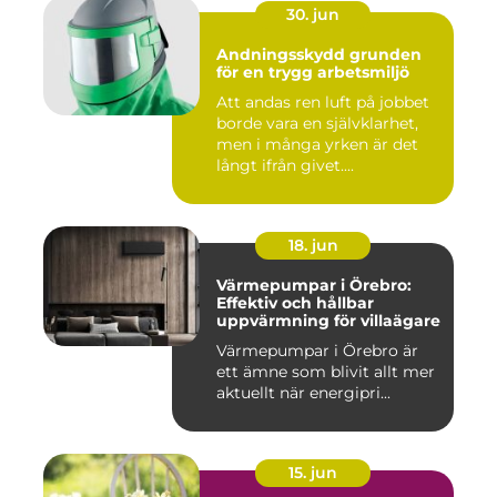
30. jun
Andningsskydd grunden
för en trygg arbetsmiljö
Att andas ren luft på jobbet
borde vara en självklarhet,
men i många yrken är det
långt ifrån givet....
18. jun
Värmepumpar i Örebro:
Effektiv och hållbar
uppvärmning för villaägare
Värmepumpar i Örebro är
ett ämne som blivit allt mer
aktuellt när energipri...
15. jun