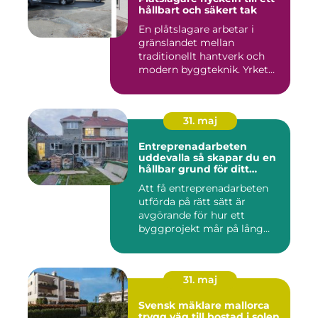
hållbart och säkert tak
En plåtslagare arbetar i
gränslandet mellan
traditionellt hantverk och
modern byggteknik. Yrket
hand...
31. maj
Entreprenadarbeten
uddevalla så skapar du en
hållbar grund för ditt
projekt
Att få entreprenadarbeten
utförda på rätt sätt är
avgörande för hur ett
byggprojekt mår på lång
sikt...
31. maj
Svensk mäklare mallorca
trygg väg till bostad i solen