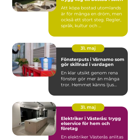
Att köpa bostad utomlands
är för många en dröm, men
också ett stort steg. Regler,
språk, kultur och ...
31. maj
Fönsterputs i Värnamo som
gör skillnad i vardagen
En klar utsikt genom rena
fönster gör mer än många
tror. Hemmet känns ljus...
31. maj
Elektriker i Västerås: trygg
elservice för hem och
företag
En elektriker Västerås anlitas