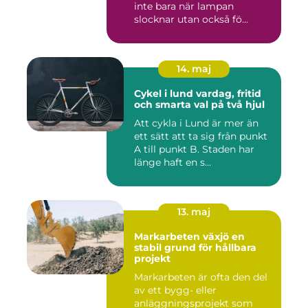
inte bara när lampan
slocknar utan också fö...
14. maj
Cykel i lund vardag, fritid
och smarta val på två hjul
Att cykla i Lund är mer än
ett sätt att ta sig från punkt
A till punkt B. Staden har
länge haft en s...
13. maj
Markarbeten växjö en
stabil grund för hållbara
projekt
Markarbeten är ofta den del
av ett bygg- eller
anläggningsprojekt som