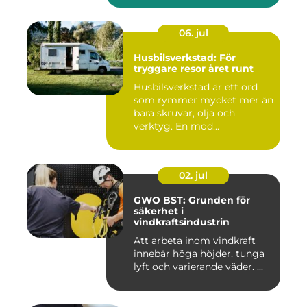
06. jul
Husbilsverkstad: För
tryggare resor året runt
Husbilsverkstad är ett ord
som rymmer mycket mer än
bara skruvar, olja och
verktyg. En mod...
02. jul
GWO BST: Grunden för
säkerhet i
vindkraftsindustrin
Att arbeta inom vindkraft
innebär höga höjder, tunga
lyft och varierande väder. ...