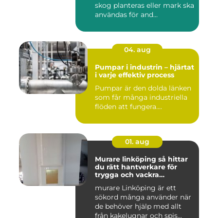
skog planteras eller mark ska
användas för and...
04. aug
Pumpar i industrin – hjärtat
i varje effektiv process
Pumpar är den dolda länken
som får många industriella
flöden att fungera....
01. aug
Murare linköping så hittar
du rätt hantverkare för
trygga och vackra
mureriarbeten
murare Linköping är ett
sökord många använder när
de behöver hjälp med allt
från kakelugnar och spis...