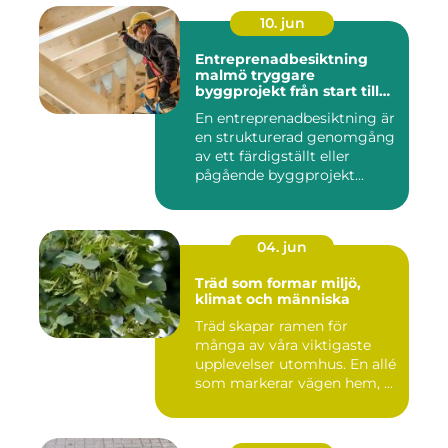
10. jun
Entreprenadbesiktning
malmö tryggare
byggprojekt från start till
mål
En entreprenadbesiktning är
en strukturerad genomgång
av ett färdigställt eller
pågående byggprojekt...
04. jun
Träd som formar miljö,
klimat och människa
Träd skapar ramen för
många av våra viktigaste
upplevelser utomhus. En allé
som markerar vägen hem, ...