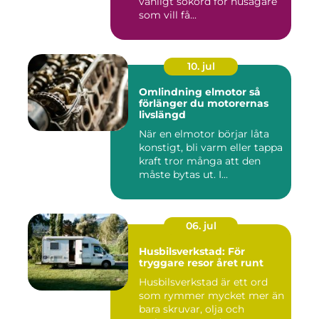
vanligt sökord för husägare
som vill få...
10. jul
Omlindning elmotor så
förlänger du motorernas
livslängd
När en elmotor börjar låta
konstigt, bli varm eller tappa
kraft tror många att den
måste bytas ut. I...
06. jul
Husbilsverkstad: För
tryggare resor året runt
Husbilsverkstad är ett ord
som rymmer mycket mer än
bara skruvar, olja och