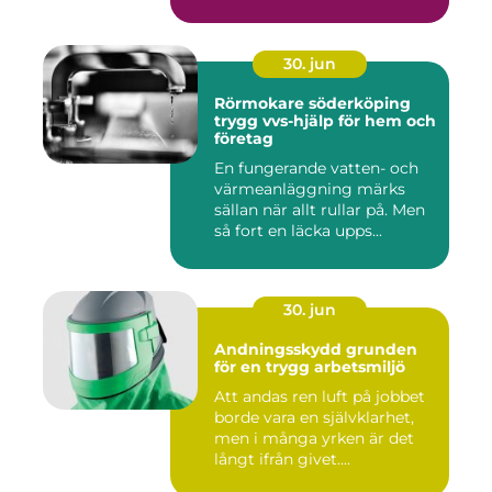
30. jun
Rörmokare söderköping
trygg vvs-hjälp för hem och
företag
En fungerande vatten- och
värmeanläggning märks
sällan när allt rullar på. Men
så fort en läcka upps...
30. jun
Andningsskydd grunden
för en trygg arbetsmiljö
Att andas ren luft på jobbet
borde vara en självklarhet,
men i många yrken är det
långt ifrån givet....