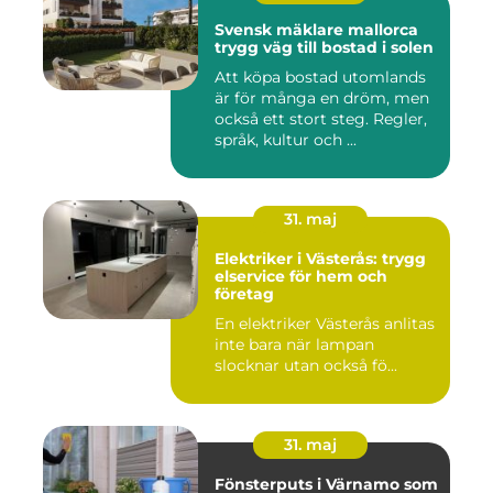
Svensk mäklare mallorca
trygg väg till bostad i solen
Att köpa bostad utomlands
är för många en dröm, men
också ett stort steg. Regler,
språk, kultur och ...
31. maj
Elektriker i Västerås: trygg
elservice för hem och
företag
En elektriker Västerås anlitas
inte bara när lampan
slocknar utan också fö...
31. maj
Fönsterputs i Värnamo som