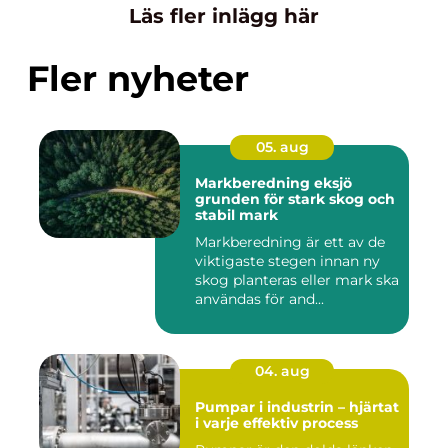
Läs fler inlägg här
Fler nyheter
05. aug
Markberedning eksjö
grunden för stark skog och
stabil mark
Markberedning är ett av de
viktigaste stegen innan ny
skog planteras eller mark ska
användas för and...
04. aug
Pumpar i industrin – hjärtat
i varje effektiv process