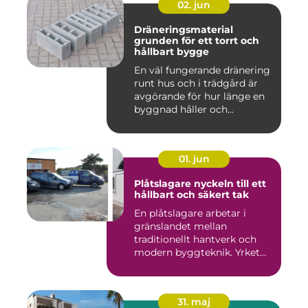
02. jun
Dräneringsmaterial
grunden för ett torrt och
hållbart bygge
En väl fungerande dränering
runt hus och i trädgård är
avgörande för hur länge en
byggnad håller och...
01. jun
Plåtslagare nyckeln till ett
hållbart och säkert tak
En plåtslagare arbetar i
gränslandet mellan
traditionellt hantverk och
modern byggteknik. Yrket
hand...
31. maj