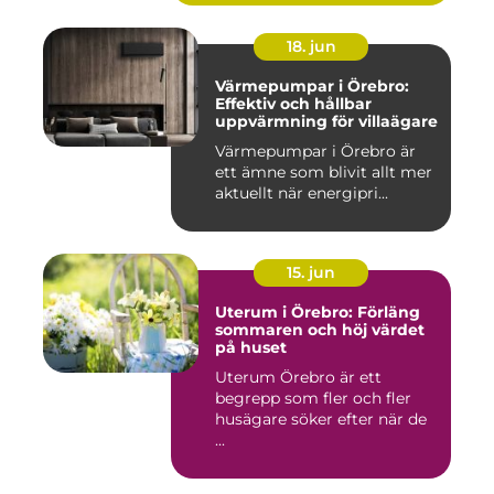
18. jun
Värmepumpar i Örebro:
Effektiv och hållbar
uppvärmning för villaägare
Värmepumpar i Örebro är
ett ämne som blivit allt mer
aktuellt när energipri...
15. jun
Uterum i Örebro: Förläng
sommaren och höj värdet
på huset
Uterum Örebro är ett
begrepp som fler och fler
husägare söker efter när de
...