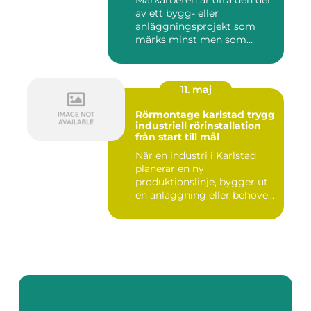
Markarbeten är ofta den del
av ett bygg- eller
anläggningsprojekt som
märks minst men som
betyder m...
11. maj
Rörmontage karlstad trygg
industriell rörinstallation
från start till mål
När en industri i Karlstad
planerar en ny
produktionslinje, bygger ut
en anläggning eller behöver
mo...