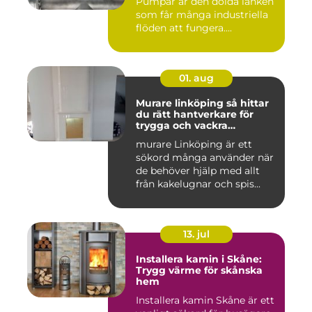
Pumpar är den dolda länken
som får många industriella
flöden att fungera....
01. aug
Murare linköping så hittar
du rätt hantverkare för
trygga och vackra
mureriarbeten
murare Linköping är ett
sökord många använder när
de behöver hjälp med allt
från kakelugnar och spis...
13. jul
Installera kamin i Skåne:
Trygg värme för skånska
hem
Installera kamin Skåne är ett