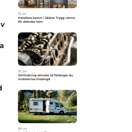
13. jul
Installera kamin i Skåne: Trygg värme
för skånska hem
av
ga
10. jul
Omlindning elmotor så förlänger du
motorernas livslängd
d
06. jul