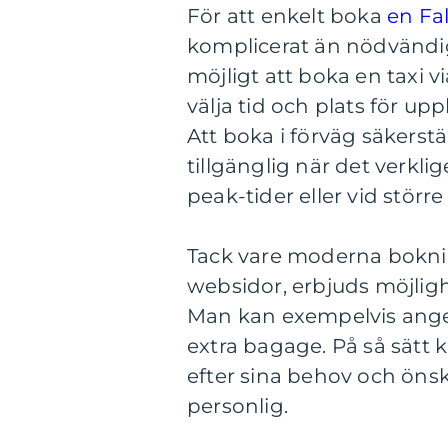
För att enkelt boka
en Fa
komplicerat än nödvändig
möjligt att boka en taxi v
välja tid och plats för up
Att boka i förväg säkerstäl
tillgänglig när det verklig
peak-tider eller vid stör
Tack vare moderna bokni
websidor, erbjuds möjligh
Man kan exempelvis ange
extra bagage. På så sätt 
efter sina behov och öns
personlig.