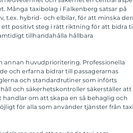
jömedvetenhet och säkerhet en central aspe
t. Många taxibolag i Falkenberg satsar på
, t.ex. hybrid- och elbilar, för att minska der
tt positivt steg i rätt riktning för att bidra ti
mtidigt tillhandahålla hållbara
n annan huvudprioritering. Professionella
de och erfarna bidrar till passagerarnas
glerna och standardrutiner som införts
åll och säkerhetskontroller säkerställer att
Det handlar om att skapa en så behaglig och
jligt för alla som använder tjänster från taxi