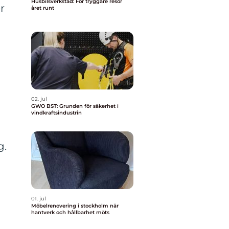
Husbilsverkstad: För tryggare resor
r
året runt
02. jul
GWO BST: Grunden för säkerhet i
vindkraftsindustrin
g.
01. jul
Möbelrenovering i stockholm när
hantverk och hållbarhet möts