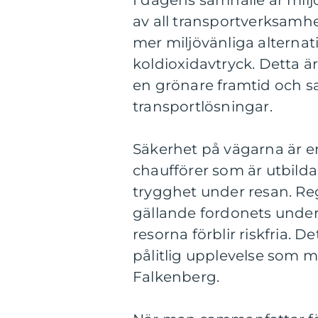
I dagens samhälle är mil
av all transportverksamhe
mer miljövänliga alternativ
koldioxidavtryck. Detta är e
en grönare framtid och sa
transportlösningar.
Säkerhet på vägarna är e
chaufförer som är utbilda
trygghet under resan. Re
gällande fordonets underh
resorna förblir riskfria. 
pålitlig upplevelse som mö
Falkenberg.