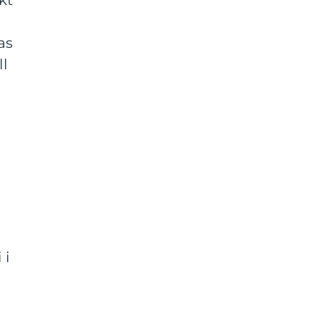
kt
as
ll
 i