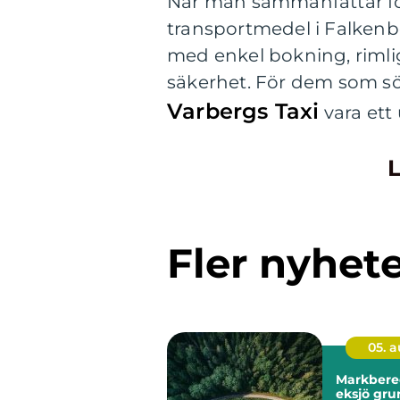
När man sammanfattar fö
transportmedel i Falkenber
med enkel bokning, rimlig
säkerhet. För dem som söker
Varbergs Taxi
vara ett 
L
Fler nyhet
05. 
Markbere
eksjö grunden för