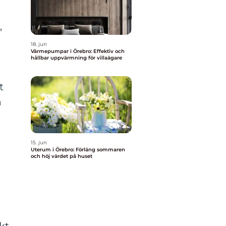
,
18. jun
Värmepumpar i Örebro: Effektiv och
hållbar uppvärmning för villaägare
t
a
a
15. jun
Uterum i Örebro: Förläng sommaren
och höj värdet på huset