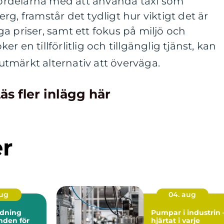
rdelarna med att använda taxi som
g, framstår det tydligt hur viktigt det är
a priser, samt ett fokus på miljö och
 en tillförlitlig och tillgänglig tjänst, kan
utmärkt alternativ att överväga.
äs fler inlägg här
er
aug
04. aug
dning
Pumpar i industrin 
hjärtat i varje