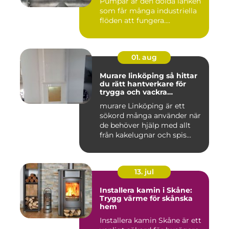
Pumpar är den dolda länken
som får många industriella
flöden att fungera....
01. aug
Murare linköping så hittar
du rätt hantverkare för
trygga och vackra
mureriarbeten
murare Linköping är ett
sökord många använder när
de behöver hjälp med allt
från kakelugnar och spis...
13. jul
Installera kamin i Skåne:
Trygg värme för skånska
hem
Installera kamin Skåne är ett