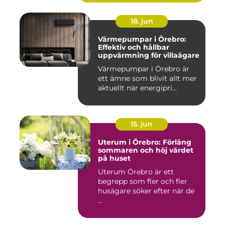
18. jun
Värmepumpar i Örebro:
Effektiv och hållbar
uppvärmning för villaägare
Värmepumpar i Örebro är
ett ämne som blivit allt mer
aktuellt när energipri...
15. jun
Uterum i Örebro: Förläng
sommaren och höj värdet
på huset
Uterum Örebro är ett
begrepp som fler och fler
husägare söker efter när de
...