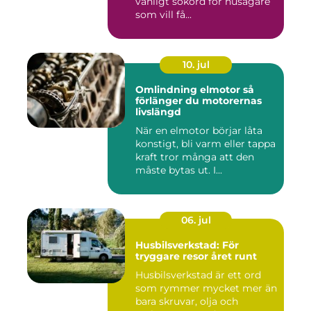
vanligt sökord för husägare
som vill få...
10. jul
Omlindning elmotor så
förlänger du motorernas
livslängd
När en elmotor börjar låta
konstigt, bli varm eller tappa
kraft tror många att den
måste bytas ut. I...
06. jul
Husbilsverkstad: För
tryggare resor året runt
Husbilsverkstad är ett ord
som rymmer mycket mer än
bara skruvar, olja och