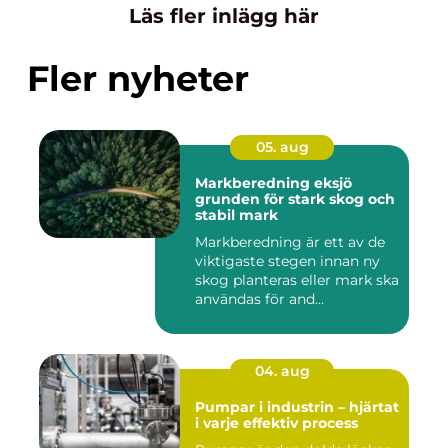
Läs fler inlägg här
Fler nyheter
05. aug
Markberedning eksjö
grunden för stark skog och
stabil mark
Markberedning är ett av de
viktigaste stegen innan ny
skog planteras eller mark ska
användas för and...
04. aug
Pumpar i industrin – hjärtat
i varje effektiv process