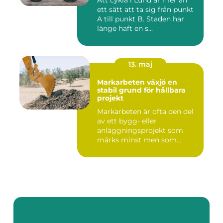
Att cykla i Lund är mer än
ett sätt att ta sig från punkt
A till punkt B. Staden har
länge haft en s...
13. maj
Markarbeten växjö en
stabil grund för hållbara
projekt
Markarbeten är ofta den del
av ett bygg- eller
anläggningsprojekt som
märks minst men som
betyder m...