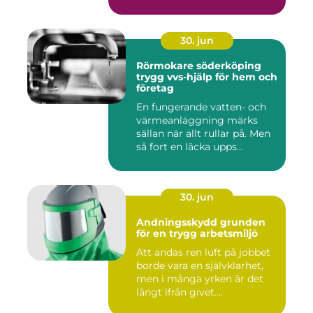
30. jun
Rörmokare söderköping
trygg vvs-hjälp för hem och
företag
En fungerande vatten- och
värmeanläggning märks
sällan när allt rullar på. Men
så fort en läcka upps...
30. jun
Andningsskydd grunden
för en trygg arbetsmiljö
Att andas ren luft på jobbet
borde vara en självklarhet,
men i många yrken är det
långt ifrån givet....