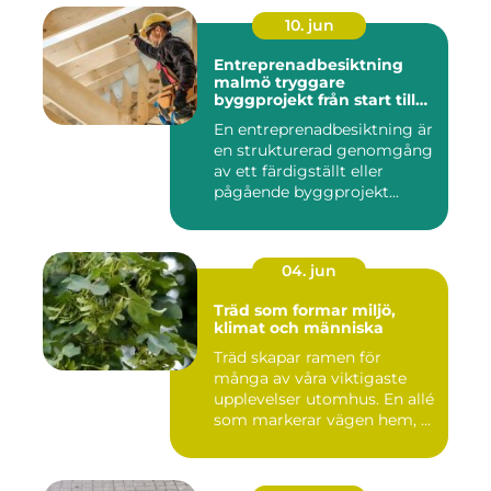
10. jun
Entreprenadbesiktning
malmö tryggare
byggprojekt från start till
mål
En entreprenadbesiktning är
en strukturerad genomgång
av ett färdigställt eller
pågående byggprojekt...
04. jun
Träd som formar miljö,
klimat och människa
Träd skapar ramen för
många av våra viktigaste
upplevelser utomhus. En allé
som markerar vägen hem, ...