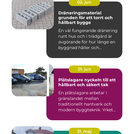
02. jun
Dräneringsmaterial
grunden för ett torrt och
hållbart bygge
En väl fungerande dränering
runt hus och i trädgård är
avgörande för hur länge en
byggnad håller och...
01. jun
Plåtslagare nyckeln till ett
hållbart och säkert tak
En plåtslagare arbetar i
gränslandet mellan
traditionellt hantverk och
modern byggteknik. Yrket
hand...
31. maj