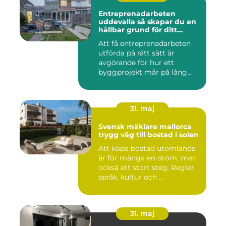
Entreprenadarbeten
uddevalla så skapar du en
hållbar grund för ditt
projekt
Att få entreprenadarbeten
utförda på rätt sätt är
avgörande för hur ett
byggprojekt mår på lång
sikt...
31. maj
Svensk mäklare mallorca
trygg väg till bostad i solen
Att köpa bostad utomlands
är för många en dröm, men
också ett stort steg. Regler,
språk, kultur och ...
31. maj