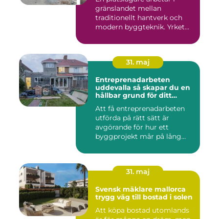
gränslandet mellan
traditionellt hantverk och
modern byggteknik. Yrket
hand...
31. maj
Entreprenadarbeten
uddevalla så skapar du en
hållbar grund för ditt
projekt
Att få entreprenadarbeten
utförda på rätt sätt är
avgörande för hur ett
byggprojekt mår på lång
sikt...
31. maj
Svensk mäklare mallorca
trygg väg till bostad i solen
Att köpa bostad utomlands