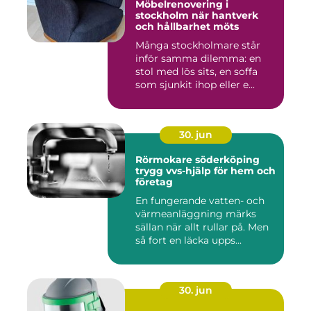
Möbelrenovering i
stockholm när hantverk
och hållbarhet möts
Många stockholmare står
inför samma dilemma: en
stol med lös sits, en soffa
som sjunkit ihop eller e...
30. jun
Rörmokare söderköping
trygg vvs-hjälp för hem och
företag
En fungerande vatten- och
värmeanläggning märks
sällan när allt rullar på. Men
så fort en läcka upps...
30. jun