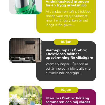
Andningsskydd grunden
för en trygg arbetsmiljö
Att andas ren luft på jobbet
borde vara en självklarhet,
men i många yrken är det
långt ifrån givet....
18. jun
Värmepumpar i Örebro:
Effektiv och hållbar
uppvärmning för villaägare
Värmepumpar i Örebro är
ett ämne som blivit allt mer
aktuellt när energipri...
15. jun
Uterum i Örebro: Förläng
sommaren och höj värdet