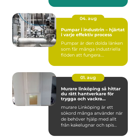
04. aug
Pumpar i industrin – hjärtat
i varje effektiv process
Pumpar är den dolda länken
som får många industriella
flöden att fungera....
01. aug
Murare linköping så hittar
du rätt hantverkare för
trygga och vackra
mureriarbeten
murare Linköping är ett
sökord många använder när
de behöver hjälp med allt
från kakelugnar och spis...