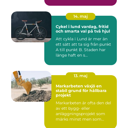
14. maj
Cykel i lund vardag, fritid
och smarta val på två hjul
Att cykla i Lund är mer än
ett sätt att ta sig från punkt
A till punkt B. Staden har
länge haft en s...
13. maj
Markarbeten växjö en
stabil grund för hållbara
projekt
Markarbeten är ofta den del
av ett bygg- eller
anläggningsprojekt som
märks minst men som
betyder m...