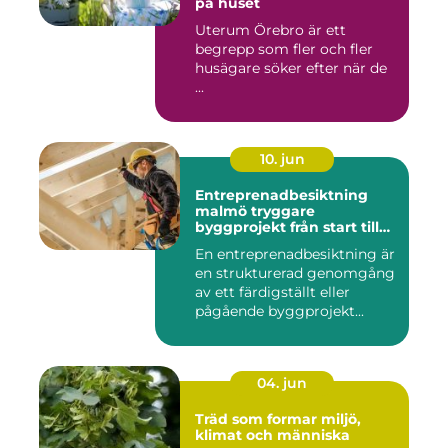
på huset
Uterum Örebro är ett
begrepp som fler och fler
husägare söker efter när de
...
10. jun
Entreprenadbesiktning
malmö tryggare
byggprojekt från start till
mål
En entreprenadbesiktning är
en strukturerad genomgång
av ett färdigställt eller
pågående byggprojekt...
04. jun
Träd som formar miljö,
klimat och människa