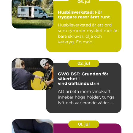
06. jul
Husbilsverkstad: För
tryggare resor året runt
Husbilsverkstad är ett ord
som rymmer mycket mer än
bara skruvar, olja och
verktyg. En mod...
02. jul
GWO BST: Grunden för
säkerhet i
vindkraftsindustrin
Att arbeta inom vindkraft
innebär höga höjder, tunga
lyft och varierande väder. ...
01. jul