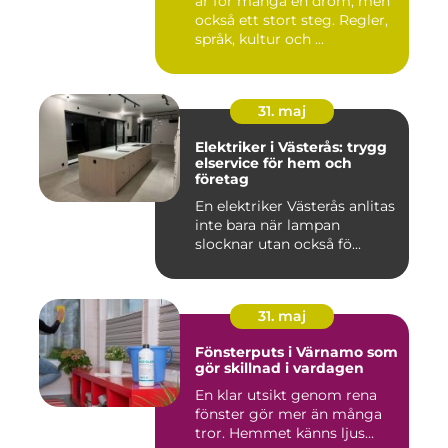
är för många en dröm, men
också ett stort steg. Regler,
språk, kultur och ...
31. maj
Elektriker i Västerås: trygg
elservice för hem och
företag
En elektriker Västerås anlitas
inte bara när lampan
slocknar utan också fö...
31. maj
Fönsterputs i Värnamo som
gör skillnad i vardagen
En klar utsikt genom rena
fönster gör mer än många
tror. Hemmet känns ljus...