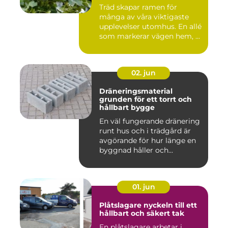
Träd skapar ramen för
många av våra viktigaste
upplevelser utomhus. En allé
som markerar vägen hem, ...
02. jun
Dräneringsmaterial
grunden för ett torrt och
hållbart bygge
En väl fungerande dränering
runt hus och i trädgård är
avgörande för hur länge en
byggnad håller och...
01. jun
Plåtslagare nyckeln till ett
hållbart och säkert tak
En plåtslagare arbetar i