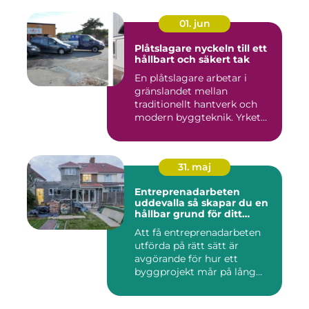
01. jun
Plåtslagare nyckeln till ett
hållbart och säkert tak
En plåtslagare arbetar i
gränslandet mellan
traditionellt hantverk och
modern byggteknik. Yrket
hand...
31. maj
Entreprenadarbeten
uddevalla så skapar du en
hållbar grund för ditt
projekt
Att få entreprenadarbeten
utförda på rätt sätt är
avgörande för hur ett
byggprojekt mår på lång
sikt...