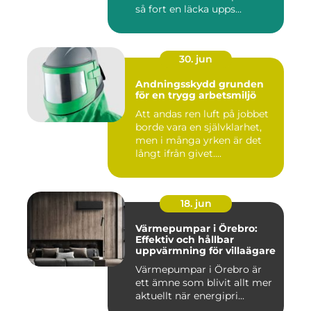
så fort en läcka upps...
30. jun
Andningsskydd grunden
för en trygg arbetsmiljö
Att andas ren luft på jobbet
borde vara en självklarhet,
men i många yrken är det
långt ifrån givet....
18. jun
Värmepumpar i Örebro:
Effektiv och hållbar
uppvärmning för villaägare
Värmepumpar i Örebro är
ett ämne som blivit allt mer
aktuellt när energipri...