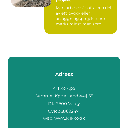
Markarbeten är ofta den del
av ett bygg- eller
anläggningsprojekt som
märks minst men som
betyder m...
Adress
web:
www.klikko.dk