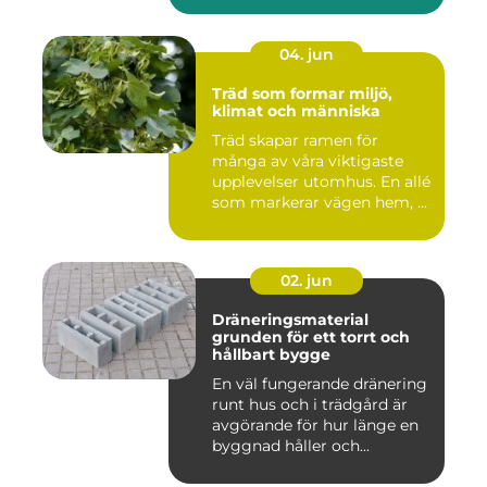
04. jun
Träd som formar miljö,
klimat och människa
Träd skapar ramen för
många av våra viktigaste
upplevelser utomhus. En allé
som markerar vägen hem, ...
02. jun
Dräneringsmaterial
grunden för ett torrt och
hållbart bygge
En väl fungerande dränering
runt hus och i trädgård är
avgörande för hur länge en
byggnad håller och...