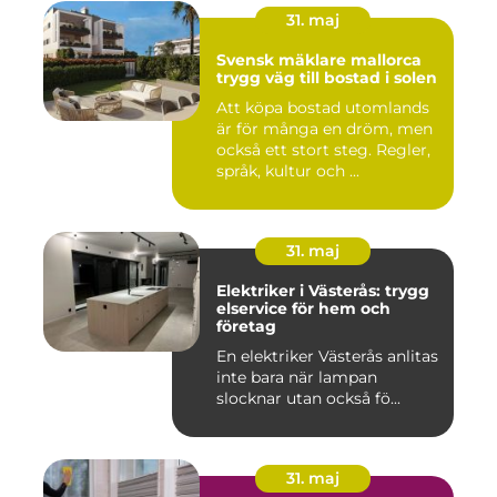
31. maj
Svensk mäklare mallorca
trygg väg till bostad i solen
Att köpa bostad utomlands
är för många en dröm, men
också ett stort steg. Regler,
språk, kultur och ...
31. maj
Elektriker i Västerås: trygg
elservice för hem och
företag
En elektriker Västerås anlitas
inte bara när lampan
slocknar utan också fö...
31. maj