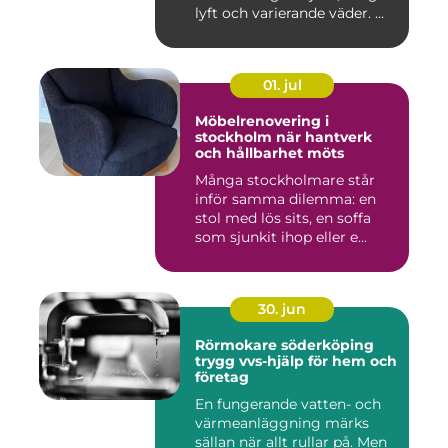
lyft och varierande väder. ...
01. jul
Möbelrenovering i
stockholm när hantverk
och hållbarhet möts
Många stockholmare står
inför samma dilemma: en
stol med lös sits, en soffa
som sjunkit ihop eller e...
30. jun
Rörmokare söderköping
trygg vvs-hjälp för hem och
företag
En fungerande vatten- och
värmeanläggning märks
sällan när allt rullar på. Men