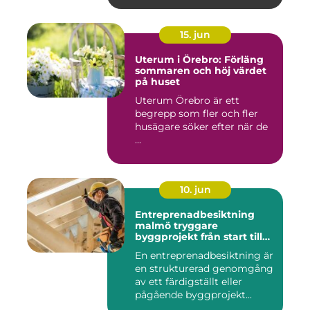
15. jun
Uterum i Örebro: Förläng
sommaren och höj värdet
på huset
Uterum Örebro är ett
begrepp som fler och fler
husägare söker efter när de
...
10. jun
Entreprenadbesiktning
malmö tryggare
byggprojekt från start till
mål
En entreprenadbesiktning är
en strukturerad genomgång
av ett färdigställt eller
pågående byggprojekt...