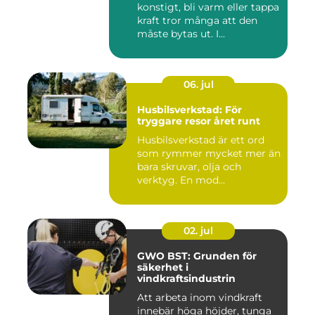
konstigt, bli varm eller tappa
kraft tror många att den
måste bytas ut. I...
06. jul
Husbilsverkstad: För
tryggare resor året runt
Husbilsverkstad är ett ord
som rymmer mycket mer än
bara skruvar, olja och
verktyg. En mod...
02. jul
GWO BST: Grunden för
säkerhet i
vindkraftsindustrin
Att arbeta inom vindkraft
innebär höga höjder, tunga