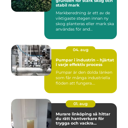
grunden för stark skog och
stabil mark
Markberedning är ett av de
viktigaste stegen innan ny
skog planteras eller mark ska
användas för and...
04. aug
Pumpar i industrin – hjärtat
i varje effektiv process
Pumpar är den dolda länken
som får många industriella
flöden att fungera....
01. aug
Murare linköping så hittar
du rätt hantverkare för
trygga och vackra
mureriarbeten