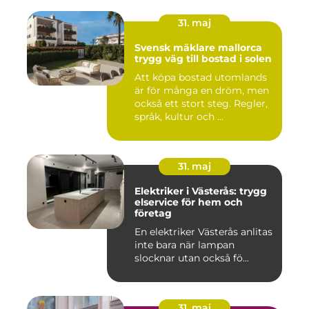
31. maj
Svensk mäklare mallorca
trygg väg till bostad i solen
Att köpa bostad utomlands
är för många en dröm, men
också ett stort steg. Regler,
språk, kultur och ...
31. maj
Elektriker i Västerås: trygg
elservice för hem och
företag
En elektriker Västerås anlitas
inte bara när lampan
slocknar utan också fö...
31. maj