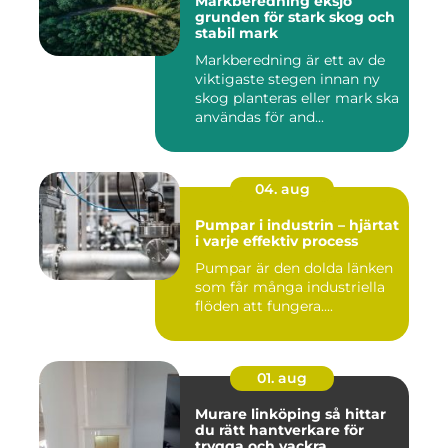
Markberedning eksjö
grunden för stark skog och
stabil mark
Markberedning är ett av de
viktigaste stegen innan ny
skog planteras eller mark ska
användas för and...
04. aug
Pumpar i industrin – hjärtat
i varje effektiv process
Pumpar är den dolda länken
som får många industriella
flöden att fungera....
01. aug
Murare linköping så hittar
du rätt hantverkare för
trygga och vackra