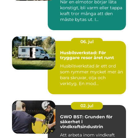
När en elmotor börjar låta
konstigt, bli varm eller tappa
kraft tror många att den
måste bytas ut. I...
06. jul
Husbilsverkstad: För
tryggare resor året runt
Husbilsverkstad är ett ord
som rymmer mycket mer än
bara skruvar, olja och
verktyg. En mod...
02. jul
GWO BST: Grunden för
säkerhet i
vindkraftsindustrin
Att arbeta inom vindkraft