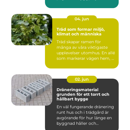
04. jun
Träd som formar miljö,
klimat och människa
Träd skapar ramen för
många av våra viktigaste
upplevelser utomhus. En allé
som markerar vägen hem, ...
02. jun
Dräneringsmaterial
grunden för ett torrt och
hållbart bygge
En väl fungerande dränering
runt hus och i trädgård är
avgörande för hur länge en
byggnad håller och...