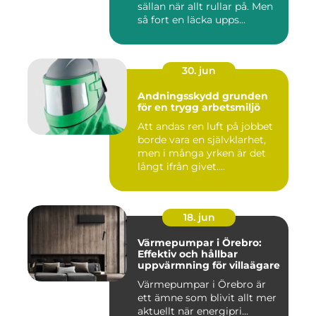
sällan när allt rullar på. Men
så fort en läcka upps...
30. jun
Andningsskydd grunden
för en trygg arbetsmiljö
Att andas ren luft på jobbet
borde vara en självklarhet,
men i många yrken är det
långt ifrån givet....
18. jun
Värmepumpar i Örebro:
Effektiv och hållbar
uppvärmning för villaägare
Värmepumpar i Örebro är
ett ämne som blivit allt mer
aktuellt när energipri...