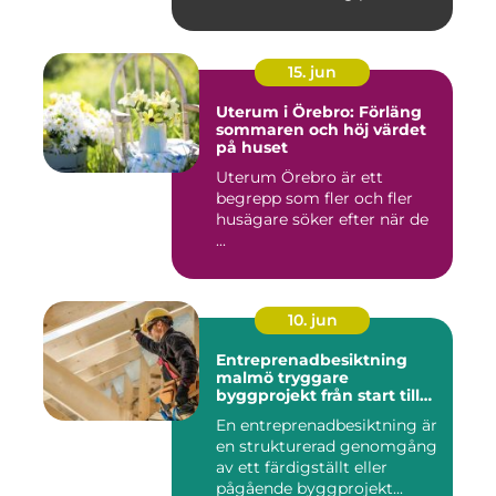
15. jun
Uterum i Örebro: Förläng
sommaren och höj värdet
på huset
Uterum Örebro är ett
begrepp som fler och fler
husägare söker efter när de
...
10. jun
Entreprenadbesiktning
malmö tryggare
byggprojekt från start till
mål
En entreprenadbesiktning är
en strukturerad genomgång
av ett färdigställt eller
pågående byggprojekt...