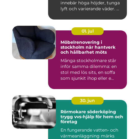
innebär höga höjder, tunga
lyft och varierande väder. ...
01. jul
Möbelrenovering i
stockholm när hantverk
och hållbarhet möts
Många stockholmare står
inför samma dilemma: en
stol med lös sits, en soffa
som sjunkit ihop eller e...
30. jun
Rörmokare söderköping
trygg vvs-hjälp för hem och
företag
En fungerande vatten- och
värmeanläggning märks