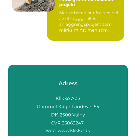
projekt
Markarbeten är ofta den del
av ett bygg- eller
anläggningsprojekt som
märks minst men som
betyder m...
Adress
web:
www.klikko.dk