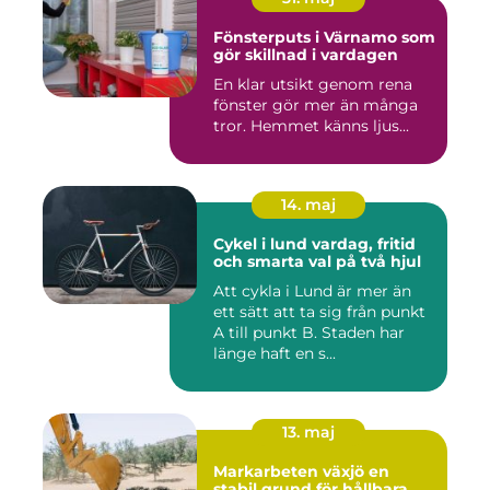
Fönsterputs i Värnamo som
gör skillnad i vardagen
En klar utsikt genom rena
fönster gör mer än många
tror. Hemmet känns ljus...
14. maj
Cykel i lund vardag, fritid
och smarta val på två hjul
Att cykla i Lund är mer än
ett sätt att ta sig från punkt
A till punkt B. Staden har
länge haft en s...
13. maj
Markarbeten växjö en
stabil grund för hållbara