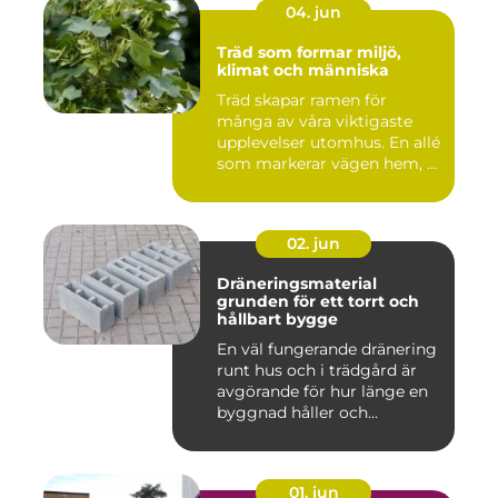
04. jun
Träd som formar miljö,
klimat och människa
Träd skapar ramen för
många av våra viktigaste
upplevelser utomhus. En allé
som markerar vägen hem, ...
02. jun
Dräneringsmaterial
grunden för ett torrt och
hållbart bygge
En väl fungerande dränering
runt hus och i trädgård är
avgörande för hur länge en
byggnad håller och...
01. jun