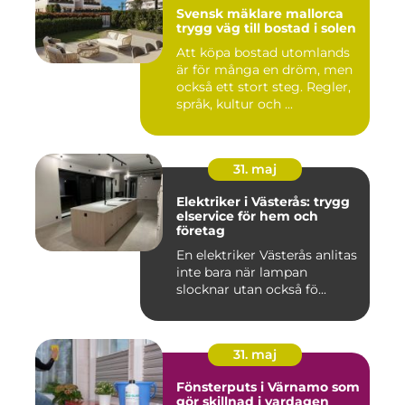
Svensk mäklare mallorca
trygg väg till bostad i solen
Att köpa bostad utomlands
är för många en dröm, men
också ett stort steg. Regler,
språk, kultur och ...
31. maj
Elektriker i Västerås: trygg
elservice för hem och
företag
En elektriker Västerås anlitas
inte bara när lampan
slocknar utan också fö...
31. maj
Fönsterputs i Värnamo som
gör skillnad i vardagen