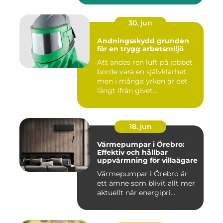
30. jun
Andningsskydd grunden
för en trygg arbetsmiljö
Att andas ren luft på jobbet
borde vara en självklarhet,
men i många yrken är det
långt ifrån givet....
18. jun
Värmepumpar i Örebro:
Effektiv och hållbar
uppvärmning för villaägare
Värmepumpar i Örebro är
ett ämne som blivit allt mer
aktuellt när energipri...