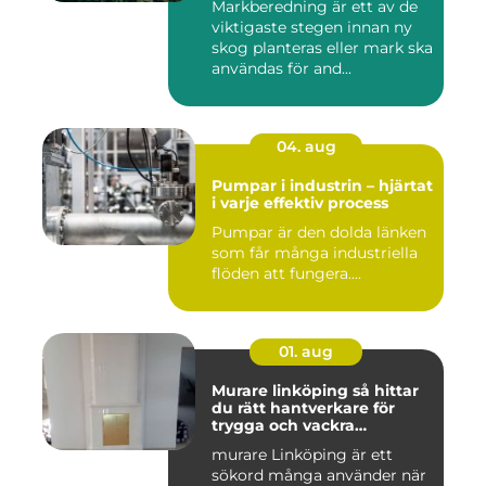
Markberedning är ett av de
viktigaste stegen innan ny
skog planteras eller mark ska
användas för and...
04. aug
Pumpar i industrin – hjärtat
i varje effektiv process
Pumpar är den dolda länken
som får många industriella
flöden att fungera....
01. aug
Murare linköping så hittar
du rätt hantverkare för
trygga och vackra
mureriarbeten
murare Linköping är ett
sökord många använder när