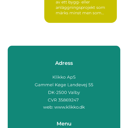
av ett bygg- eller
anläggningsprojekt som
märks minst men som
betyder m...
Adress
web:
www.klikko.dk
Menu