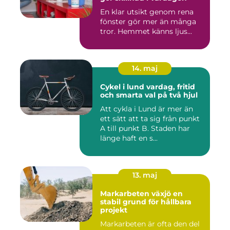
En klar utsikt genom rena
fönster gör mer än många
tror. Hemmet känns ljus...
14. maj
Cykel i lund vardag, fritid
och smarta val på två hjul
Att cykla i Lund är mer än
ett sätt att ta sig från punkt
A till punkt B. Staden har
länge haft en s...
13. maj
Markarbeten växjö en
stabil grund för hållbara
projekt
Markarbeten är ofta den del