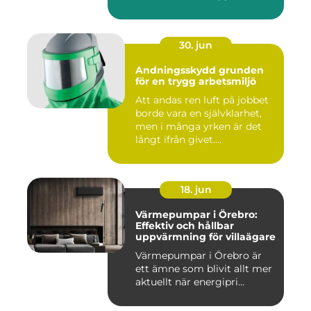
30. jun
Andningsskydd grunden
för en trygg arbetsmiljö
Att andas ren luft på jobbet
borde vara en självklarhet,
men i många yrken är det
långt ifrån givet....
18. jun
Värmepumpar i Örebro:
Effektiv och hållbar
uppvärmning för villaägare
Värmepumpar i Örebro är
ett ämne som blivit allt mer
aktuellt när energipri...