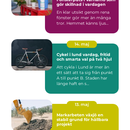
gör skillnad i vardagen
En klar utsikt genom rena
fönster gör mer än många
tror. Hemmet känns ljus...
14. maj
Cykel i lund vardag, fritid
och smarta val på två hjul
Att cykla i Lund är mer än
ett sätt att ta sig från punkt
A till punkt B. Staden har
länge haft en s...
13. maj
Markarbeten växjö en
stabil grund för hållbara
projekt