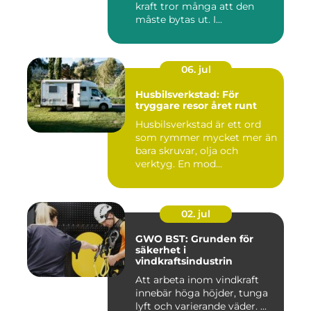
kraft tror många att den
måste bytas ut. I...
06. jul
Husbilsverkstad: För
tryggare resor året runt
Husbilsverkstad är ett ord
som rymmer mycket mer än
bara skruvar, olja och
verktyg. En mod...
02. jul
GWO BST: Grunden för
säkerhet i
vindkraftsindustrin
Att arbeta inom vindkraft
innebär höga höjder, tunga
lyft och varierande väder. ...