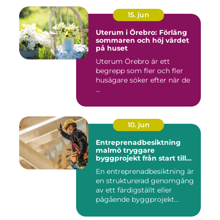
15. jun
Uterum i Örebro: Förläng
sommaren och höj värdet
på huset
Uterum Örebro är ett
begrepp som fler och fler
husägare söker efter när de
...
10. jun
Entreprenadbesiktning
malmö tryggare
byggprojekt från start till
mål
En entreprenadbesiktning är
en strukturerad genomgång
av ett färdigställt eller
pågående byggprojekt...