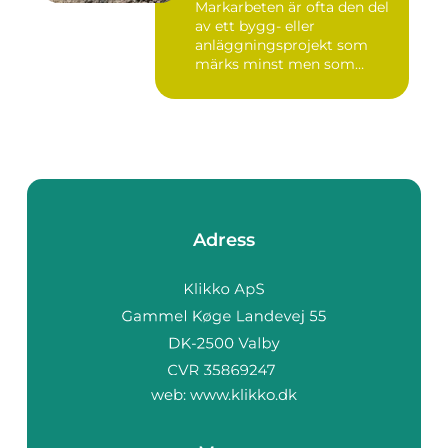
Markarbeten är ofta den del
av ett bygg- eller
anläggningsprojekt som
märks minst men som
betyder m...
Adress
web:
www.klikko.dk