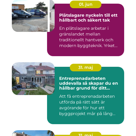
01. jun
Plåtslagare nyckeln till ett
hållbart och säkert tak
En plåtslagare arbetar i
gränslandet mellan
traditionellt hantverk och
modern byggteknik. Yrket
hand...
31. maj
Entreprenadarbeten
uddevalla så skapar du en
hållbar grund för ditt
projekt
Att få entreprenadarbeten
utförda på rätt sätt är
avgörande för hur ett
byggprojekt mår på lång
sikt...
31. maj