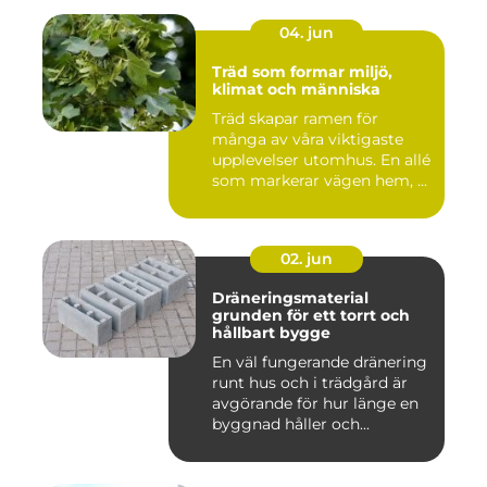
04. jun
Träd som formar miljö,
klimat och människa
Träd skapar ramen för
många av våra viktigaste
upplevelser utomhus. En allé
som markerar vägen hem, ...
02. jun
Dräneringsmaterial
grunden för ett torrt och
hållbart bygge
En väl fungerande dränering
runt hus och i trädgård är
avgörande för hur länge en
byggnad håller och...