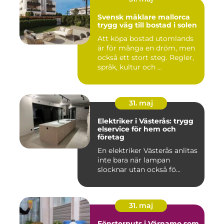
Svensk mäklare mallorca
trygg väg till bostad i solen
Att köpa bostad utomlands
är för många en dröm, men
också ett stort steg. Regler,
språk, kultur och ...
31. maj
Elektriker i Västerås: trygg
elservice för hem och
företag
En elektriker Västerås anlitas
inte bara när lampan
slocknar utan också fö...
31. maj
Fönsterputs i Värnamo som