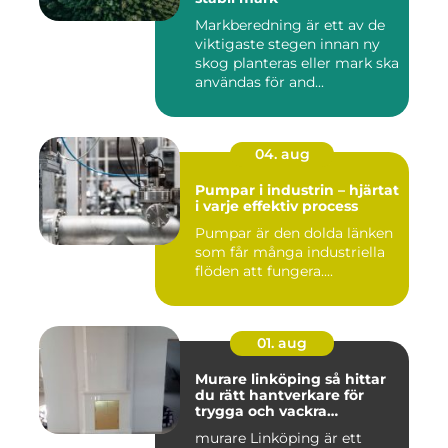
Markberedning är ett av de
viktigaste stegen innan ny
skog planteras eller mark ska
användas för and...
04. aug
Pumpar i industrin – hjärtat
i varje effektiv process
Pumpar är den dolda länken
som får många industriella
flöden att fungera....
01. aug
Murare linköping så hittar
du rätt hantverkare för
trygga och vackra
mureriarbeten
murare Linköping är ett