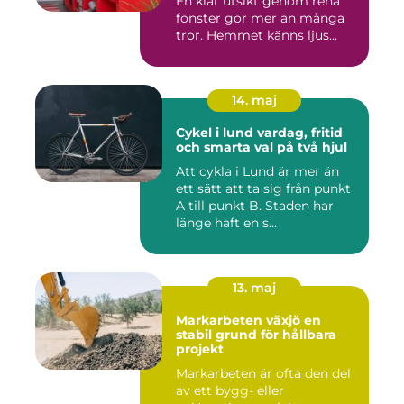
En klar utsikt genom rena
fönster gör mer än många
tror. Hemmet känns ljus...
14. maj
Cykel i lund vardag, fritid
och smarta val på två hjul
Att cykla i Lund är mer än
ett sätt att ta sig från punkt
A till punkt B. Staden har
länge haft en s...
13. maj
Markarbeten växjö en
stabil grund för hållbara
projekt
Markarbeten är ofta den del
av ett bygg- eller