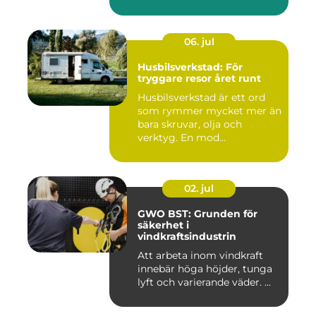
06. jul
Husbilsverkstad: För
tryggare resor året runt
Husbilsverkstad är ett ord
som rymmer mycket mer än
bara skruvar, olja och
verktyg. En mod...
02. jul
GWO BST: Grunden för
säkerhet i
vindkraftsindustrin
Att arbeta inom vindkraft
innebär höga höjder, tunga
lyft och varierande väder. ...