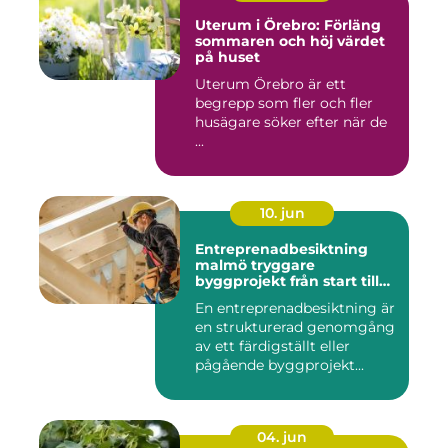
Uterum i Örebro: Förläng
sommaren och höj värdet
på huset
Uterum Örebro är ett
begrepp som fler och fler
husägare söker efter när de
...
10. jun
Entreprenadbesiktning
malmö tryggare
byggprojekt från start till
mål
En entreprenadbesiktning är
en strukturerad genomgång
av ett färdigställt eller
pågående byggprojekt...
04. jun