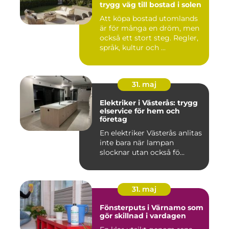
trygg väg till bostad i solen
Att köpa bostad utomlands
är för många en dröm, men
också ett stort steg. Regler,
språk, kultur och ...
31. maj
Elektriker i Västerås: trygg
elservice för hem och
företag
En elektriker Västerås anlitas
inte bara när lampan
slocknar utan också fö...
31. maj
Fönsterputs i Värnamo som
gör skillnad i vardagen