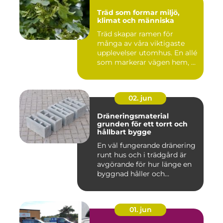
Träd som formar miljö,
klimat och människa
Träd skapar ramen för
många av våra viktigaste
upplevelser utomhus. En allé
som markerar vägen hem, ...
02. jun
Dräneringsmaterial
grunden för ett torrt och
hållbart bygge
En väl fungerande dränering
runt hus och i trädgård är
avgörande för hur länge en
byggnad håller och...
01. jun