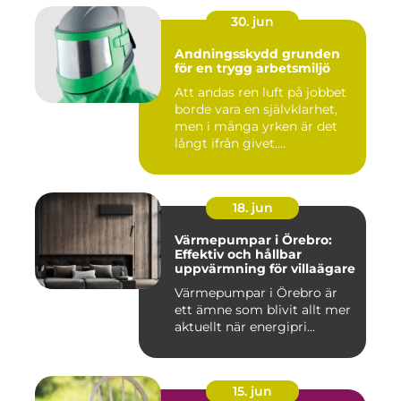
30. jun
Andningsskydd grunden
för en trygg arbetsmiljö
Att andas ren luft på jobbet
borde vara en självklarhet,
men i många yrken är det
långt ifrån givet....
18. jun
Värmepumpar i Örebro:
Effektiv och hållbar
uppvärmning för villaägare
Värmepumpar i Örebro är
ett ämne som blivit allt mer
aktuellt när energipri...
15. jun