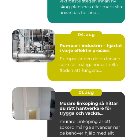
viktigaste stegen innan ny
skog planteras eller mark ska
användas för and...
04. aug
Pumpar i industrin – hjärtat
i varje effektiv process
Pumpar är den dolda länken
som får många industriella
flöden att fungera....
01. aug
Murare linköping så hittar
du rätt hantverkare för
trygga och vackra
mureriarbeten
murare Linköping är ett
sökord många använder när
de behöver hjälp med allt