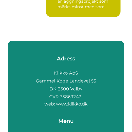
anläggningsprojekt som
märks minst men som
betyder m...
Adress
web:
www.klikko.dk
Menu