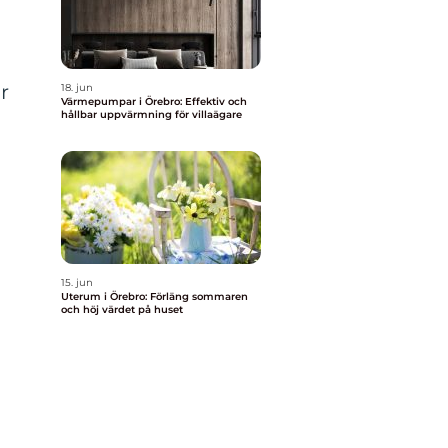
a
r
18. jun
Värmepumpar i Örebro: Effektiv och
hållbar uppvärmning för villaägare
15. jun
Uterum i Örebro: Förläng sommaren
och höj värdet på huset