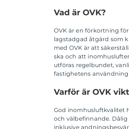
Vad är OVK?
OVK är en förkortning för 
lagstadgad åtgärd som kr
med OVK är att säkerställ
ska och att inomhusluften 
utföras regelbundet, vanlig
fastighetens användning 
Varför är OVK vikt
God inomhusluftkvalitet 
och välbefinnande. Dålig l
inklusive andningsbesvär