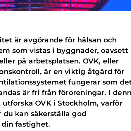
tet är avgörande för hälsan och
em som vistas i byggnader, oavsett
ller på arbetsplatsen. OVK, eller
onskontroll, är en viktig åtgärd för
ventilationssystemet fungerar som de
 andas är fri från föroreningar. I den
t utforska OVK i Stockholm, varför
r du kan säkerställa god
 din fastighet.