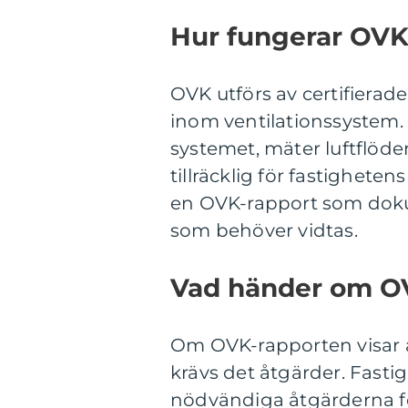
Hur fungerar OVK
OVK utförs av certifiera
inom ventilationssystem
systemet, mäter luftflöden
tillräcklig för fastighete
en OVK-rapport som doku
som behöver vidtas.
Vad händer om O
Om OVK-rapporten visar at
krävs det åtgärder. Fastig
nödvändiga åtgärderna för 