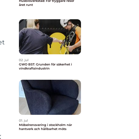
Husbilsverkstad: För tryggare resor
året runt
et
02. jul
GWO BST: Grunden för säkerhet i
vindkraftsindustrin
01. jul
Möbelrenovering i stockholm när
hantverk och hållbarhet möts
K