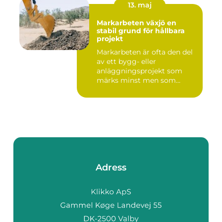
13. maj
Markarbeten växjö en
stabil grund för hållbara
projekt
Markarbeten är ofta den del
av ett bygg- eller
anläggningsprojekt som
märks minst men som
betyder m...
Adress