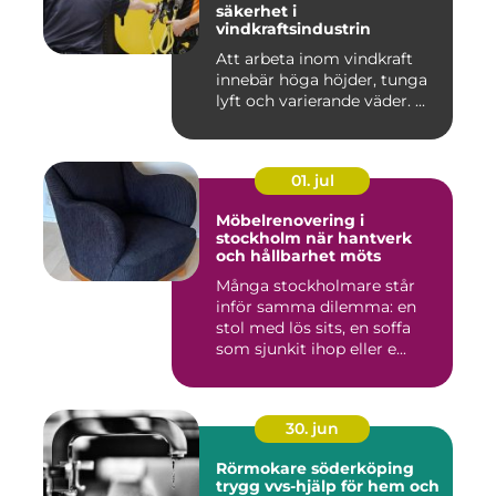
säkerhet i
vindkraftsindustrin
Att arbeta inom vindkraft
innebär höga höjder, tunga
lyft och varierande väder. ...
01. jul
Möbelrenovering i
stockholm när hantverk
och hållbarhet möts
Många stockholmare står
inför samma dilemma: en
stol med lös sits, en soffa
som sjunkit ihop eller e...
30. jun
Rörmokare söderköping
trygg vvs-hjälp för hem och