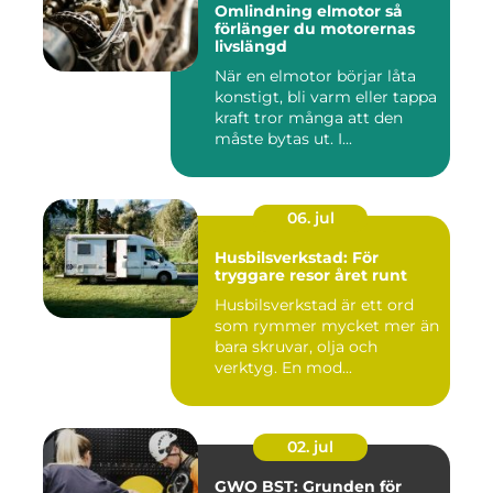
Omlindning elmotor så
förlänger du motorernas
livslängd
När en elmotor börjar låta
konstigt, bli varm eller tappa
kraft tror många att den
måste bytas ut. I...
06. jul
Husbilsverkstad: För
tryggare resor året runt
Husbilsverkstad är ett ord
som rymmer mycket mer än
bara skruvar, olja och
verktyg. En mod...
02. jul
GWO BST: Grunden för