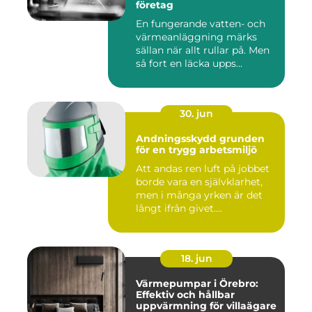
företag
En fungerande vatten- och
värmeanläggning märks
sällan när allt rullar på. Men
så fort en läcka upps...
30. jun
Andningsskydd grunden
för en trygg arbetsmiljö
Att andas ren luft på jobbet
borde vara en självklarhet,
men i många yrken är det
långt ifrån givet....
18. jun
Värmepumpar i Örebro:
Effektiv och hållbar
uppvärmning för villaägare