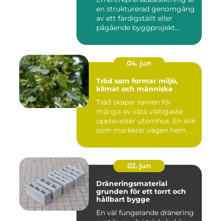
en strukturerad genomgång
av ett färdigställt eller
pågående byggprojekt...
04. jun
Träd som formar miljö,
klimat och människa
Träd skapar ramen för
många av våra viktigaste
upplevelser utomhus. En allé
som markerar vägen hem, ...
02. jun
Dräneringsmaterial
grunden för ett torrt och
hållbart bygge
En väl fungerande dränering