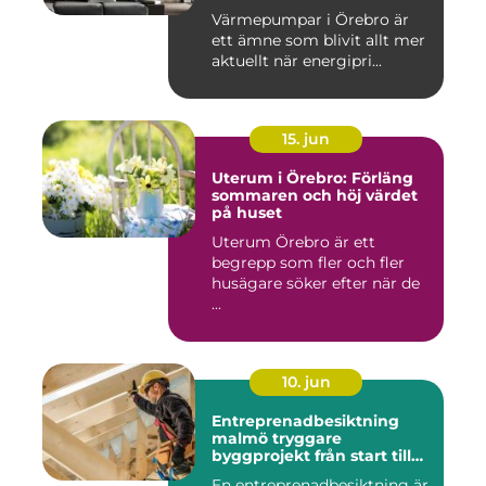
Värmepumpar i Örebro är
ett ämne som blivit allt mer
aktuellt när energipri...
15. jun
Uterum i Örebro: Förläng
sommaren och höj värdet
på huset
Uterum Örebro är ett
begrepp som fler och fler
husägare söker efter när de
...
10. jun
Entreprenadbesiktning
malmö tryggare
byggprojekt från start till
mål
En entreprenadbesiktning är