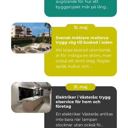
avgörande för hur ett
byggprojekt mår på lång
sikt...
31. maj
Svensk mäklare mallorca
trygg väg till bostad i solen
Att köpa bostad utomlands
är för många en dröm, men
också ett stort steg. Regler,
språk, kultur och ...
31. maj
Elektriker i Västerås: trygg
elservice för hem och
företag
En elektriker Västerås anlitas
inte bara när lampan
slocknar utan också fö...