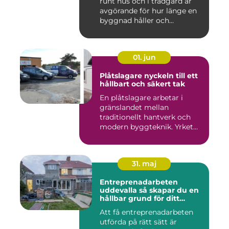
runt hus och i trädgård är
avgörande för hur länge en
byggnad håller och...
01. jun
Plåtslagare nyckeln till ett
hållbart och säkert tak
En plåtslagare arbetar i
gränslandet mellan
traditionellt hantverk och
modern byggteknik. Yrket
hand...
31. maj
Entreprenadarbeten
uddevalla så skapar du en
hållbar grund för ditt
projekt
Att få entreprenadarbeten
utförda på rätt sätt är