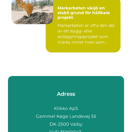
Markarbeten växjö en
stabil grund för hållbara
projekt
Markarbeten är ofta den del
av ett bygg- eller
anläggningsprojekt som
märks minst men som
betyder m...
Adress