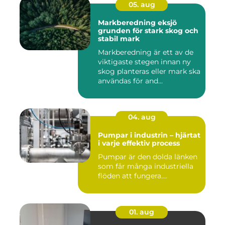
05. aug
Markberedning eksjö
grunden för stark skog och
stabil mark
Markberedning är ett av de
viktigaste stegen innan ny
skog planteras eller mark ska
användas för and...
04. aug
Pumpar i industrin – hjärtat
i varje effektiv process
Pumpar är den dolda länken
som får många industriella
flöden att fungera....
01. aug