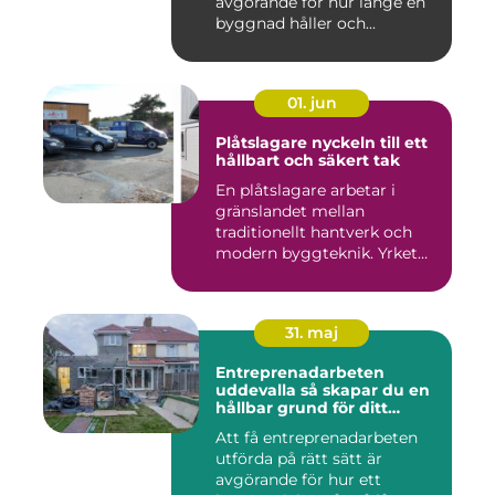
avgörande för hur länge en
byggnad håller och...
01. jun
Plåtslagare nyckeln till ett
hållbart och säkert tak
En plåtslagare arbetar i
gränslandet mellan
traditionellt hantverk och
modern byggteknik. Yrket
hand...
31. maj
Entreprenadarbeten
uddevalla så skapar du en
hållbar grund för ditt
projekt
Att få entreprenadarbeten
utförda på rätt sätt är
avgörande för hur ett