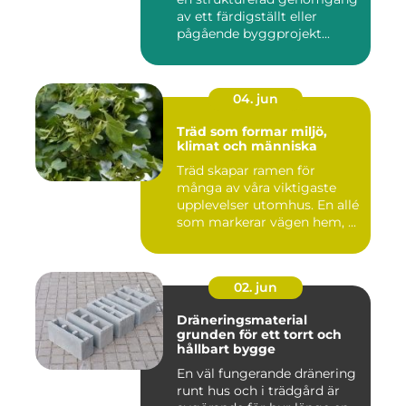
av ett färdigställt eller
pågående byggprojekt...
04. jun
Träd som formar miljö,
klimat och människa
Träd skapar ramen för
många av våra viktigaste
upplevelser utomhus. En allé
som markerar vägen hem, ...
02. jun
Dräneringsmaterial
grunden för ett torrt och
hållbart bygge
En väl fungerande dränering
runt hus och i trädgård är