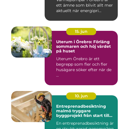
ett ämne som blivit allt mer
aktuellt när energipri...
15. jun
Uterum i Örebro: Förläng
sommaren och höj värdet
på huset
Uterum Örebro är ett
begrepp som fler och fler
husägare söker efter när de
...
10. jun
Entreprenadbesiktning
malmö tryggare
byggprojekt från start till
mål
En entreprenadbesiktning är
en strukturerad genomgång