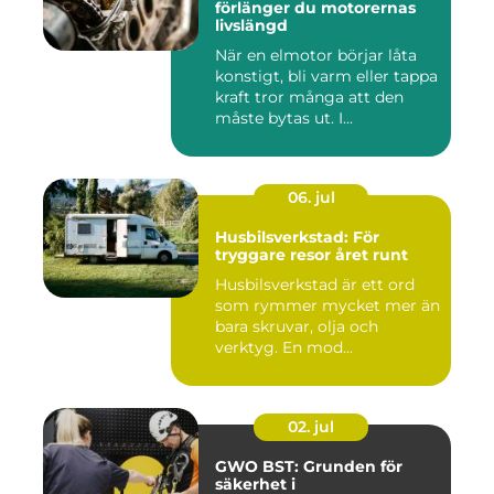
förlänger du motorernas
livslängd
När en elmotor börjar låta
konstigt, bli varm eller tappa
kraft tror många att den
måste bytas ut. I...
06. jul
Husbilsverkstad: För
tryggare resor året runt
Husbilsverkstad är ett ord
som rymmer mycket mer än
bara skruvar, olja och
verktyg. En mod...
02. jul
GWO BST: Grunden för
säkerhet i