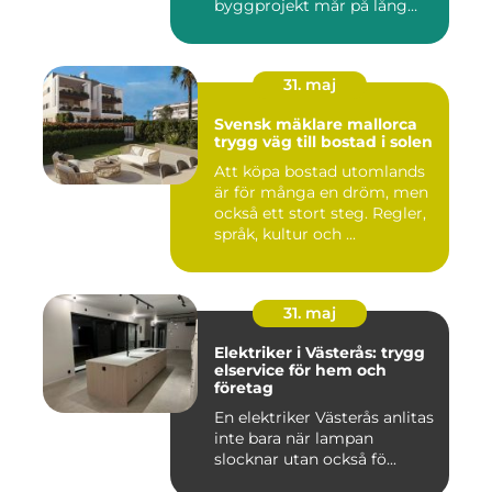
byggprojekt mår på lång
sikt...
31. maj
Svensk mäklare mallorca
trygg väg till bostad i solen
Att köpa bostad utomlands
är för många en dröm, men
också ett stort steg. Regler,
språk, kultur och ...
31. maj
Elektriker i Västerås: trygg
elservice för hem och
företag
En elektriker Västerås anlitas
inte bara när lampan
slocknar utan också fö...