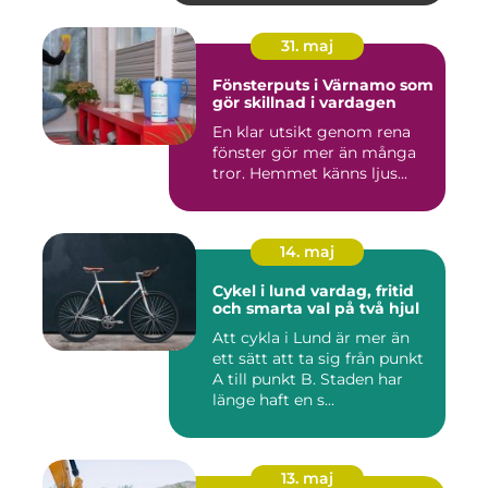
31. maj
Fönsterputs i Värnamo som
gör skillnad i vardagen
En klar utsikt genom rena
fönster gör mer än många
tror. Hemmet känns ljus...
14. maj
Cykel i lund vardag, fritid
och smarta val på två hjul
Att cykla i Lund är mer än
ett sätt att ta sig från punkt
A till punkt B. Staden har
länge haft en s...
13. maj