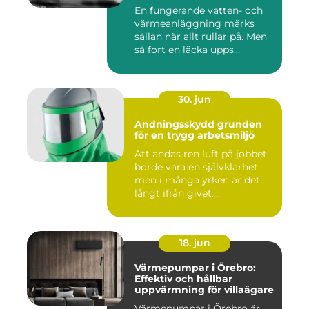
En fungerande vatten- och
värmeanläggning märks
sällan när allt rullar på. Men
så fort en läcka upps...
30. jun
Andningsskydd grunden
för en trygg arbetsmiljö
Att andas ren luft på jobbet
borde vara en självklarhet,
men i många yrken är det
långt ifrån givet....
18. jun
Värmepumpar i Örebro:
Effektiv och hållbar
uppvärmning för villaägare
Värmepumpar i Örebro är