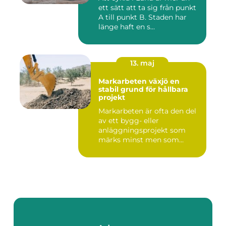
ett sätt att ta sig från punkt
A till punkt B. Staden har
länge haft en s...
13. maj
Markarbeten växjö en
stabil grund för hållbara
projekt
Markarbeten är ofta den del
av ett bygg- eller
anläggningsprojekt som
märks minst men som
betyder m...