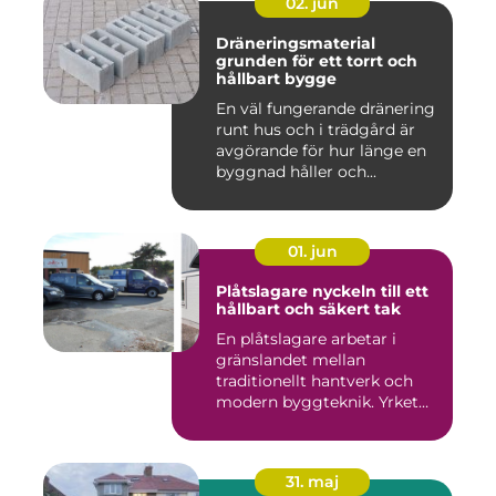
02. jun
Dräneringsmaterial
grunden för ett torrt och
hållbart bygge
En väl fungerande dränering
runt hus och i trädgård är
avgörande för hur länge en
byggnad håller och...
01. jun
Plåtslagare nyckeln till ett
hållbart och säkert tak
En plåtslagare arbetar i
gränslandet mellan
traditionellt hantverk och
modern byggteknik. Yrket
hand...
31. maj