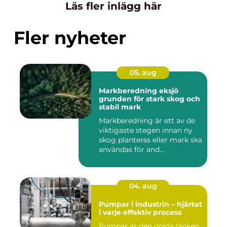
Läs fler inlägg här
Fler nyheter
05. aug
Markberedning eksjö
grunden för stark skog och
stabil mark
Markberedning är ett av de
viktigaste stegen innan ny
skog planteras eller mark ska
användas för and...
04. aug
Pumpar i industrin – hjärtat
i varje effektiv process
Pumpar är den dolda länken