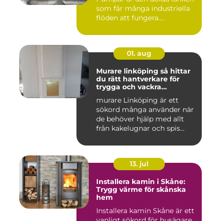
som får många industriella
flöden att fungera....
01. aug
Murare linköping så hittar
du rätt hantverkare för
trygga och vackra
mureriarbeten
murare Linköping är ett
sökord många använder när
de behöver hjälp med allt
från kakelugnar och spis...
13. jul
Installera kamin i Skåne:
Trygg värme för skånska
hem
Installera kamin Skåne är ett
vanligt sökord för husägare