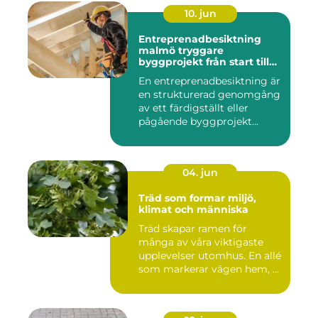
10. jun
Entreprenadbesiktning
malmö tryggare
byggprojekt från start till
mål
En entreprenadbesiktning är
en strukturerad genomgång
av ett färdigställt eller
pågående byggprojekt...
04. jun
Träd som formar miljö,
klimat och människa
Träd skapar ramen för
många av våra viktigaste
upplevelser utomhus. En allé
som markerar vägen hem, ...