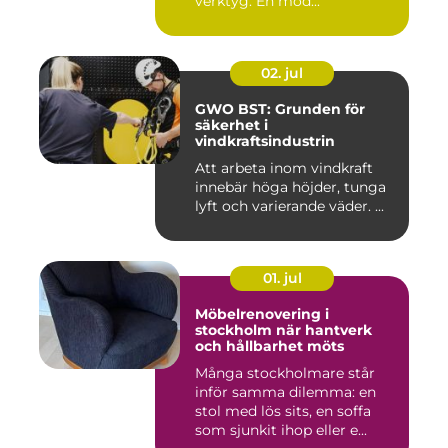
verktyg. En mod...
02. jul
GWO BST: Grunden för
säkerhet i
vindkraftsindustrin
Att arbeta inom vindkraft
innebär höga höjder, tunga
lyft och varierande väder. ...
01. jul
Möbelrenovering i
stockholm när hantverk
och hållbarhet möts
Många stockholmare står
inför samma dilemma: en
stol med lös sits, en soffa
som sjunkit ihop eller e...