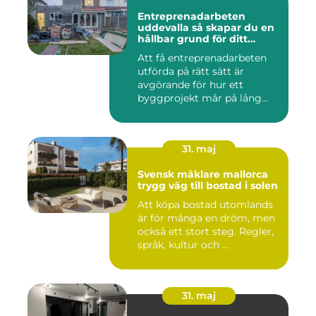
Entreprenadarbeten
uddevalla så skapar du en
hållbar grund för ditt
projekt
Att få entreprenadarbeten
utförda på rätt sätt är
avgörande för hur ett
byggprojekt mår på lång
sikt...
31. maj
Svensk mäklare mallorca
trygg väg till bostad i solen
Att köpa bostad utomlands
är för många en dröm, men
också ett stort steg. Regler,
språk, kultur och ...
31. maj