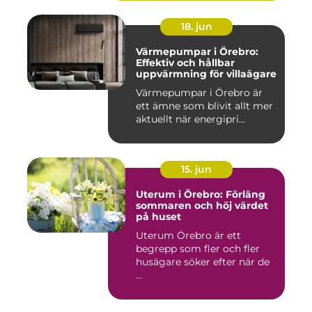
18. jun
Värmepumpar i Örebro:
Effektiv och hållbar
uppvärmning för villaägare
Värmepumpar i Örebro är
ett ämne som blivit allt mer
aktuellt när energipri...
15. jun
Uterum i Örebro: Förläng
sommaren och höj värdet
på huset
Uterum Örebro är ett
begrepp som fler och fler
husägare söker efter när de
...