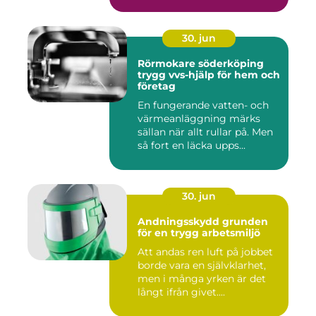
30. jun
Rörmokare söderköping
trygg vvs-hjälp för hem och
företag
En fungerande vatten- och
värmeanläggning märks
sällan när allt rullar på. Men
så fort en läcka upps...
30. jun
Andningsskydd grunden
för en trygg arbetsmiljö
Att andas ren luft på jobbet
borde vara en självklarhet,
men i många yrken är det
långt ifrån givet....