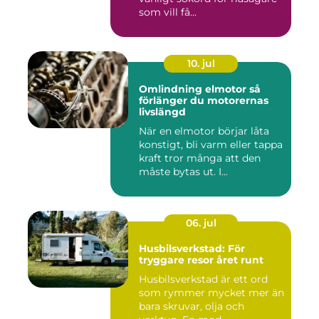
som vill få...
10. jul
Omlindning elmotor så
förlänger du motorernas
livslängd
När en elmotor börjar låta
konstigt, bli varm eller tappa
kraft tror många att den
måste bytas ut. I...
06. jul
Husbilsverkstad: För
tryggare resor året runt
Husbilsverkstad är ett ord
som rymmer mycket mer än
bara skruvar, olja och