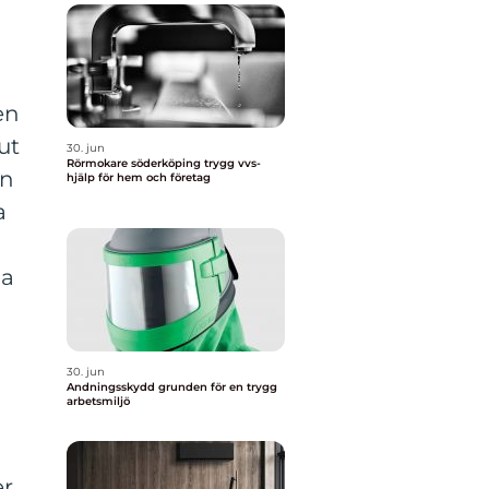
en
ut
30. jun
Rörmokare söderköping trygg vvs-
En
hjälp för hem och företag
a
na
30. jun
Andningsskydd grunden för en trygg
arbetsmiljö
er