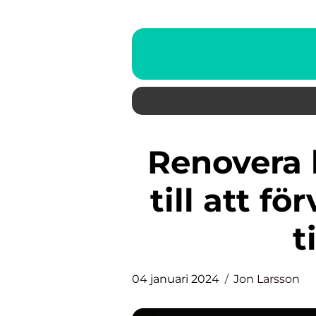
Renovera balkong – En guide
till att f
t
04 januari 2024
Jon Larsson