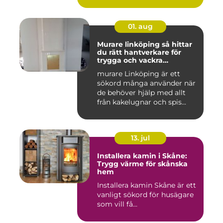
01. aug
Murare linköping så hittar
du rätt hantverkare för
trygga och vackra
mureriarbeten
murare Linköping är ett
sökord många använder när
de behöver hjälp med allt
från kakelugnar och spis...
13. jul
Installera kamin i Skåne:
Trygg värme för skånska
hem
Installera kamin Skåne är ett
vanligt sökord för husägare
som vill få...