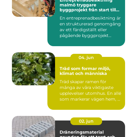
Entreprenadbesiktning
malmö tryggare
byggprojekt från start till
mål
En entreprenadbesiktning är
en strukturerad genomgång
av ett färdigställt eller
pågående byggprojekt...
04. jun
Träd som formar miljö,
klimat och människa
Träd skapar ramen för
många av våra viktigaste
upplevelser utomhus. En allé
som markerar vägen hem, ...
02. jun
Dräneringsmaterial