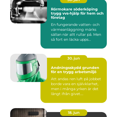
Rörmokare söderköping
trygg vvs-hjälp för hem och
företag
En fungerande vatten- och
värmeanläggning märks
sällan när allt rullar på. Men
så fort en läcka upps...
30. jun
Andningsskydd grunden
för en trygg arbetsmiljö
Att andas ren luft på jobbet
borde vara en självklarhet,
men i många yrken är det
långt ifrån givet....
18. jun