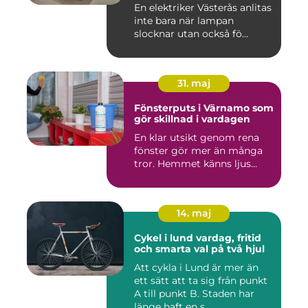
En elektriker Västerås anlitas
inte bara när lampan
slocknar utan också fö...
31. maj
Fönsterputs i Värnamo som
gör skillnad i vardagen
En klar utsikt genom rena
fönster gör mer än många
tror. Hemmet känns ljus...
14. maj
Cykel i lund vardag, fritid
och smarta val på två hjul
Att cykla i Lund är mer än
ett sätt att ta sig från punkt
A till punkt B. Staden har
länge haft en s...