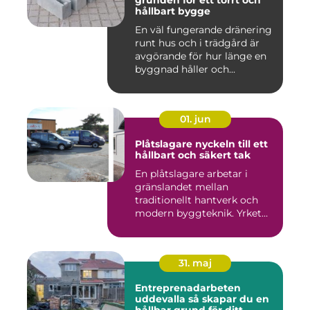
grunden för ett torrt och
hållbart bygge
En väl fungerande dränering
runt hus och i trädgård är
avgörande för hur länge en
byggnad håller och...
01. jun
Plåtslagare nyckeln till ett
hållbart och säkert tak
En plåtslagare arbetar i
gränslandet mellan
traditionellt hantverk och
modern byggteknik. Yrket
hand...
31. maj
Entreprenadarbeten
uddevalla så skapar du en