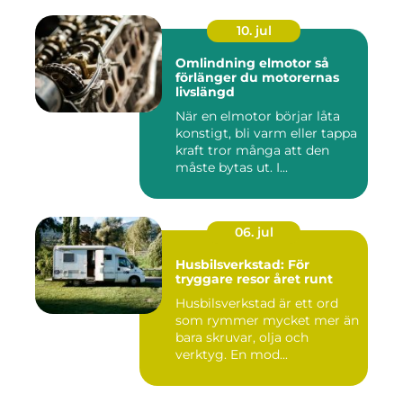
10. jul
Omlindning elmotor så
förlänger du motorernas
livslängd
När en elmotor börjar låta
konstigt, bli varm eller tappa
kraft tror många att den
måste bytas ut. I...
06. jul
Husbilsverkstad: För
tryggare resor året runt
Husbilsverkstad är ett ord
som rymmer mycket mer än
bara skruvar, olja och
verktyg. En mod...