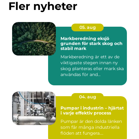
Fler nyheter
05. aug
Markberedning eksjö
grunden för stark skog och
stabil mark
Markberedning är ett av de
viktigaste stegen innan ny
skog planteras eller mark ska
användas för and...
04. aug
Pumpar i industrin – hjärtat
i varje effektiv process
Pumpar är den dolda länken
som får många industriella
flöden att fungera....