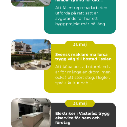
hållbar grund för ditt
projekt
Att få entreprenadarbeten
utförda på rätt sätt är
avgörande för hur ett
byggprojekt mår på lång
sikt...
31. maj
Svensk mäklare mallorca
trygg väg till bostad i solen
Att köpa bostad utomlands
är för många en dröm, men
också ett stort steg. Regler,
språk, kultur och ...
31. maj
Elektriker i Västerås: trygg
elservice för hem och
företag