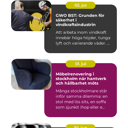
02. jul
GWO BST: Grunden för
säkerhet i
vindkraftsindustrin
Att arbeta inom vindkraft
innebär höga höjder, tunga
lyft och varierande väder. ...
01. jul
Möbelrenovering i
stockholm när hantverk
och hållbarhet möts
Många stockholmare står
inför samma dilemma: en
stol med lös sits, en soffa
som sjunkit ihop eller e...
30. jun