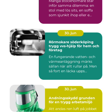
Många stockholmare står
inför samma dilemma: en
stol med lös sits, en soffa
som sjunkit ihop eller e...
30. jun
Rörmokare söderköping
trygg vvs-hjälp för hem och
företag
En fungerande vatten- och
värmeanläggning märks
sällan när allt rullar på. Men
så fort en läcka upps...
30. jun
Andningsskydd grunden
för en trygg arbetsmiljö
Att andas ren luft på jobbet