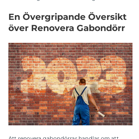
En Övergripande Översikt
över Renovera Gabondörr
Att renovera gabondörrar handlar om att