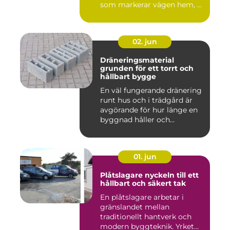
som markerar vägen hem, ...
02. jun
Dräneringsmaterial
grunden för ett torrt och
hållbart bygge
En väl fungerande dränering
runt hus och i trädgård är
avgörande för hur länge en
byggnad håller och...
01. jun
Plåtslagare nyckeln till ett
hållbart och säkert tak
En plåtslagare arbetar i
gränslandet mellan
traditionellt hantverk och
modern byggteknik. Yrket