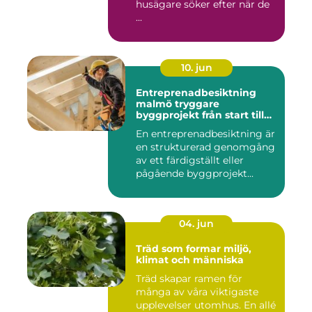
husägare söker efter när de
...
10. jun
Entreprenadbesiktning
malmö tryggare
byggprojekt från start till
mål
En entreprenadbesiktning är
en strukturerad genomgång
av ett färdigställt eller
pågående byggprojekt...
04. jun
Träd som formar miljö,
klimat och människa
Träd skapar ramen för
många av våra viktigaste
upplevelser utomhus. En allé