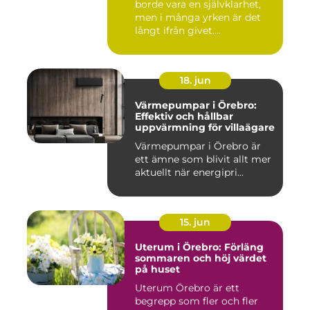
borde vara en självklarhet,
men i många yrken är det
långt ifrån givet....
18. jun
Värmepumpar i Örebro:
Effektiv och hållbar
uppvärmning för villaägare
Värmepumpar i Örebro är
ett ämne som blivit allt mer
aktuellt när energipri...
15. jun
Uterum i Örebro: Förläng
sommaren och höj värdet
på huset
Uterum Örebro är ett
begrepp som fler och fler