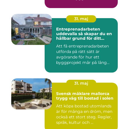
hand...
31. maj
Entreprenadarbeten
uddevalla så skapar du en
hållbar grund för ditt
projekt
Att få entreprenadarbeten
utförda på rätt sätt är
avgörande för hur ett
byggprojekt mår på lång
sikt...
31. maj
Svensk mäklare mallorca
trygg väg till bostad i solen
Att köpa bostad utomlands
är för många en dröm, men
också ett stort steg. Regler,
språk, kultur och ...