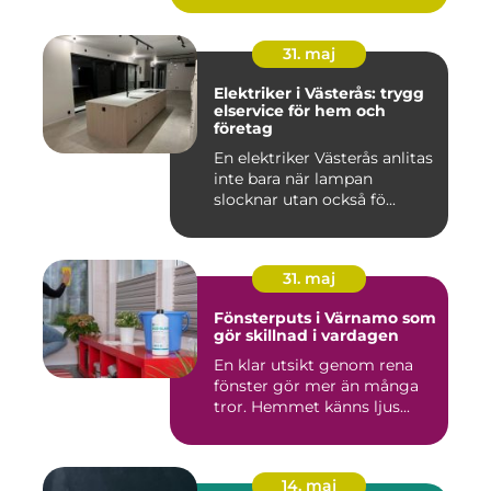
31. maj
Elektriker i Västerås: trygg
elservice för hem och
företag
En elektriker Västerås anlitas
inte bara när lampan
slocknar utan också fö...
31. maj
Fönsterputs i Värnamo som
gör skillnad i vardagen
En klar utsikt genom rena
fönster gör mer än många
tror. Hemmet känns ljus...
14. maj