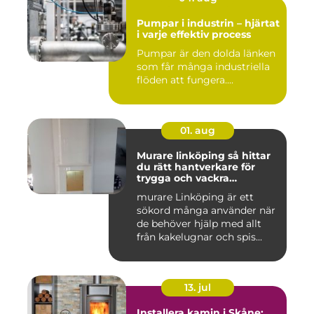
Pumpar i industrin – hjärtat
i varje effektiv process
Pumpar är den dolda länken
som får många industriella
flöden att fungera....
01. aug
Murare linköping så hittar
du rätt hantverkare för
trygga och vackra
mureriarbeten
murare Linköping är ett
sökord många använder när
de behöver hjälp med allt
från kakelugnar och spis...
13. jul
Installera kamin i Skåne: