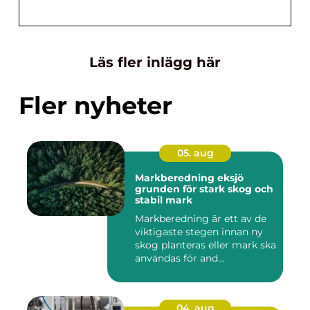
Läs fler inlägg här
Fler nyheter
05. aug
Markberedning eksjö
grunden för stark skog och
stabil mark
Markberedning är ett av de
viktigaste stegen innan ny
skog planteras eller mark ska
användas för and...
04. aug