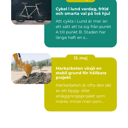
Cykel i lund vardag, fritid
och smarta val på två hjul
Att cykla i Lund är mer än
ett sätt att ta sig från punkt
A till punkt B. Staden har
länge haft en s...
13. maj
Markarbeten växjö en
stabil grund för hållbara
projekt
Markarbeten är ofta den del
av ett bygg- eller
anläggningsprojekt som
märks minst men som
betyder m...