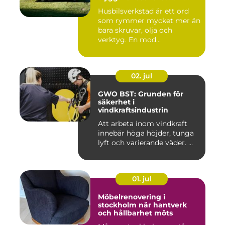
Husbilsverkstad är ett ord
som rymmer mycket mer än
bara skruvar, olja och
verktyg. En mod...
02. jul
GWO BST: Grunden för
säkerhet i
vindkraftsindustrin
Att arbeta inom vindkraft
innebär höga höjder, tunga
lyft och varierande väder. ...
01. jul
Möbelrenovering i
stockholm när hantverk
och hållbarhet möts