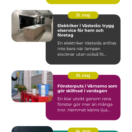
31. maj
Elektriker i Västerås: trygg
elservice för hem och
företag
En elektriker Västerås anlitas
inte bara när lampan
slocknar utan också fö...
31. maj
Fönsterputs i Värnamo som
gör skillnad i vardagen
En klar utsikt genom rena
fönster gör mer än många
tror. Hemmet känns ljus...
14. maj