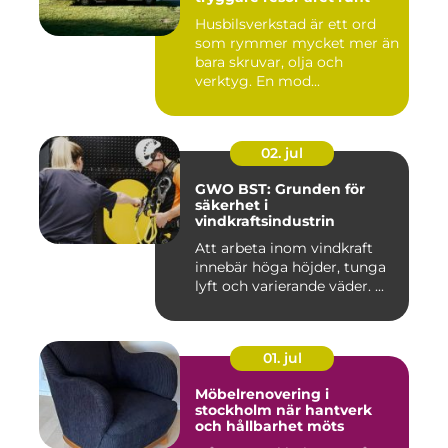
Husbilsverkstad är ett ord
som rymmer mycket mer än
bara skruvar, olja och
verktyg. En mod...
02. jul
GWO BST: Grunden för
säkerhet i
vindkraftsindustrin
Att arbeta inom vindkraft
innebär höga höjder, tunga
lyft och varierande väder. ...
01. jul
Möbelrenovering i
stockholm när hantverk
och hållbarhet möts