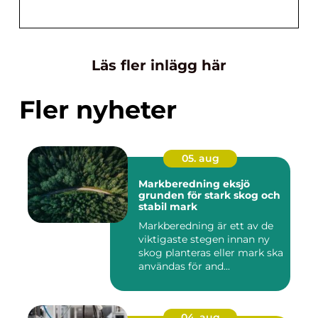
Läs fler inlägg här
Fler nyheter
05. aug
Markberedning eksjö
grunden för stark skog och
stabil mark
Markberedning är ett av de
viktigaste stegen innan ny
skog planteras eller mark ska
användas för and...
04. aug