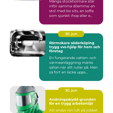
Många stockholmare står
inför samma dilemma: en
stol med lös sits, en soffa
som sjunkit ihop eller e...
30. jun
Rörmokare söderköping
trygg vvs-hjälp för hem och
företag
En fungerande vatten- och
värmeanläggning märks
sällan när allt rullar på. Men
så fort en läcka upps...
30. jun
Andningsskydd grunden
för en trygg arbetsmiljö
Att andas ren luft på jobbet