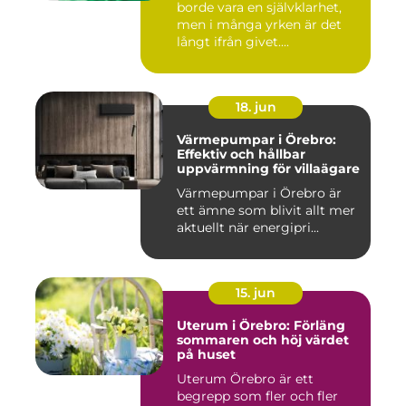
borde vara en självklarhet,
men i många yrken är det
långt ifrån givet....
18. jun
Värmepumpar i Örebro:
Effektiv och hållbar
uppvärmning för villaägare
Värmepumpar i Örebro är
ett ämne som blivit allt mer
aktuellt när energipri...
15. jun
Uterum i Örebro: Förläng
sommaren och höj värdet
på huset
Uterum Örebro är ett
begrepp som fler och fler