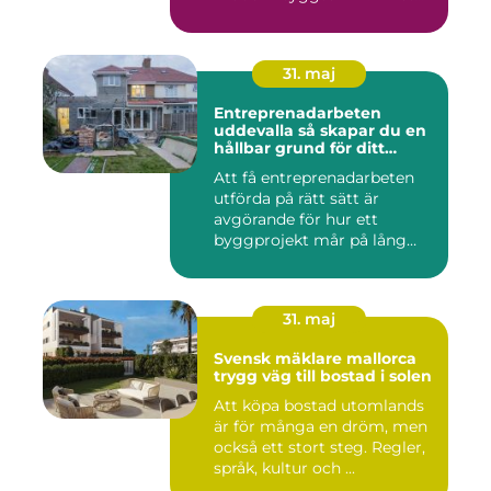
hand...
31. maj
Entreprenadarbeten
uddevalla så skapar du en
hållbar grund för ditt
projekt
Att få entreprenadarbeten
utförda på rätt sätt är
avgörande för hur ett
byggprojekt mår på lång
sikt...
31. maj
Svensk mäklare mallorca
trygg väg till bostad i solen
Att köpa bostad utomlands
är för många en dröm, men
också ett stort steg. Regler,
språk, kultur och ...