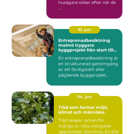
husägare söker efter när de
...
10. jun
Entreprenadbesiktning
malmö tryggare
byggprojekt från start till
mål
En entreprenadbesiktning är
en strukturerad genomgång
av ett färdigställt eller
pågående byggprojekt...
04. jun
Träd som formar miljö,
klimat och människa
Träd skapar ramen för
många av våra viktigaste
upplevelser utomhus. En allé