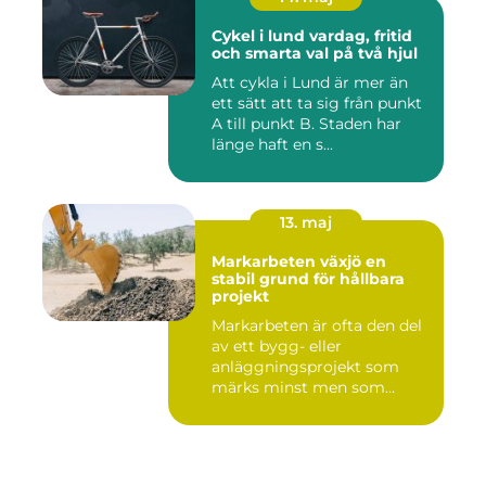
Cykel i lund vardag, fritid
och smarta val på två hjul
Att cykla i Lund är mer än
ett sätt att ta sig från punkt
A till punkt B. Staden har
länge haft en s...
13. maj
Markarbeten växjö en
stabil grund för hållbara
projekt
Markarbeten är ofta den del
av ett bygg- eller
anläggningsprojekt som
märks minst men som
betyder m...