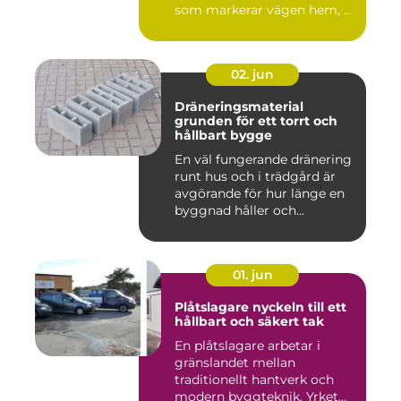
som markerar vägen hem, ...
02. jun
Dräneringsmaterial
grunden för ett torrt och
hållbart bygge
En väl fungerande dränering
runt hus och i trädgård är
avgörande för hur länge en
byggnad håller och...
01. jun
Plåtslagare nyckeln till ett
hållbart och säkert tak
En plåtslagare arbetar i
gränslandet mellan
traditionellt hantverk och
modern byggteknik. Yrket