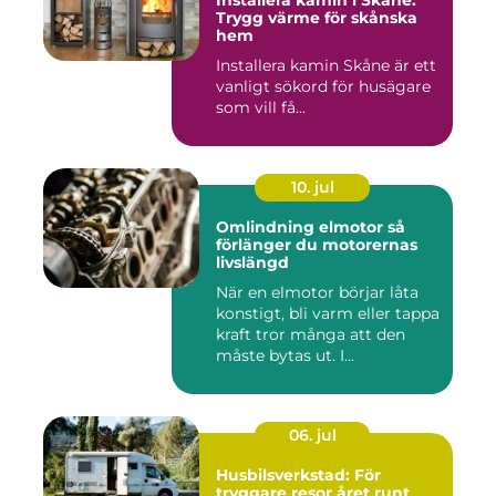
Trygg värme för skånska
hem
Installera kamin Skåne är ett
vanligt sökord för husägare
som vill få...
10. jul
Omlindning elmotor så
förlänger du motorernas
livslängd
När en elmotor börjar låta
konstigt, bli varm eller tappa
kraft tror många att den
måste bytas ut. I...
06. jul
Husbilsverkstad: För
tryggare resor året runt