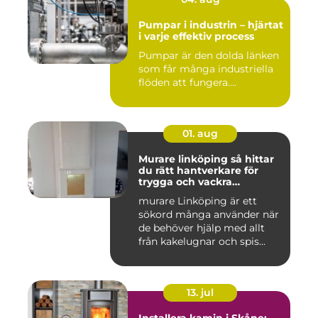
Pumpar i industrin – hjärtat
i varje effektiv process
Pumpar är den dolda länken
som får många industriella
flöden att fungera....
01. aug
Murare linköping så hittar
du rätt hantverkare för
trygga och vackra
mureriarbeten
murare Linköping är ett
sökord många använder när
de behöver hjälp med allt
från kakelugnar och spis...
13. jul
Installera kamin i Skåne: