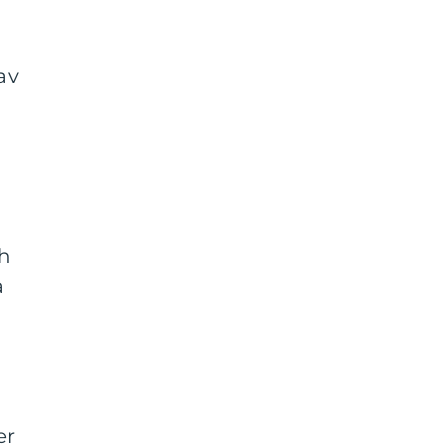
av
ch
å
er