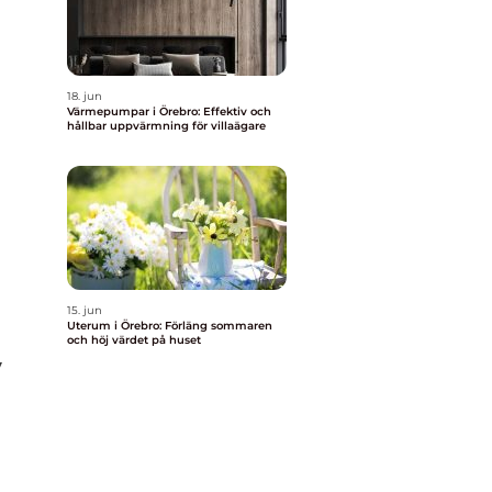
18. jun
Värmepumpar i Örebro: Effektiv och
hållbar uppvärmning för villaägare
15. jun
Uterum i Örebro: Förläng sommaren
och höj värdet på huset
v