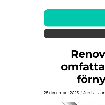
Renovera toalett – En
omfattan
förn
28 december 2023
Jon Larsso