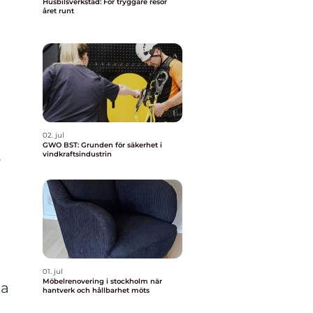
Husbilsverkstad: För tryggare resor
året runt
02. jul
GWO BST: Grunden för säkerhet i
vindkraftsindustrin
v
01. jul
Möbelrenovering i stockholm när
ga
hantverk och hållbarhet möts