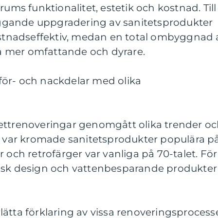
rums funktionalitet, estetik och kostnad. Till
gande uppgradering av sanitetsprodukter
kostnadseffektiv, medan en total ombyggnad 
 mer omfattande och dyrare.
ör- och nackdelar med olika
ettrenoveringar genomgått olika trender o
el var kromade sanitetsprodukter populära p
 och retrofärger var vanliga på 70-talet. För
tisk design och vattenbesparande produkter
ätta förklaring av vissa renoveringsprocess