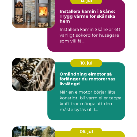
13. jul
Installera kamin i Skåne:
Trygg värme för skånska
hem
Installera kamin Skåne är ett
vanligt sökord för husägare
som vill få...
10. jul
Omlindning elmotor så
förlänger du motorernas
livslängd
När en elmotor börjar låta
konstigt, bli varm eller tappa
kraft tror många att den
måste bytas ut. I...
06. jul