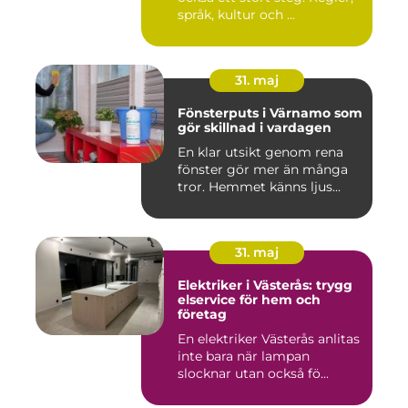
språk, kultur och ...
31. maj
Fönsterputs i Värnamo som
gör skillnad i vardagen
En klar utsikt genom rena
fönster gör mer än många
tror. Hemmet känns ljus...
31. maj
Elektriker i Västerås: trygg
elservice för hem och
företag
En elektriker Västerås anlitas
inte bara när lampan
slocknar utan också fö...