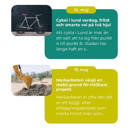
14. maj
Cykel i lund vardag, fritid
och smarta val på två hjul
Att cykla i Lund är mer än
ett sätt att ta sig från punkt
A till punkt B. Staden har
länge haft en s...
13. maj
Markarbeten växjö en
stabil grund för hållbara
projekt
Markarbeten är ofta den del
av ett bygg- eller
anläggningsprojekt som
märks minst men som
betyder m...