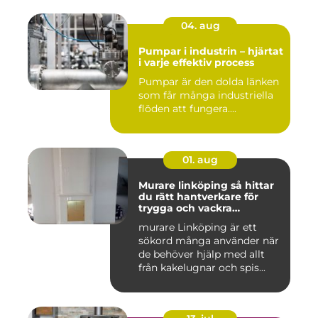
04. aug
Pumpar i industrin – hjärtat
i varje effektiv process
Pumpar är den dolda länken
som får många industriella
flöden att fungera....
01. aug
Murare linköping så hittar
du rätt hantverkare för
trygga och vackra
mureriarbeten
murare Linköping är ett
sökord många använder när
de behöver hjälp med allt
från kakelugnar och spis...