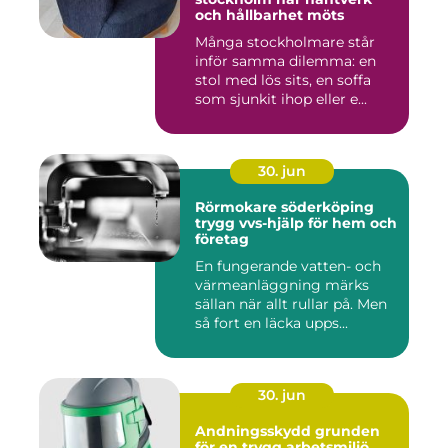
och hållbarhet möts
Många stockholmare står
inför samma dilemma: en
stol med lös sits, en soffa
som sjunkit ihop eller e...
30. jun
Rörmokare söderköping
trygg vvs-hjälp för hem och
företag
En fungerande vatten- och
värmeanläggning märks
sällan när allt rullar på. Men
så fort en läcka upps...
30. jun
Andningsskydd grunden
för en trygg arbetsmiljö