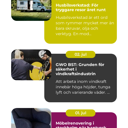
Husbilsverkstad: För
tryggare resor året runt
Husbilsverkstad är ett ord
som rymmer mycket mer än
bara skruvar, olja och
verktyg. En mod...
02. jul
GWO BST: Grunden för
säkerhet i
vindkraftsindustrin
Att arbeta inom vindkraft
innebär höga höjder, tunga
lyft och varierande väder. ...
01. jul
Möbelrenovering i
stockholm när hantverk