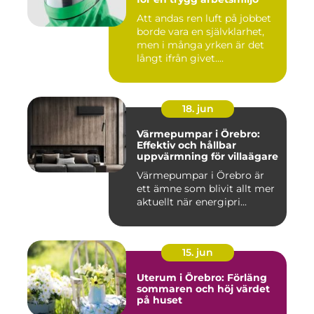
Att andas ren luft på jobbet
borde vara en självklarhet,
men i många yrken är det
långt ifrån givet....
18. jun
Värmepumpar i Örebro:
Effektiv och hållbar
uppvärmning för villaägare
Värmepumpar i Örebro är
ett ämne som blivit allt mer
aktuellt när energipri...
15. jun
Uterum i Örebro: Förläng
sommaren och höj värdet
på huset