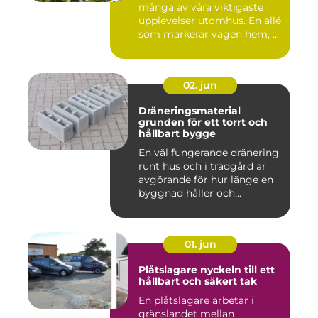
många av våra viktigaste
upplevelser utomhus. En allé
som markerar vägen hem, ...
02. jun
Dräneringsmaterial
grunden för ett torrt och
hållbart bygge
En väl fungerande dränering
runt hus och i trädgård är
avgörande för hur länge en
byggnad håller och...
01. jun
Plåtslagare nyckeln till ett
hållbart och säkert tak
En plåtslagare arbetar i
gränslandet mellan