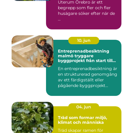
Uterum Örebro är ett
begrepp som fler och fler
husägare söker efter när de
...
10. jun
Entreprenadbesiktning
malmö tryggare
byggprojekt från start till
mål
En entreprenadbesiktning är
en strukturerad genomgång
av ett färdigställt eller
pågående byggprojekt...
04. jun
Träd som formar miljö,
klimat och människa
Träd skapar ramen för