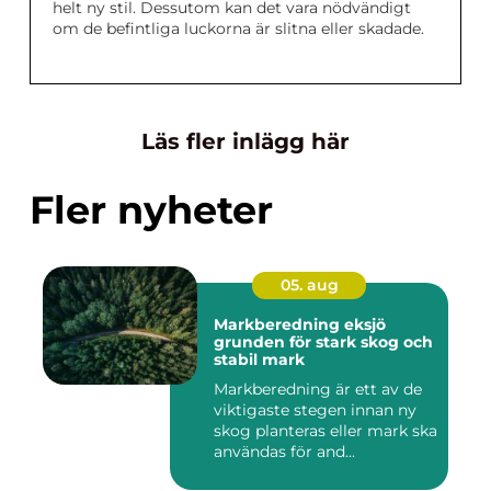
helt ny stil. Dessutom kan det vara nödvändigt
om de befintliga luckorna är slitna eller skadade.
Läs fler inlägg här
Fler nyheter
05. aug
Markberedning eksjö
grunden för stark skog och
stabil mark
Markberedning är ett av de
viktigaste stegen innan ny
skog planteras eller mark ska
användas för and...