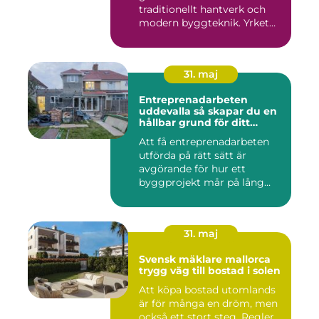
traditionellt hantverk och
modern byggteknik. Yrket
hand...
31. maj
Entreprenadarbeten
uddevalla så skapar du en
hållbar grund för ditt
projekt
Att få entreprenadarbeten
utförda på rätt sätt är
avgörande för hur ett
byggprojekt mår på lång
sikt...
31. maj
Svensk mäklare mallorca
trygg väg till bostad i solen
Att köpa bostad utomlands
är för många en dröm, men
också ett stort steg. Regler,