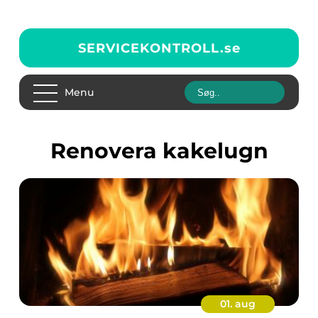
SERVICEKONTROLL.
se
Menu
renovera kakelugn
01. aug