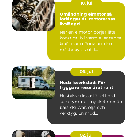
10. jul
Omlindning elmotor så
förlänger du motorernas
livslängd
När en elmotor börjar låta
konstigt, bli varm eller tappa
kraft tror många att den
måste bytas ut. I...
06. jul
Husbilsverkstad: För
tryggare resor året runt
Husbilsverkstad är ett ord
som rymmer mycket mer än
bara skruvar, olja och
verktyg. En mod...
02. jul