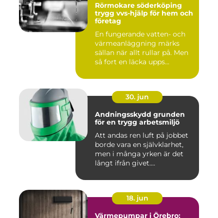
Rörmokare söderköping
trygg vvs-hjälp för hem och
företag
En fungerande vatten- och
värmeanläggning märks
sällan när allt rullar på. Men
så fort en läcka upps...
30. jun
Andningsskydd grunden
för en trygg arbetsmiljö
Att andas ren luft på jobbet
borde vara en självklarhet,
men i många yrken är det
långt ifrån givet....
18. jun
Värmepumpar i Örebro: