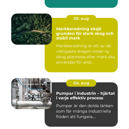
05. aug
Markberedning eksjö
grunden för stark skog och
stabil mark
Markberedning är ett av de
viktigaste stegen innan ny
skog planteras eller mark ska
användas för and...
04. aug
Pumpar i industrin – hjärtat
i varje effektiv process
Pumpar är den dolda länken
som får många industriella
flöden att fungera....