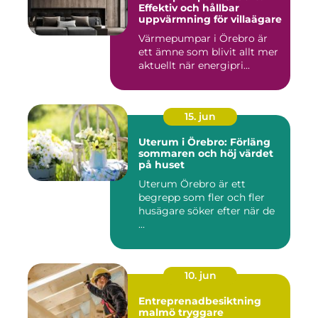
Effektiv och hållbar
uppvärmning för villaägare
Värmepumpar i Örebro är
ett ämne som blivit allt mer
aktuellt när energipri...
15. jun
Uterum i Örebro: Förläng
sommaren och höj värdet
på huset
Uterum Örebro är ett
begrepp som fler och fler
husägare söker efter när de
...
10. jun
Entreprenadbesiktning
malmö tryggare