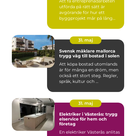
Att få entreprenadarbeten
utförda på rätt sätt är
avgörande för hur ett
byggprojekt mår på lång
sikt...
31. maj
Svensk mäklare mallorca
trygg väg till bostad i solen
Att köpa bostad utomlands
är för många en dröm, men
också ett stort steg. Regler,
språk, kultur och ...
31. maj
Elektriker i Västerås: trygg
elservice för hem och
företag
En elektriker Västerås anlitas