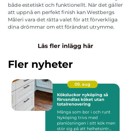
både estetiskt och funktionellt. När det gäller
att uppnå en perfekt finish kan Westbergs
Måleri vara det rätta valet för att förverkliga
dina drömmar om ett förändrat utrymme.
Läs fler inlägg här
Fler nyheter
09. aug
Köksluckor nyköping så
förvandlas köket utan
totalrenovering
Många som bor i och runt
Nyköping trivs med
planlösningen i sitt kök men
stör sig på att helhetsintr...