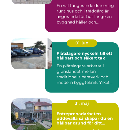
En väl fungerande dränering
runt hus och i trädgård är
avgörande för hur länge en
byggnad håller och...
01. jun
Plåtslagare nyckeln till ett
hållbart och säkert tak
En plåtslagare arbetar i
gränslandet mellan
traditionellt hantverk och
modern byggteknik. Yrket
hand...
31. maj
Entreprenadarbeten
uddevalla så skapar du en
hållbar grund för ditt
projekt