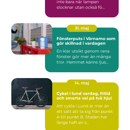
inte bara när lampan
slocknar utan också fö...
31. maj
Fönsterputs i Värnamo som
gör skillnad i vardagen
En klar utsikt genom rena
fönster gör mer än många
tror. Hemmet känns ljus...
14. maj
Cykel i lund vardag, fritid
och smarta val på två hjul
Att cykla i Lund är mer än
ett sätt att ta sig från punkt
A till punkt B. Staden har
länge haft en s...