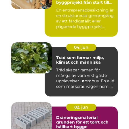
byggprojekt från start till
mål
En entreprenadbesiktning är
en strukturerad genomgång
av ett färdigställt eller
pågående byggprojekt...
04. jun
Träd som formar miljö,
klimat och människa
Träd skapar ramen för
många av våra viktigaste
upplevelser utomhus. En allé
som markerar vägen hem, ...
02. jun
Dräneringsmaterial
grunden för ett torrt och
hållbart bygge