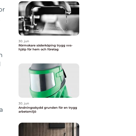
or
.
30. jun
Rörmokare söderköping trygg vvs-
hjälp för hem och företag
n
l
30. jun
Andningsskydd grunden för en trygg
a
arbetsmiljö