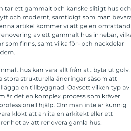
 tar ett gammalt och kanske slitigt hus oc
t nytt och modernt, samtidigt som man bevar
denna artikel kommer vi att ge en omfattan
lrenovering av ett gammalt hus innebär, vilk
ar som finns, samt vilka för- och nackdelar
 dem.
malt hus kan vara allt från att byta ut golv,
öra stora strukturella ändringar såsom att
illägga en tillbyggnad. Oavsett vilken typ av
m är det en komplex process som kräver
rofessionell hjälp. Om man inte är kunnig
 klokt att anlita en arkitekt eller ett
renhet av att renovera gamla hus.