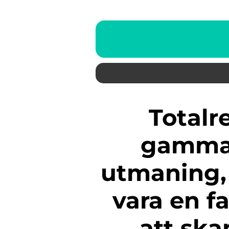
Totalrenovering av ett
gammal
utmaning,
vara en f
att sk