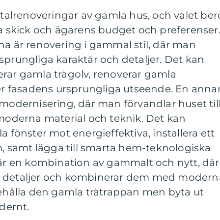
totalrenoveringar av gamla hus, och valet ber
ga skick och ägarens budget och preferenser
na är renovering i gammal stil, där man
sprungliga karaktär och detaljer. Det kan
erar gamla trägolv, renoverar gamla
ler fasadens ursprungliga utseende. En anna
 modernisering, där man förvandlar huset til
derna material och teknik. Det kan
a fönster mot energieffektiva, installera ett
 samt lägga till smarta hem-teknologiska
 är en kombination av gammalt och nytt, där
a detaljer och kombinerar dem med modern
behålla den gamla trätrappan men byta ut
dernt.