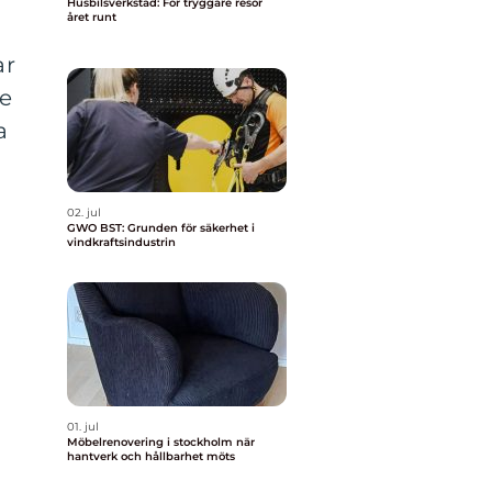
Husbilsverkstad: För tryggare resor
året runt
h
ar
de
a
02. jul
GWO BST: Grunden för säkerhet i
vindkraftsindustrin
01. jul
Möbelrenovering i stockholm när
hantverk och hållbarhet möts