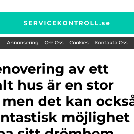
SERVICEKONTROLL.
se
Annonsering
Om Oss
Cookies
Kontakta Oss
t hus är en stor
 men det kan ocks
antastisk möjlighet
apa sitt drömhem