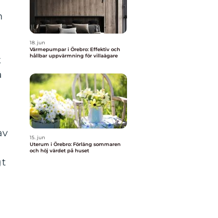
h
18. jun
Värmepumpar i Örebro: Effektiv och
hållbar uppvärmning för villaägare
t
a
av
15. jun
Uterum i Örebro: Förläng sommaren
och höj värdet på huset
gt