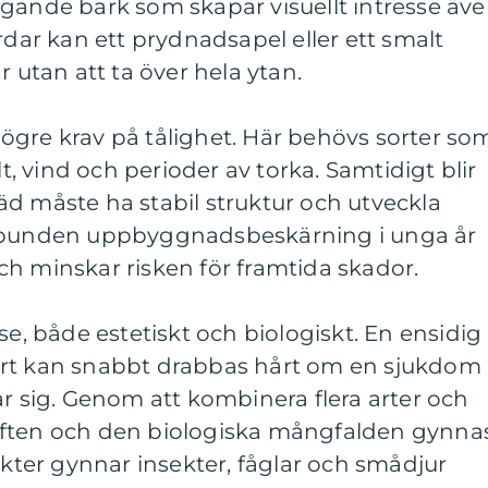
agande bark som skapar visuellt intresse äv
rdar kan ett prydnadsapel eller ett smalt
r utan att ta över hela ytan.
s högre krav på tålighet. Här behövs sorter so
lt, vind och perioder av torka. Samtidigt blir
d måste ha stabil struktur och utveckla
elbunden uppbyggnadsbeskärning i unga år
h minskar risken för framtida skador.
se, både estetiskt och biologiskt. En ensidig
art kan snabbt drabbas hårt om en sjukdom
ar sig. Genom att kombinera flera arter och
aften och den biologiska mångfalden gynnas
ukter gynnar insekter, fåglar och smådjur