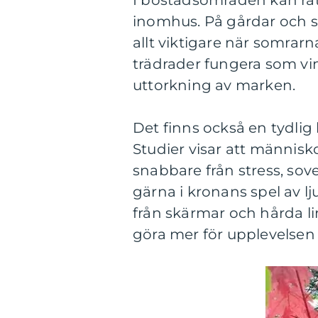
I bostadsområden kan rät
inomhus. På gårdar och sko
allt viktigare när somrar
trädrader fungera som v
uttorkning av marken.
Det finns också en tydlig
Studier visar att människ
snabbare från stress, sove
gärna i kronans spel av lj
från skärmar och hårda lin
göra mer för upplevelsen 