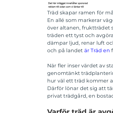
Träd skapar ramen för må
En allé som markerar vä
över altanen, fruktträdet 
träden ett tyst och avgör
dämpar ljud, renar luft oc
och på landet
är Träd en
f
När fler inser värdet av s
genomtänkt trädplantering
hur väl ett träd kommer a
Därför lönar det sig att t
privat trädgård, en bosta
Varför träd är avg