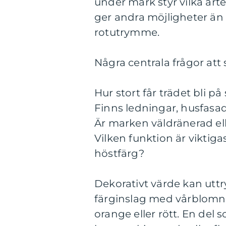
under mark styr vilka arte
ger andra möjligheter ä
rotutrymme.
Några centrala frågor att 
Hur stort får trädet bli p
Finns ledningar, husfasa
Är marken väldränerad ell
Vilken funktion är viktiga
höstfärg?
Dekorativt värde kan uttry
färginslag med vårblomnin
orange eller rött. En del s