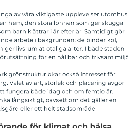
nga av våra viktigaste upplevelser utomhus
gen hem, den stora lönnen som ger skugga
som barn klättrar i år efter år. Samtidigt gör
ande arbete i bakgrunden: de binder kol,
h ger livsrum åt otaliga arter. I både staden
örutsättning för en hållbar och trivsam miljö
tark grönstruktur ökar också intresset för
. Valet av art, storlek och placering avgör
tt fungera både idag och om femtio år.
änka långsiktigt, oavsett om det gäller en
dsgård eller ett helt stadsområde.
örande för klimat och hälsa