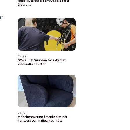
Husbilsverkstad: För tryggare resor
året runt
ar
02. jul
GWO BST: Grunden för säkerhet i
vindkraftsindustrin
01. jul
Möbelrenovering i stockholm när
hantverk och hållbarhet möts