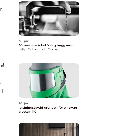
r
30. jun
Rörmokare söderköping trygg vvs-
hjälp för hem och företag
ig
t
äd
30. jun
Andningsskydd grunden för en trygg
arbetsmiljö