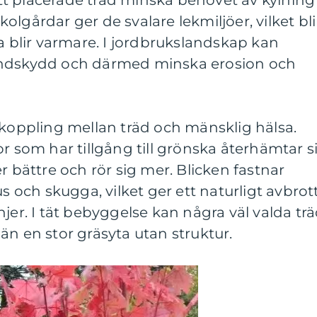
t placerade träd minska behovet av kylning
lgårdar ger de svalare lekmiljöer, vilket bli
na blir varmare. I jordbrukslandskap kan
indskydd och därmed minska erosion och
 koppling mellan träd och mänsklig hälsa.
or som har tillgång till grönska återhämtar s
r bättre och rör sig mer. Blicken fastnar
us och skugga, vilket ger ett naturligt avbrot
jer. I tät bebyggelse kan några väl valda tr
än en stor gräsyta utan struktur.