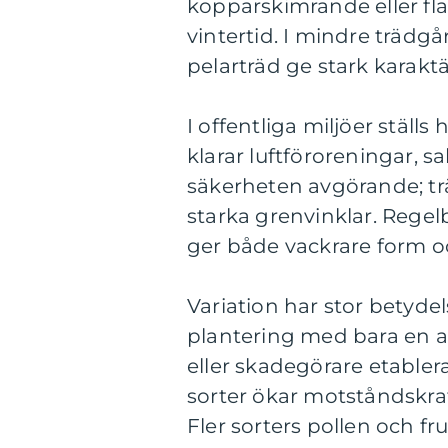
kopparskimrande eller fl
vintertid. I mindre trädgå
pelarträd ge stark karaktä
I offentliga miljöer ställ
klarar luftföroreningar, sa
säkerheten avgörande; trä
starka grenvinklar. Reg
ger både vackrare form oc
Variation har stor betydel
plantering med bara en 
eller skadegörare etabler
sorter ökar motståndskr
Fler sorters pollen och fr