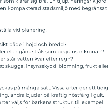
r som klarar sig bra. En djup, näringsrik jord
n en kompakterad stadsmiljö med begränsat
ställa vid planering:
å sikt både i höjd och bredd?
der eller gångstråk som begränsar kronan?
er står vatten kvar efter regn?
st: skugga, insynsskydd, blomning, frukt elle
ckas på många sätt. Vissa arter ger ett tidig
g, andra bjuder på kraftig höstfärg i gult,
orter väljs för barkens struktur, till exempel