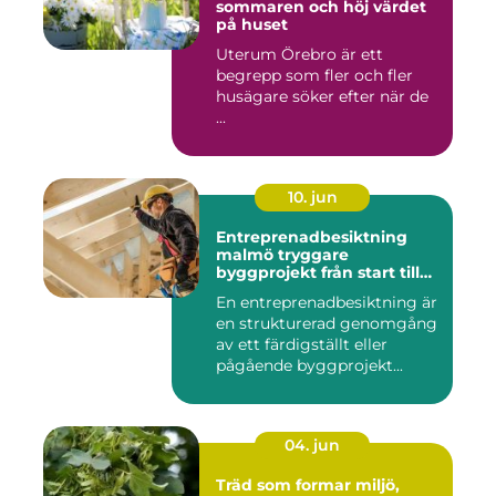
sommaren och höj värdet
på huset
Uterum Örebro är ett
begrepp som fler och fler
husägare söker efter när de
...
10. jun
Entreprenadbesiktning
malmö tryggare
byggprojekt från start till
mål
En entreprenadbesiktning är
en strukturerad genomgång
av ett färdigställt eller
pågående byggprojekt...
04. jun
Träd som formar miljö,