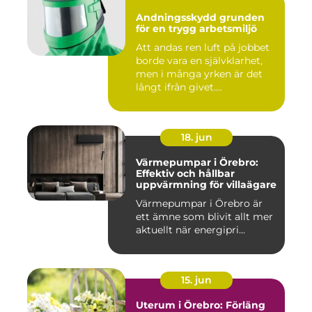
Andningsskydd grunden
för en trygg arbetsmiljö
Att andas ren luft på jobbet
borde vara en självklarhet,
men i många yrken är det
långt ifrån givet....
18. jun
Värmepumpar i Örebro:
Effektiv och hållbar
uppvärmning för villaägare
Värmepumpar i Örebro är
ett ämne som blivit allt mer
aktuellt när energipri...
15. jun
Uterum i Örebro: Förläng