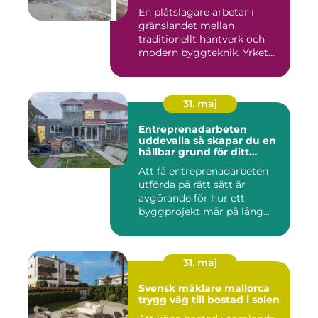
En plåtslagare arbetar i
gränslandet mellan
traditionellt hantverk och
modern byggteknik. Yrket
hand...
31. maj
Entreprenadarbeten
uddevalla så skapar du en
hållbar grund för ditt
projekt
Att få entreprenadarbeten
utförda på rätt sätt är
avgörande för hur ett
byggprojekt mår på lång
sikt...
31. maj
Svensk mäklare mallorca
trygg väg till bostad i solen