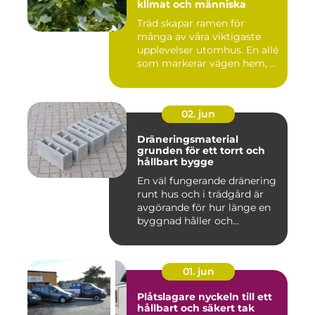
klimat och människa
Träd skapar ramen för
många av våra viktigaste
upplevelser utomhus. En allé
som markerar vägen hem, ...
02. jun
Dräneringsmaterial
grunden för ett torrt och
hållbart bygge
En väl fungerande dränering
runt hus och i trädgård är
avgörande för hur länge en
byggnad håller och...
01. jun
Plåtslagare nyckeln till ett
hållbart och säkert tak