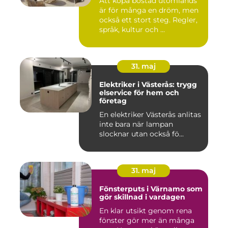
Att köpa bostad utomlands
är för många en dröm, men
också ett stort steg. Regler,
språk, kultur och ...
31. maj
Elektriker i Västerås: trygg
elservice för hem och
företag
En elektriker Västerås anlitas
inte bara när lampan
slocknar utan också fö...
31. maj
Fönsterputs i Värnamo som
gör skillnad i vardagen
En klar utsikt genom rena
fönster gör mer än många