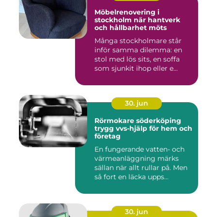
Möbelrenovering i
stockholm när hantverk
och hållbarhet möts
Många stockholmare står
inför samma dilemma: en
stol med lös sits, en soffa
som sjunkit ihop eller e...
30. jun
Rörmokare söderköping
trygg vvs-hjälp för hem och
företag
En fungerande vatten- och
värmeanläggning märks
sällan när allt rullar på. Men
så fort en läcka upps...
30. jun