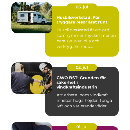
06. jul
Husbilsverkstad: För
tryggare resor året runt
Husbilsverkstad är ett ord
som rymmer mycket mer än
bara skruvar, olja och
verktyg. En mod...
02. jul
GWO BST: Grunden för
säkerhet i
vindkraftsindustrin
Att arbeta inom vindkraft
innebär höga höjder, tunga
lyft och varierande väder. ...
01. jul