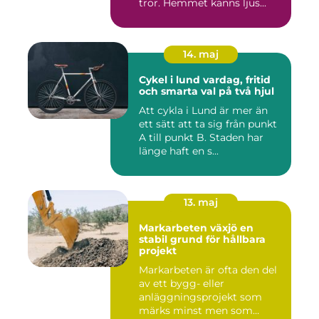
tror. Hemmet känns ljus...
14. maj
Cykel i lund vardag, fritid
och smarta val på två hjul
Att cykla i Lund är mer än
ett sätt att ta sig från punkt
A till punkt B. Staden har
länge haft en s...
13. maj
Markarbeten växjö en
stabil grund för hållbara
projekt
Markarbeten är ofta den del
av ett bygg- eller
anläggningsprojekt som
märks minst men som