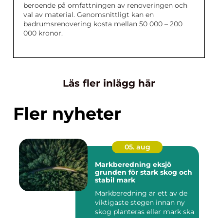
beroende på omfattningen av renoveringen och
val av material. Genomsnittligt kan en
badrumsrenovering kosta mellan 50 000 – 200
000 kronor.
Läs fler inlägg här
Fler nyheter
05. aug
Markberedning eksjö
grunden för stark skog och
stabil mark
Markberedning är ett av de
viktigaste stegen innan ny
skog planteras eller mark ska