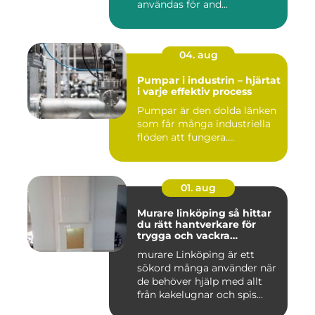
användas för and...
04. aug
Pumpar i industrin – hjärtat
i varje effektiv process
Pumpar är den dolda länken
som får många industriella
flöden att fungera....
01. aug
Murare linköping så hittar
du rätt hantverkare för
trygga och vackra
mureriarbeten
murare Linköping är ett
sökord många använder när
de behöver hjälp med allt
från kakelugnar och spis...