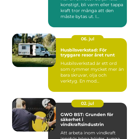
konstigt, bli varm eller tappa
kraft tror många att den
måste bytas ut. I...
06. jul
Husbilsverkstad: För
tryggare resor året runt
Husbilsverkstad är ett ord
som rymmer mycket mer än
bara skruvar, olja och
verktyg. En mod...
02. jul
GWO BST: Grunden för
säkerhet i
vindkraftsindustrin
Att arbeta inom vindkraft
innebär höga höjder, tunga