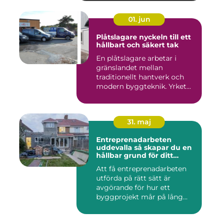
01. jun
Plåtslagare nyckeln till ett
hållbart och säkert tak
En plåtslagare arbetar i
gränslandet mellan
traditionellt hantverk och
modern byggteknik. Yrket
hand...
31. maj
Entreprenadarbeten
uddevalla så skapar du en
hållbar grund för ditt
projekt
Att få entreprenadarbeten
utförda på rätt sätt är
avgörande för hur ett
byggprojekt mår på lång
sikt...