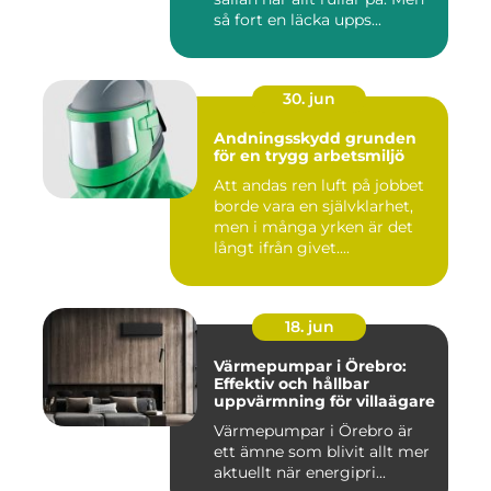
så fort en läcka upps...
30. jun
Andningsskydd grunden
för en trygg arbetsmiljö
Att andas ren luft på jobbet
borde vara en självklarhet,
men i många yrken är det
långt ifrån givet....
18. jun
Värmepumpar i Örebro:
Effektiv och hållbar
uppvärmning för villaägare
Värmepumpar i Örebro är
ett ämne som blivit allt mer
aktuellt när energipri...