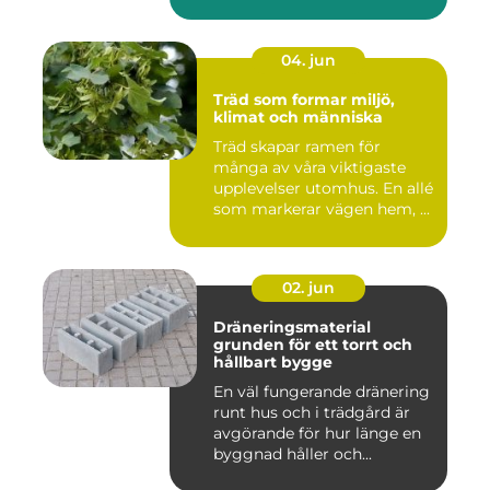
04. jun
Träd som formar miljö,
klimat och människa
Träd skapar ramen för
många av våra viktigaste
upplevelser utomhus. En allé
som markerar vägen hem, ...
02. jun
Dräneringsmaterial
grunden för ett torrt och
hållbart bygge
En väl fungerande dränering
runt hus och i trädgård är
avgörande för hur länge en
byggnad håller och...