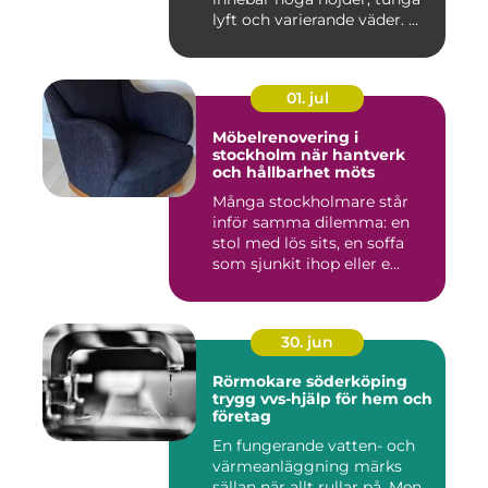
lyft och varierande väder. ...
01. jul
Möbelrenovering i
stockholm när hantverk
och hållbarhet möts
Många stockholmare står
inför samma dilemma: en
stol med lös sits, en soffa
som sjunkit ihop eller e...
30. jun
Rörmokare söderköping
trygg vvs-hjälp för hem och
företag
En fungerande vatten- och
värmeanläggning märks
sällan när allt rullar på. Men