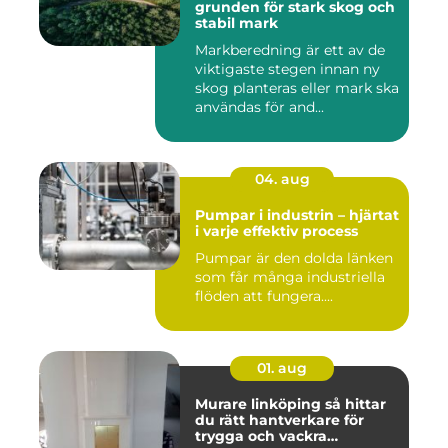
grunden för stark skog och
stabil mark
Markberedning är ett av de
viktigaste stegen innan ny
skog planteras eller mark ska
användas för and...
04. aug
Pumpar i industrin – hjärtat
i varje effektiv process
Pumpar är den dolda länken
som får många industriella
flöden att fungera....
01. aug
Murare linköping så hittar
du rätt hantverkare för
trygga och vackra