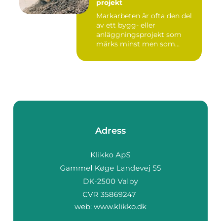
projekt
Markarbeten är ofta den del
av ett bygg- eller
anläggningsprojekt som
märks minst men som
betyder m...
Adress
web:
www.klikko.dk