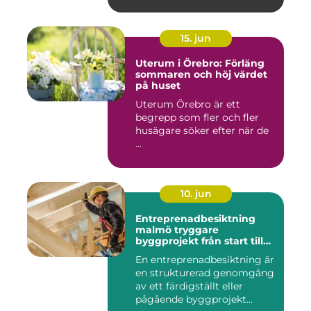
15. jun
Uterum i Örebro: Förläng
sommaren och höj värdet
på huset
Uterum Örebro är ett
begrepp som fler och fler
husägare söker efter när de
...
10. jun
Entreprenadbesiktning
malmö tryggare
byggprojekt från start till
mål
En entreprenadbesiktning är
en strukturerad genomgång
av ett färdigställt eller
pågående byggprojekt...