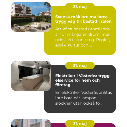
31. maj
Svensk mäklare mallorca
trygg väg till bostad i solen
Att köpa bostad utomlands
är för många en dröm, men
också ett stort steg. Regler,
språk, kultur och ...
31. maj
Elektriker i Västerås: trygg
elservice för hem och
företag
En elektriker Västerås anlitas
inte bara när lampan
slocknar utan också fö...
31. maj