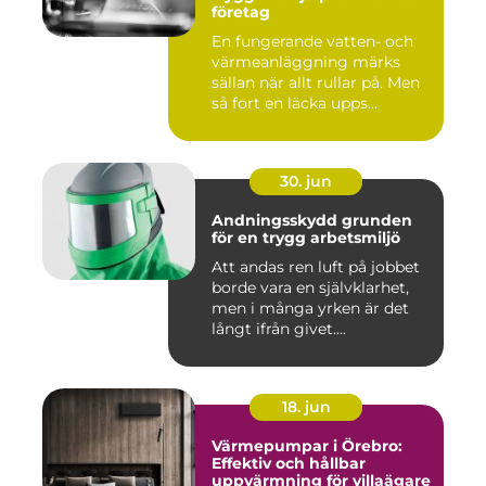
företag
En fungerande vatten- och
värmeanläggning märks
sällan när allt rullar på. Men
så fort en läcka upps...
30. jun
Andningsskydd grunden
för en trygg arbetsmiljö
Att andas ren luft på jobbet
borde vara en självklarhet,
men i många yrken är det
långt ifrån givet....
18. jun
Värmepumpar i Örebro:
Effektiv och hållbar
uppvärmning för villaägare