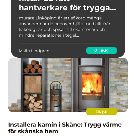
hantverkare för trygga
och vackra
murare Linköping är ett sökord många
använder när de behöver hjälp med allt från
mureriarbeten
kakelugnar och spisar till skorstenar och
mindre reparationer i tegel...
01. aug
Malin Lindgren
13. jul
Installera kamin i Skåne: Trygg värme
för skånska hem