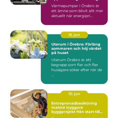
Värmepumpar i Örebro är
ett ämne som blivit allt mer
aktuellt när energipri...
15. jun
Uterum i Örebro: Förläng
sommaren och höj värdet
på huset
Uterum Örebro är ett
begrepp som fler och fler
husägare söker efter när de
...
10. jun
Entreprenadbesiktning
malmö tryggare
byggprojekt från start till
mål