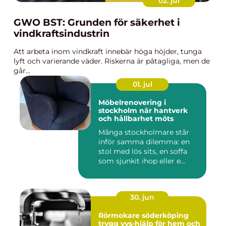
02. jul
GWO BST: Grunden för säkerhet i
vindkraftsindustrin
Att arbeta inom vindkraft innebär höga höjder, tunga
lyft och varierande väder. Riskerna är påtagliga, men de
går...
01. jul
Möbelrenovering i
stockholm när hantverk
och hållbarhet möts
Många stockholmare står
inför samma dilemma: en
stol med lös sits, en soffa
som sjunkit ihop eller e...
30. jun
Rörmokare söderköping
trygg vvs-hjälp för hem och