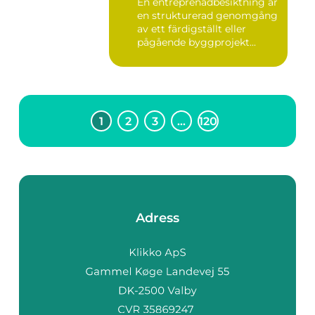
En entreprenadbesiktning är
en strukturerad genomgång
av ett färdigställt eller
pågående byggprojekt...
1
2
3
…
120
Adress