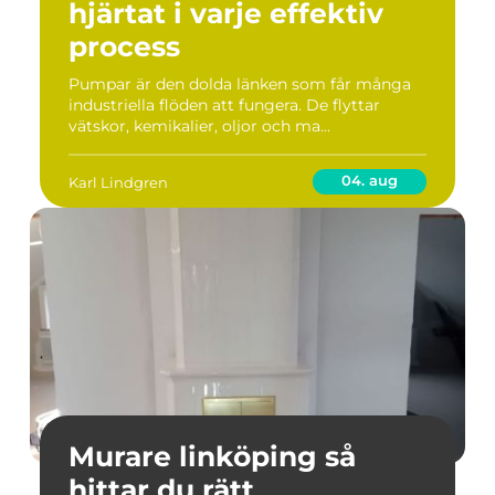
hjärtat i varje effektiv
process
Pumpar är den dolda länken som får många
industriella flöden att fungera. De flyttar
vätskor, kemikalier, oljor och ma...
04. aug
Karl Lindgren
Murare linköping så
hittar du rätt