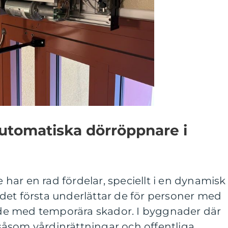
utomatiska dörröppnare i
ar en rad fördelar, speciellt i en dynamisk
det första underlättar de för personer med
r de med temporära skador. I byggnader där
, såsom vårdinrättningar och offentliga