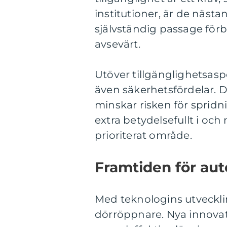
institutioner, är de näst
självständig passage förb
avsevärt.
Utöver tillgänglighetsas
även säkerhetsfördelar. 
minskar risken för spridni
extra betydelsefullt i oc
prioriterat område.
Framtiden för au
Med teknologins utvecklin
dörröppnare. Nya innovat