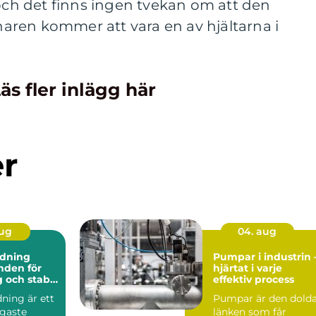
h det finns ingen tvekan om att den
ren kommer att vara en av hjältarna i
äs fler inlägg här
er
aug
04. aug
dning
Pumpar i industrin 
hjärtat i varje
 och stabil
effektiv process
ning är ett
Pumpar är den dold
igaste
länken som får