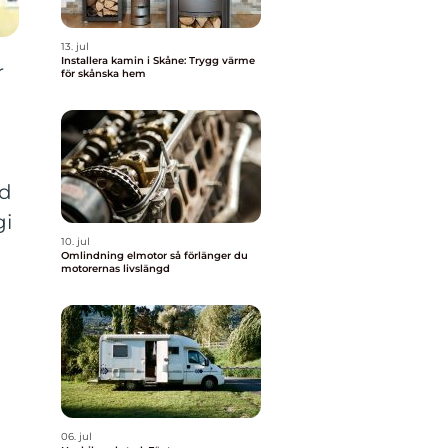
13. jul
Installera kamin i Skåne: Trygg värme
r
för skånska hem
ad
gi
10. jul
Omlindning elmotor så förlänger du
motorernas livslängd
06. jul