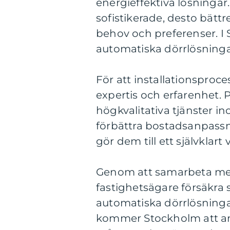
energieffektiva lösningar.
sofistikerade, desto bätt
behov och preferenser. I
automatiska dörrlösningar
För att installationsproce
expertis och erfarenhet. 
högkvalitativa tjänster 
förbättra bostadsanpassn
gör dem till ett självklar
Genom att samarbeta med
fastighetsägare försäkra s
automatiska dörrlösningar
kommer Stockholm att an