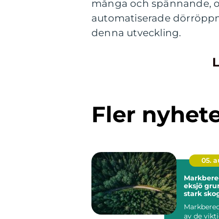
många och spännande, oc
automatiserade dörröppna
denna utveckling.
L
Fler nyhet
05. 
Markbere
eksjö grunden för
stark skog
mark
Markbered
av de vikt