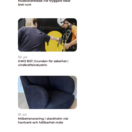
Husbilsverkstad: För tryggare resor
a
året runt
02. jul
GWO BST: Grunden för säkerhet i
vindkraftsindustrin
01. jul
Möbelrenovering i stockholm när
hantverk och hållbarhet möts