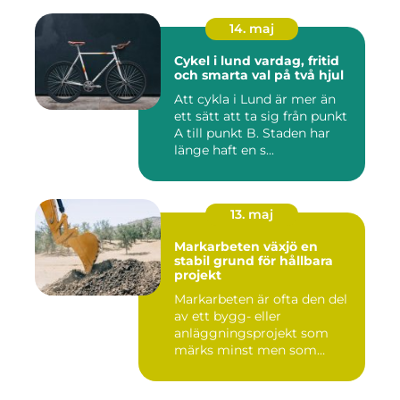
14. maj
Cykel i lund vardag, fritid
och smarta val på två hjul
Att cykla i Lund är mer än
ett sätt att ta sig från punkt
A till punkt B. Staden har
länge haft en s...
13. maj
Markarbeten växjö en
stabil grund för hållbara
projekt
Markarbeten är ofta den del
av ett bygg- eller
anläggningsprojekt som
märks minst men som
betyder m...