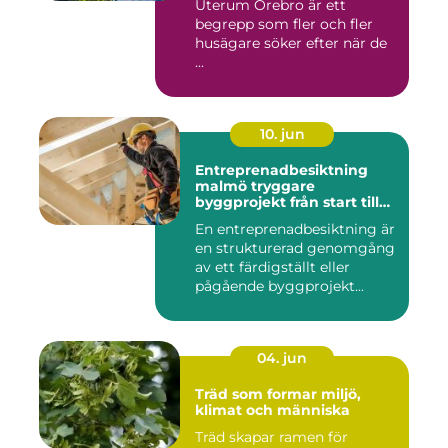
Uterum Örebro är ett
begrepp som fler och fler
husägare söker efter när de
...
10. jun
Entreprenadbesiktning
malmö tryggare
byggprojekt från start till
mål
En entreprenadbesiktning är
en strukturerad genomgång
av ett färdigställt eller
pågående byggprojekt...
04. jun
Träd som formar miljö,
klimat och människa
Träd skapar ramen för