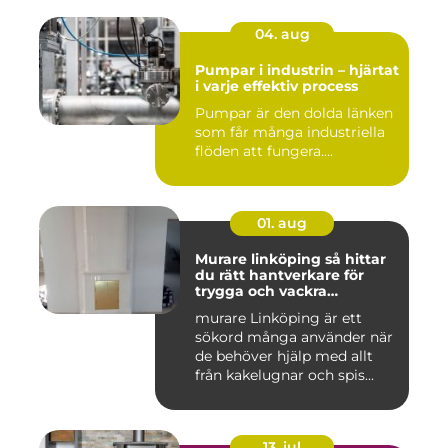
04. aug
Pumpar i industrin – hjärtat
i varje effektiv process
Pumpar är den dolda länken
som får många industriella
flöden att fungera....
01. aug
Murare linköping så hittar
du rätt hantverkare för
trygga och vackra
mureriarbeten
murare Linköping är ett
sökord många använder när
de behöver hjälp med allt
från kakelugnar och spis...
13. jul