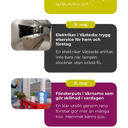
språk, kultur och ...
31. maj
Elektriker i Västerås: trygg
elservice för hem och
företag
En elektriker Västerås anlitas
inte bara när lampan
slocknar utan också fö...
31. maj
Fönsterputs i Värnamo som
gör skillnad i vardagen
En klar utsikt genom rena
fönster gör mer än många
tror. Hemmet känns ljus...