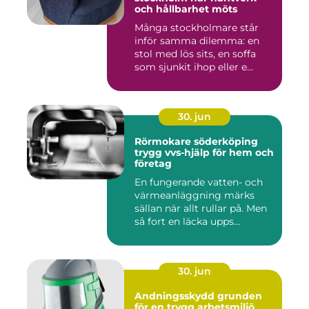
och hållbarhet möts
Många stockholmare står
inför samma dilemma: en
stol med lös sits, en soffa
som sjunkit ihop eller e...
30. jun
Rörmokare söderköping
trygg vvs-hjälp för hem och
företag
En fungerande vatten- och
värmeanläggning märks
sällan när allt rullar på. Men
så fort en läcka upps...
30. jun
Andningsskydd grunden
för en trygg arbetsmiljö