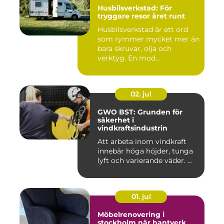
Husbilsverkstad: För
tryggare resor året runt
Husbilsverkstad är ett ord
som rymmer mycket mer än
bara skruvar, olja och
verktyg. En mod...
02. jul
GWO BST: Grunden för
säkerhet i
vindkraftsindustrin
Att arbeta inom vindkraft
innebär höga höjder, tunga
lyft och varierande väder. ...
01. jul
Möbelrenovering i
stockholm när hantverk