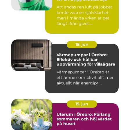
Att andas ren luft på jobbet
borde vara en självklarhet,
men i många yrken är det
långt ifrån givet....
18. jun
Värmepumpar i Örebro:
Effektiv och hållbar
uppvärmning för villaägare
Värmepumpar i Örebro är
ett ämne som blivit allt mer
aktuellt när energipri...
15. jun
Uterum i Örebro: Förläng
sommaren och höj värdet
på huset