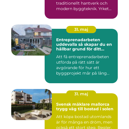
traditionellt hantverk och
modern byggteknik. Yrket
hand...
31. maj
Entreprenadarbeten
uddevalla så skapar du en
hållbar grund för ditt
projekt
Att få entreprenadarbeten
utförda på rätt sätt är
avgörande för hur ett
byggprojekt mår på lång
sikt...
31. maj
Svensk mäklare mallorca
trygg väg till bostad i solen
Att köpa bostad utomlands
är för många en dröm, men
också ett stort steg. Regler,