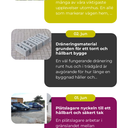
många av våra viktigaste
upplevelser utomhus. En allé
som markerar vägen hem, ...
02. jun
Dräneringsmaterial
grunden för ett torrt och
hållbart bygge
En väl fungerande dränering
runt hus och i trädgård är
avgörande för hur länge en
byggnad håller och...
01. jun
Plåtslagare nyckeln till ett
hållbart och säkert tak
En plåtslagare arbetar i
gränslandet mellan