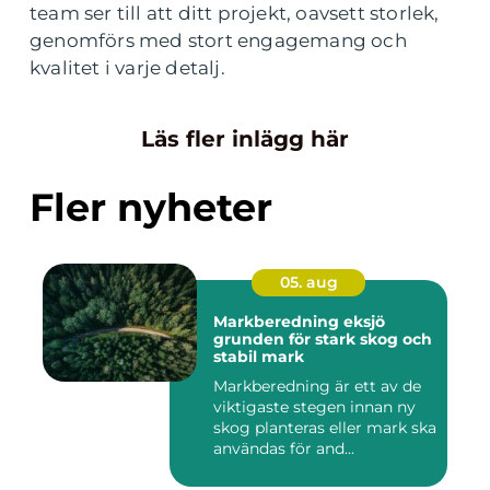
team ser till att ditt projekt, oavsett storlek,
genomförs med stort engagemang och
kvalitet i varje detalj.
Läs fler inlägg här
Fler nyheter
05. aug
Markberedning eksjö
grunden för stark skog och
stabil mark
Markberedning är ett av de
viktigaste stegen innan ny
skog planteras eller mark ska
användas för and...