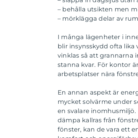
– släppa in dagsljus utan 
– behålla utsikten men m
– mörklägga delar av ru
I många lägenheter i inne
blir insynsskydd ofta lik
vinklas så att grannarna i
stanna kvar. För kontor 
arbetsplatser nära fönstr
En annan aspekt är energie
mycket solvärme under so
en svalare inomhusmiljö. 
dämpa kallras från fönstr
fönster, kan de vara ett