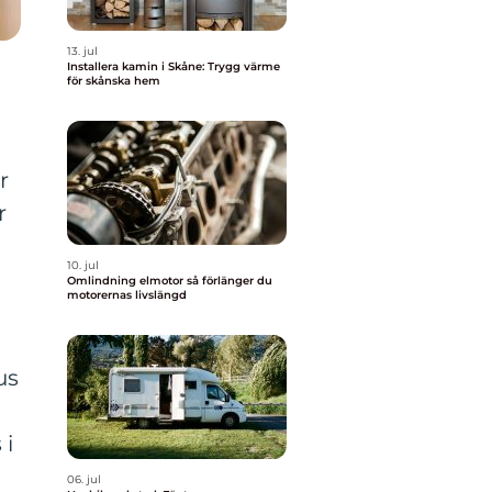
13. jul
Installera kamin i Skåne: Trygg värme
för skånska hem
r
r
10. jul
Omlindning elmotor så förlänger du
motorernas livslängd
us
 i
06. jul