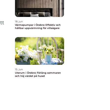
tt
18. jun
Värmepumpar i Örebro: Effektiv och
hållbar uppvärmning för villaägare
15. jun
Uterum i Örebro: Förläng sommaren
och höj värdet på huset