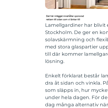
Lamellgardiner har blivit 
Stockholm. De ger en kom
solavskärmning och flexib
med stora glaspartier upp
till där kommer lamellgar
lösning.
Enkelt förklarat består la
dra åt sidan och vinkla. 
som släpps in, hur mycke
under hela dagen. För d
dag många alternativ när 