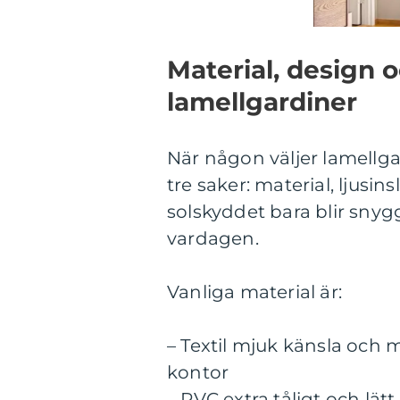
Material, design o
lamellgardiner
När någon väljer lamellg
tre saker: material, ljus
solskyddet bara blir snygg
vardagen.
Vanliga material är:
– Textil mjuk känsla och
kontor
– PVC extra tåligt och lätt 