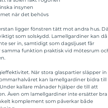
att få solen rakt i ögonen
inska insynen
mmet när det behövs
rstan ligger fönstren tätt mot andra hus. D
a viktigt som solskydd. Lamellgardiner kan då
nte ser in, samtidigt som dagsljuset får
är samma funktion praktisk vid mötesrum oc
en.
ffektivitet. När stora glaspartier släpper in
mmarhalvåret kan lamellgardiner bidra till
Under kallare månader hjälper de till att
en. Även om lamellgardiner inte ersätter bra
 enkelt komplement som påverkar både