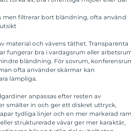
us men filtrerar bort bländning, ofta använd
utsikt
av material och vävens täthet. Transparenta
ar fungerar bra i vardagsrum eller arbetsru
 mindre bländning. För sovrum, konferensru
man ofta använder skärmar kan
ra lämpliga.
gardiner anpassas efter resten av
r smälter in och ger ett diskret uttryck,
par tydliga linjer och en mer markerad ra
eller strukturerade vävar ger mer karaktär,