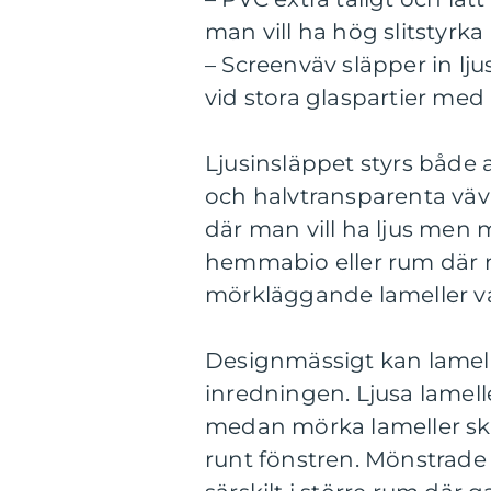
man vill ha hög slitstyrka
– Screenväv släpper in lj
vid stora glaspartier med 
Ljusinsläppet styrs både 
och halvtransparenta väv
där man vill ha ljus men
hemmabio eller rum där 
mörkläggande lameller va
Designmässigt kan lamell
inredningen. Ljusa lamelle
medan mörka lameller ska
runt fönstren. Mönstrade 