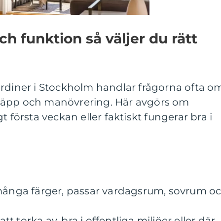
ch funktion så väljer du rätt
ardiner i Stockholm handlar frågorna ofta o
insläpp och manövrering. Här avgörs om
t första veckan eller faktiskt fungerar bra i
 många färger, passar vardagsrum, sovrum o
att torka av, bra i offentliga miljöer eller där