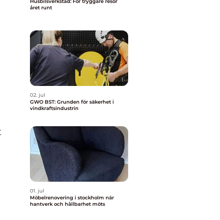
Husbilsverkstad: För tryggare resor
året runt
02. jul
GWO BST: Grunden för säkerhet i
vindkraftsindustrin
t
01. jul
Möbelrenovering i stockholm när
hantverk och hållbarhet möts