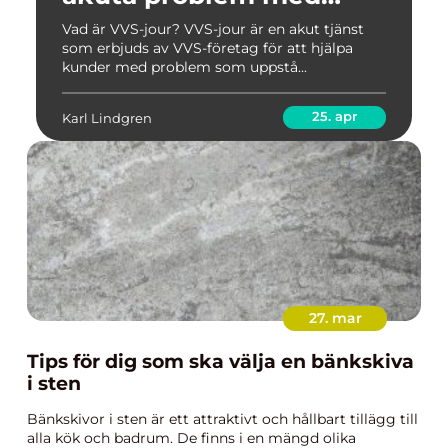
VVS-systemet hemma
Vad är VVS-jour? VVS-jour är en akut tjänst
som erbjuds av VVS-företag för att hjälpa
kunder med problem som uppstå...
25. apr
Karl Lindgren
27. mar
Tips för dig som ska välja en bänkskiva
i sten
Bänkskivor i sten är ett attraktivt och hållbart tillägg till
alla kök och badrum. De finns i en mängd olika