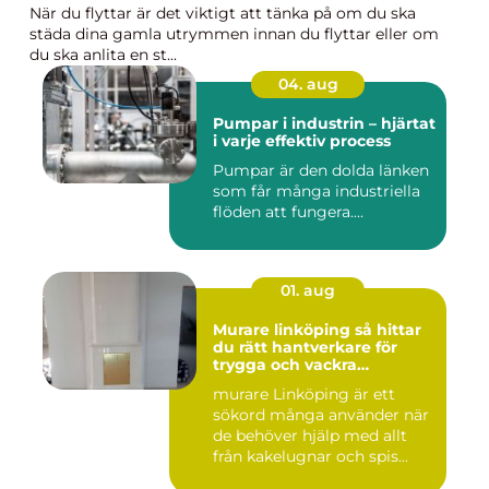
När du flyttar är det viktigt att tänka på om du ska
städa dina gamla utrymmen innan du flyttar eller om
du ska anlita en st...
04. aug
Pumpar i industrin – hjärtat
i varje effektiv process
Pumpar är den dolda länken
som får många industriella
flöden att fungera....
01. aug
Murare linköping så hittar
du rätt hantverkare för
trygga och vackra
mureriarbeten
murare Linköping är ett
sökord många använder när
de behöver hjälp med allt
från kakelugnar och spis...