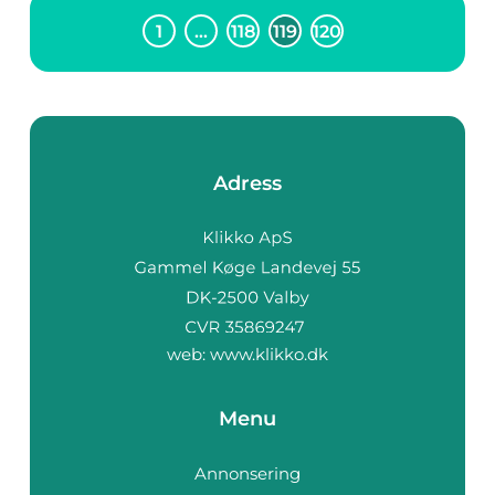
1
…
118
119
120
Adress
web:
www.klikko.dk
Menu
Annonsering