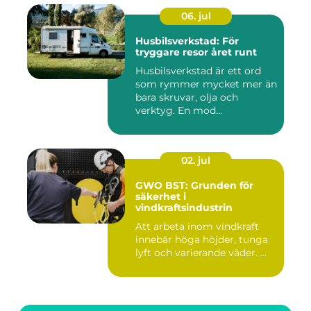
06. jul
Husbilsverkstad: För
tryggare resor året runt
Husbilsverkstad är ett ord
som rymmer mycket mer än
bara skruvar, olja och
verktyg. En mod...
02. jul
GWO BST: Grunden för
säkerhet i
vindkraftsindustrin
Att arbeta inom vindkraft
innebär höga höjder, tunga
lyft och varierande väder. ...