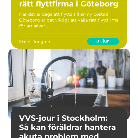
rätt flyttfirma i Göteborg
När det är dags att flytta till en ny bostad i
Göteborg är det viktigt att välja rätt flyttfirma
för att säker...
01. jun
Malin Lindgren
VVS-jour i Stockholm:
Så kan föräldrar hantera
akuta problem med