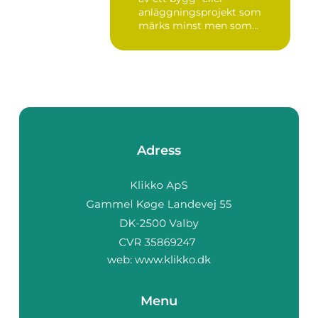
anläggningsprojekt som
märks minst men som
betyder m...
Adress
web:
www.klikko.dk
Menu