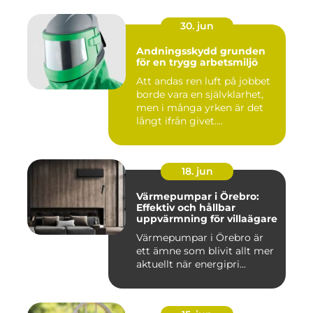
30. jun
Andningsskydd grunden
för en trygg arbetsmiljö
Att andas ren luft på jobbet
borde vara en självklarhet,
men i många yrken är det
långt ifrån givet....
18. jun
Värmepumpar i Örebro:
Effektiv och hållbar
uppvärmning för villaägare
Värmepumpar i Örebro är
ett ämne som blivit allt mer
aktuellt när energipri...