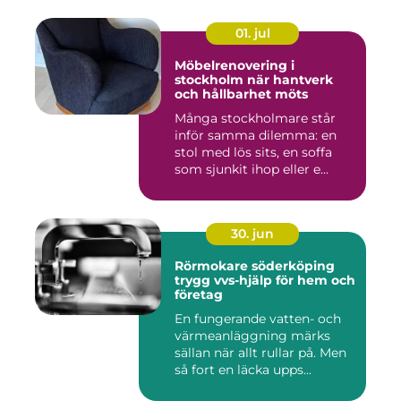
01. jul
Möbelrenovering i
stockholm när hantverk
och hållbarhet möts
Många stockholmare står
inför samma dilemma: en
stol med lös sits, en soffa
som sjunkit ihop eller e...
30. jun
Rörmokare söderköping
trygg vvs-hjälp för hem och
företag
En fungerande vatten- och
värmeanläggning märks
sällan när allt rullar på. Men
så fort en läcka upps...