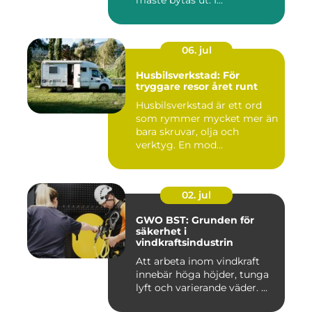
06. jul
Husbilsverkstad: För
tryggare resor året runt
Husbilsverkstad är ett ord
som rymmer mycket mer än
bara skruvar, olja och
verktyg. En mod...
02. jul
GWO BST: Grunden för
säkerhet i
vindkraftsindustrin
Att arbeta inom vindkraft
innebär höga höjder, tunga
lyft och varierande väder. ...