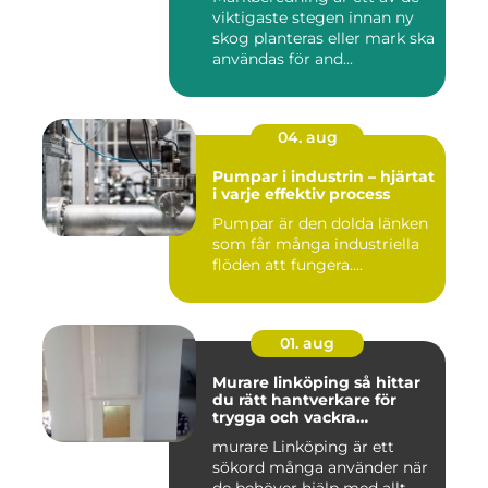
viktigaste stegen innan ny
skog planteras eller mark ska
användas för and...
04. aug
Pumpar i industrin – hjärtat
i varje effektiv process
Pumpar är den dolda länken
som får många industriella
flöden att fungera....
01. aug
Murare linköping så hittar
du rätt hantverkare för
trygga och vackra
mureriarbeten
murare Linköping är ett
sökord många använder när
de behöver hjälp med allt