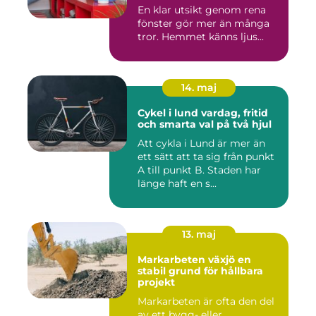
En klar utsikt genom rena
fönster gör mer än många
tror. Hemmet känns ljus...
14. maj
Cykel i lund vardag, fritid
och smarta val på två hjul
Att cykla i Lund är mer än
ett sätt att ta sig från punkt
A till punkt B. Staden har
länge haft en s...
13. maj
Markarbeten växjö en
stabil grund för hållbara
projekt
Markarbeten är ofta den del
av ett bygg- eller