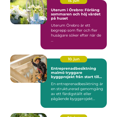
15. jun
Uterum i Örebro: Förläng
sommaren och höj värdet
på huset
Uterum Örebro är ett
begrepp som fler och fler
husägare söker efter när de
...
10. jun
Entreprenadbesiktning
malmö tryggare
byggprojekt från start till
mål
En entreprenadbesiktning är
en strukturerad genomgång
av ett färdigställt eller
pågående byggprojekt...