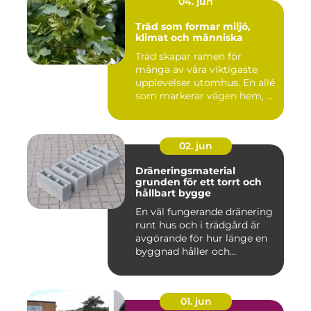
04. jun
Träd som formar miljö,
klimat och människa
Träd skapar ramen för
många av våra viktigaste
upplevelser utomhus. En allé
som markerar vägen hem, ...
02. jun
Dräneringsmaterial
grunden för ett torrt och
hållbart bygge
En väl fungerande dränering
runt hus och i trädgård är
avgörande för hur länge en
byggnad håller och...
01. jun