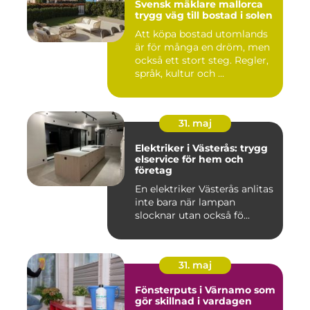
Svensk mäklare mallorca
trygg väg till bostad i solen
Att köpa bostad utomlands
är för många en dröm, men
också ett stort steg. Regler,
språk, kultur och ...
31. maj
Elektriker i Västerås: trygg
elservice för hem och
företag
En elektriker Västerås anlitas
inte bara när lampan
slocknar utan också fö...
31. maj
Fönsterputs i Värnamo som
gör skillnad i vardagen