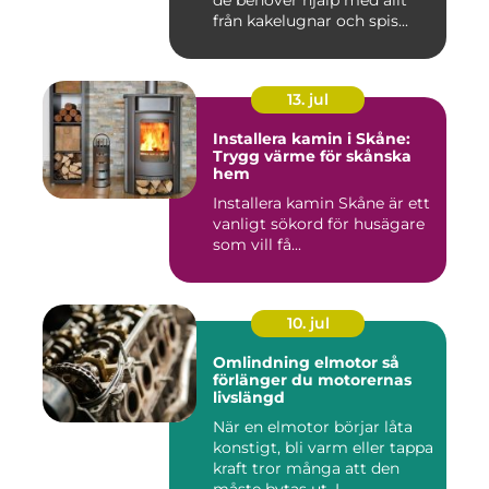
från kakelugnar och spis...
13. jul
Installera kamin i Skåne:
Trygg värme för skånska
hem
Installera kamin Skåne är ett
vanligt sökord för husägare
som vill få...
10. jul
Omlindning elmotor så
förlänger du motorernas
livslängd
När en elmotor börjar låta
konstigt, bli varm eller tappa
kraft tror många att den
måste bytas ut. I...