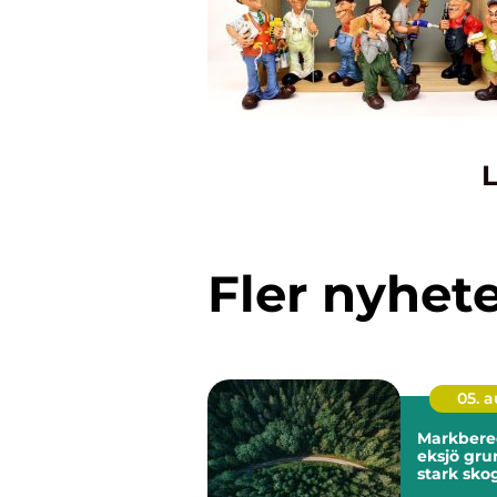
L
Fler nyhet
05. 
Markbere
eksjö grunden för
stark skog
mark