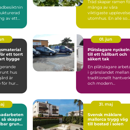
Träd skapar ramen fö
adbesiktnin
många av våra
rukturerad
viktigaste upplevels
g av ett
utomhus. En allé so
t eller
markerar vägen hem
...
t...
jun
01. jun
smaterial
Plåtslagare nyckeln
r ett torrt
till ett hållbart och
art bygge
säkert tak
ngerande
En plåtslagare arbet
 runt hus
i gränslandet mellan
gård är
traditionellt hantver
 för hur
och modern
byggnad
byggteknik. Yrket
.
hand...
maj
31. maj
nadarbeten
Svensk mäklare
ar
mallorca trygg väg
lbar grund
till bostad i solen
rojekt