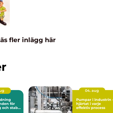
äs fler inlägg här
er
aug
04. aug
dning
Pumpar i industrin 
hjärtat i varje
 och stabil
effektiv process