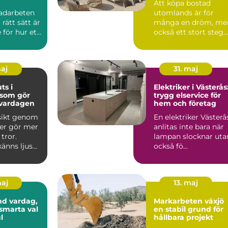
Att köpa bostad
adarbeten
utomlands är för
 rätt sätt är
många en dröm, me
för hur ett
också ett stort steg.
kt mår på
Regler, språk, kultur
och ...
maj
31. maj
ts i
Elektriker i Västerås
som gör
trygg elservice för
i vardagen
hem och företag
tsikt genom
En elektriker Västerå
ter gör mer
anlitas inte bara när
tror.
lampan slocknar uta
nns ljus...
också fö...
maj
13. maj
dag,
Markarbeten växjö
 smarta val
en stabil grund för
l
hållbara projekt