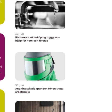
tt
30. jun
Rörmokare söderköping trygg vvs-
hjälp för hem och företag
e
d
30. jun
Andningsskydd grunden för en trygg
arbetsmiljö