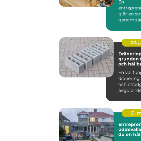
En
entrepren
g är en st
genomgån
färdigställ
pågående
byggprojek
02. 
Dränering
grunden fö
och hållb
En väl fu
dränering
och i träd
avgörande
länge en 
håller och..
31. 
Entrepre
uddevalla så skap
du en hål
för ditt p