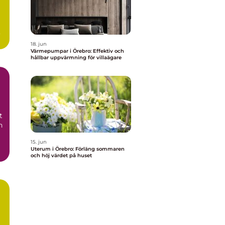
18. jun
Värmepumpar i Örebro: Effektiv och
hållbar uppvärmning för villaägare
t
h
15. jun
Uterum i Örebro: Förläng sommaren
och höj värdet på huset