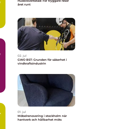
Husbilsverkstad: För tryggare resor
a
året runt
e
02. jul
GWO BST: Grunden för säkerhet i
vindkraftsindustrin
01. jul
r
Möbelrenovering i stockholm när
hantverk och hållbarhet möts