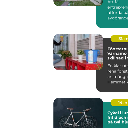
Att få
entrepren
utförda på
avgörande 
byggproje
lång sikt...
31. 
Fönsterpu
Värnamo 
skillnad 
En klar u
rena föns
än många 
Hemmet kä
14. 
Cykel i lund var
fritid och
på två hju