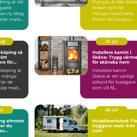
ning är ett
Pumpar är den dold
igaste
länken som får
nan ny skog
många industriella
eller mark
flöden att fungera....
das för
aug
13. jul
köping så
Installera kamin i
rätt
Skåne: Trygg värm
re för
för skånska hem
h vackra
nköping är
Installera kamin
beten
d många
Skåne är ett vanligt
när de
sökord för husägare
jälp med
som vill få...
kakelugnar
ul
06. jul
ng elmotor
Husbilsverkstad: Fö
ger du
tryggare resor året
as
runt