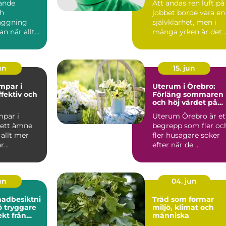
ande
Att andas ren luft på
ch
jobbet borde vara en
äggning
självklarhet, men i
an när allt
många yrken är det
Men så fort
långt ifrån givet....
ps...
jun
15. jun
par i
Uterum i Örebro:
ffektiv och
Förläng sommaren
och höj värdet på
ing för
huset
par i
Uterum Örebro är et
 ett ämne
begrepp som fler oc
 allt mer
fler husägare söker
är
efter när de ...
.
jun
04. jun
nadbesiktni
Träd som formar
re
miljö, klimat och
kt från
människa
mål