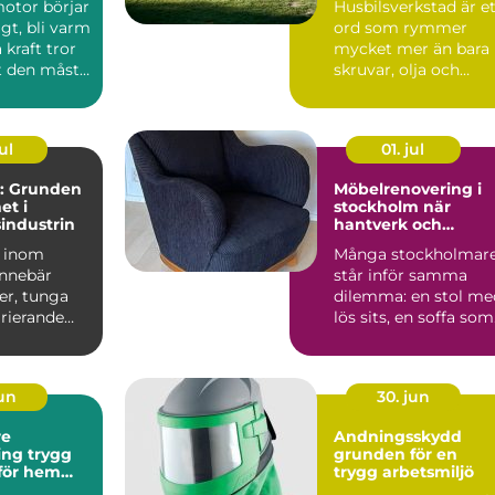
motor börjar
Husbilsverkstad är e
igt, bli varm
ord som rymmer
 kraft tror
mycket mer än bara
 den måste
skruvar, olja och
.
verktyg. En mod...
ul
01. jul
: Grunden
Möbelrenovering i
et i
stockholm när
sindustrin
hantverk och
hållbarhet möts
a inom
Många stockholmar
innebär
står inför samma
er, tunga
dilemma: en stol me
arierande
lös sits, en soffa som
sjunkit ihop eller e...
jun
30. jun
re
Andningsskydd
trygg
grunden för en
 för hem
trygg arbetsmiljö
ag