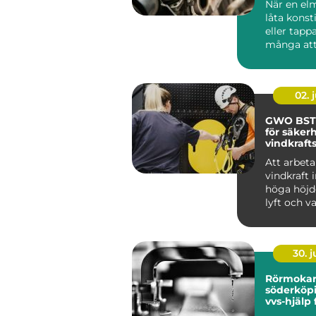
När en el
låta konst
eller tappa
många att
bytas ut. I..
02. j
GWO BST
för säkerh
vindkraft
Att arbet
vindkraft 
höga höjd
lyft och v
väder. ...
30. 
Rörmoka
söderköping 
vvs-hjälp
och föret