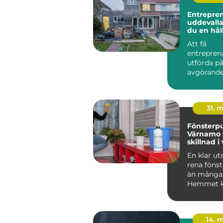
Entrepre
uddevalla så skap
du en hål
för ditt p
Att få
entrepren
utförda på
avgörande 
byggproje
lång sikt...
31. 
Fönsterpu
Värnamo 
skillnad 
En klar u
rena föns
än många 
Hemmet kä
14. 