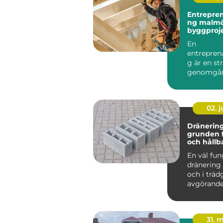
Entrepre
ng malmö trygga
byggproje
start till 
En
entrepren
g är en st
genomgån
färdigställ
pågående
byggprojek
02. 
Dränering
grunden fö
och hållb
En väl fu
dränering
och i träd
avgörande
länge en 
håller och..
31. 