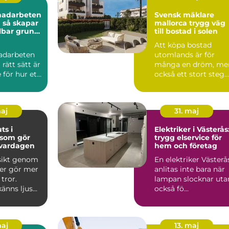
nadarbeten
Svensk mäklare
ar
mallorca trygg väg
lbar grund
till bostad i solen
rojekt
Att köpa bostad
adarbeten
utomlands är för
 rätt sätt är
många en dröm, me
för hur ett
också ett stort steg.
kt mår på
Regler, språk, kultur
och ...
maj
31. maj
ts i
Elektriker i Västerås
som gör
trygg elservice för
i vardagen
hem och företag
tsikt genom
En elektriker Västerå
ter gör mer
anlitas inte bara när
tror.
lampan slocknar uta
nns ljus...
också fö...
maj
13. maj