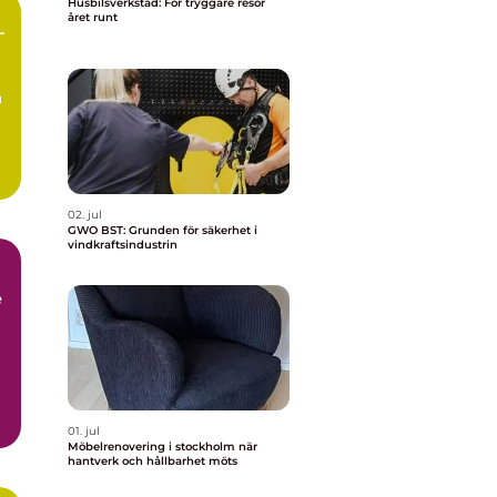
Husbilsverkstad: För tryggare resor
året runt
–
a
02. jul
GWO BST: Grunden för säkerhet i
vindkraftsindustrin
e
01. jul
Möbelrenovering i stockholm när
hantverk och hållbarhet möts