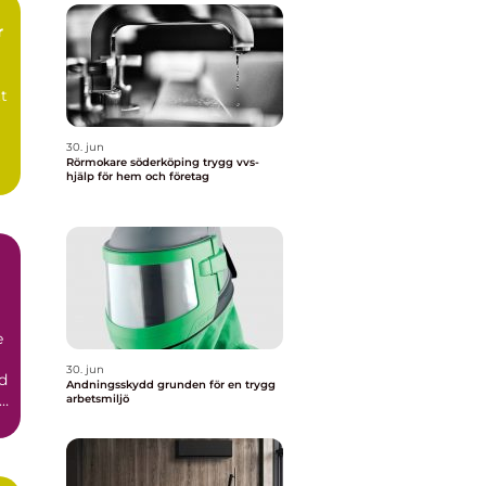
r
tt
30. jun
Rörmokare söderköping trygg vvs-
hjälp för hem och företag
e
30. jun
d
Andningsskydd grunden för en trygg
arbetsmiljö