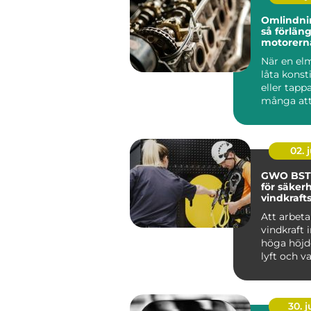
Omlindni
så förlän
motorern
livslängd
När en el
låta konst
eller tappa
många att
bytas ut. I..
02. j
GWO BST
för säkerh
vindkraft
Att arbet
vindkraft 
höga höjd
lyft och v
väder. ...
30. 