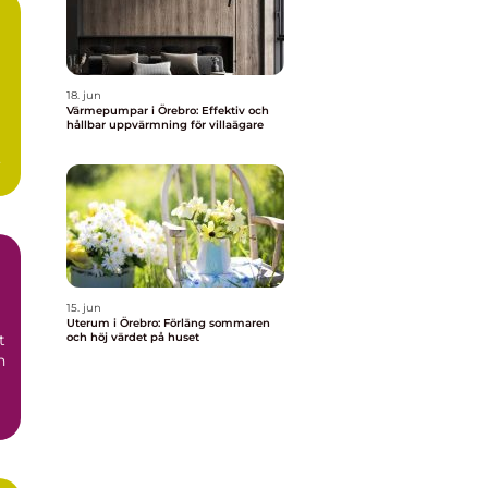
18. jun
Värmepumpar i Örebro: Effektiv och
hållbar uppvärmning för villaägare
15. jun
Uterum i Örebro: Förläng sommaren
t
och höj värdet på huset
h