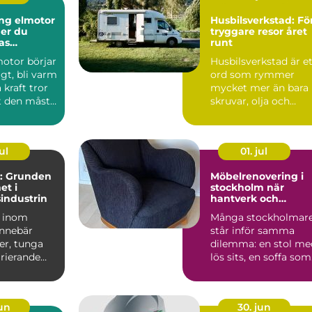
ng elmotor
Husbilsverkstad: Fö
ger du
tryggare resor året
as
runt
motor börjar
Husbilsverkstad är e
igt, bli varm
ord som rymmer
 kraft tror
mycket mer än bara
 den måste
skruvar, olja och
.
verktyg. En mod...
ul
01. jul
: Grunden
Möbelrenovering i
et i
stockholm när
sindustrin
hantverk och
hållbarhet möts
a inom
Många stockholmar
innebär
står inför samma
er, tunga
dilemma: en stol me
arierande
lös sits, en soffa som
sjunkit ihop eller e...
jun
30. jun