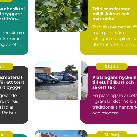
nadbesiktni
Träd som formar
re
miljö, klimat och
kt från
människa
mål
Träd skapar ramen fö
adbesiktnin
många av våra
rukturerad
viktigaste upplevels
g av ett
utomhus. En allé so
t eller
markerar vägen hem
...
t...
jun
01. jun
smaterial
Plåtslagare nyckeln
r ett torrt
till ett hållbart och
art bygge
säkert tak
ngerande
En plåtslagare arbet
 runt hus
i gränslandet mellan
gård är
traditionellt hantver
 för hur
och modern
byggnad
byggteknik. Yrket
.
hand...
maj
31. maj