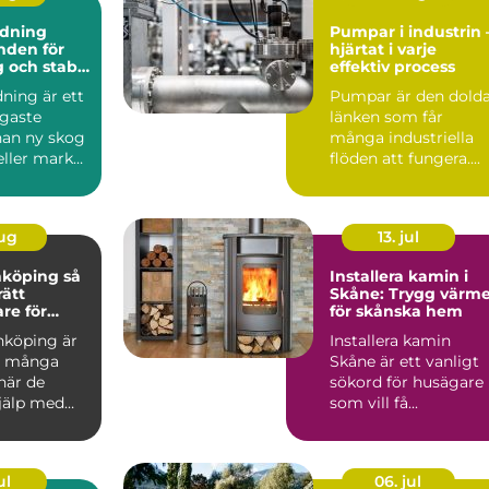
dning
Pumpar i industrin 
hjärtat i varje
 och stabil
effektiv process
ning är ett
Pumpar är den dold
igaste
länken som får
nan ny skog
många industriella
eller mark
flöden att fungera....
das för
aug
13. jul
köping så
Installera kamin i
rätt
Skåne: Trygg värm
re för
för skånska hem
h vackra
nköping är
Installera kamin
beten
d många
Skåne är ett vanligt
när de
sökord för husägare
jälp med
som vill få...
kakelugnar
ul
06. jul