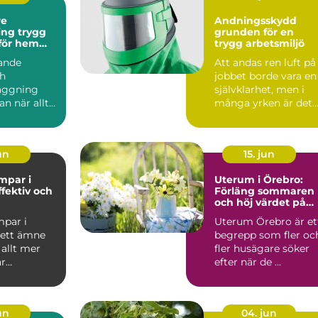
re
Andningsskydd
trygg
grunden för en
 för hem
trygg arbetsmiljö
ag
ande
Att andas ren luft på
ch
jobbet borde vara en
äggning
självklarhet, men i
an när allt
många yrken är det
Men så fort
långt ifrån givet....
ps...
jun
15. jun
par i
Uterum i Örebro:
ffektiv och
Förläng sommaren
och höj värdet på
ing för
huset
par i
Uterum Örebro är et
 ett ämne
begrepp som fler oc
 allt mer
fler husägare söker
är
efter när de ...
.
jun
04. jun