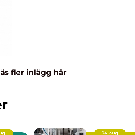
äs fler inlägg här
er
aug
04. aug