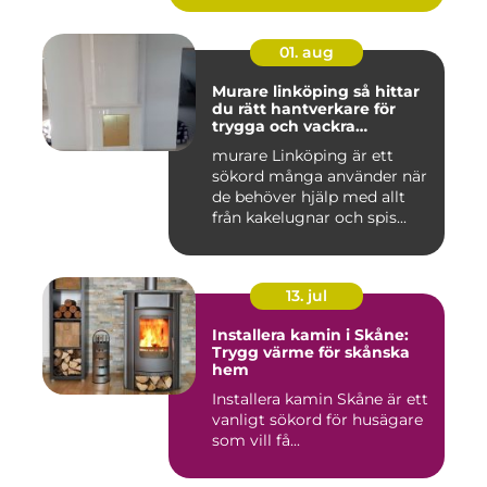
01. aug
Murare linköping så hittar
du rätt hantverkare för
trygga och vackra
mureriarbeten
murare Linköping är ett
sökord många använder när
de behöver hjälp med allt
från kakelugnar och spis...
13. jul
Installera kamin i Skåne:
Trygg värme för skånska
hem
Installera kamin Skåne är ett
vanligt sökord för husägare
som vill få...