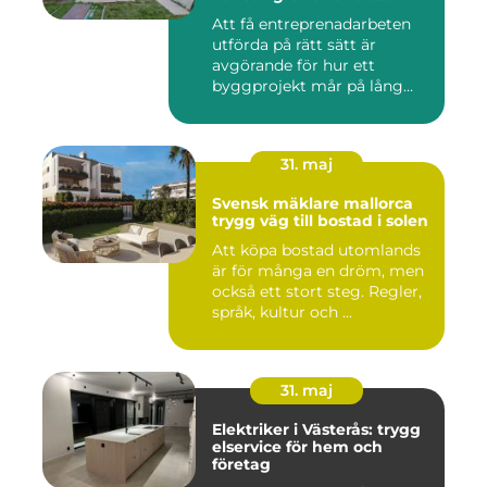
projekt
Att få entreprenadarbeten
utförda på rätt sätt är
avgörande för hur ett
byggprojekt mår på lång
sikt...
31. maj
Svensk mäklare mallorca
trygg väg till bostad i solen
Att köpa bostad utomlands
är för många en dröm, men
också ett stort steg. Regler,
språk, kultur och ...
31. maj
Elektriker i Västerås: trygg
elservice för hem och
företag