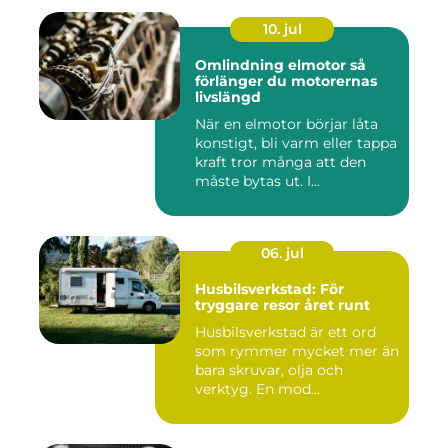
10. jul
Omlindning elmotor så
förlänger du motorernas
livslängd
När en elmotor börjar låta
konstigt, bli varm eller tappa
kraft tror många att den
måste bytas ut. I...
06. jul
Husbilsverkstad: För
tryggare resor året runt
Husbilsverkstad är ett ord
som rymmer mycket mer än
bara skruvar, olja och
verktyg. En mod...