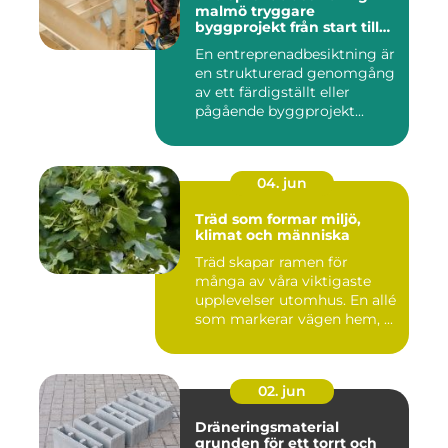
malmö tryggare
byggprojekt från start till
mål
En entreprenadbesiktning är
en strukturerad genomgång
av ett färdigställt eller
pågående byggprojekt...
04. jun
Träd som formar miljö,
klimat och människa
Träd skapar ramen för
många av våra viktigaste
upplevelser utomhus. En allé
som markerar vägen hem, ...
02. jun
Dräneringsmaterial
grunden för ett torrt och