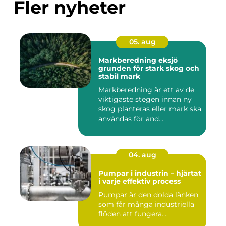
Fler nyheter
05. aug
Markberedning eksjö
grunden för stark skog och
stabil mark
Markberedning är ett av de
viktigaste stegen innan ny
skog planteras eller mark ska
användas för and...
04. aug
Pumpar i industrin – hjärtat
i varje effektiv process
Pumpar är den dolda länken
som får många industriella
flöden att fungera....