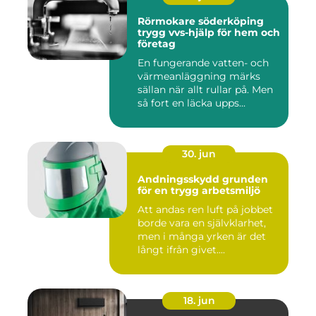
Rörmokare söderköping
trygg vvs-hjälp för hem och
företag
En fungerande vatten- och
värmeanläggning märks
sällan när allt rullar på. Men
så fort en läcka upps...
30. jun
Andningsskydd grunden
för en trygg arbetsmiljö
Att andas ren luft på jobbet
borde vara en självklarhet,
men i många yrken är det
långt ifrån givet....
18. jun