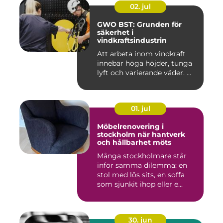
02. jul
GWO BST: Grunden för
säkerhet i
vindkraftsindustrin
Att arbeta inom vindkraft
innebär höga höjder, tunga
lyft och varierande väder. ...
01. jul
Möbelrenovering i
stockholm när hantverk
och hållbarhet möts
Många stockholmare står
inför samma dilemma: en
stol med lös sits, en soffa
som sjunkit ihop eller e...
30. jun