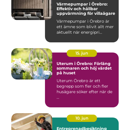
Värmepumpar i Örebro:
Effektiv och hållbar
uppvärmning för villaägare
Värmepumpar i Örebro är
ett ämne som blivit allt mer
aktuellt när energipri...
15. jun
Uterum i Örebro: Förläng
sommaren och höj värdet
på huset
Uterum Örebro är ett
begrepp som fler och fler
husägare söker efter när de
...
10. jun
Entreprenadbesiktning