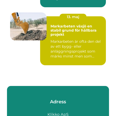
13. maj
Markarbeten växjö en
stabil grund för hållbara
projekt
Markarbeten är ofta den del
av ett bygg- eller
anläggningsprojekt som
märks minst men som
betyder m...
Adress