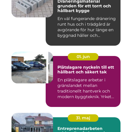
Dräneringsmaterial
grunden för ett torrt och
hållbart bygge
En väl fungerande dränering
runt hus och i trädgård är
avgörande för hur länge en
byggnad håller och...
01. jun
Plåtslagare nyckeln till ett
hållbart och säkert tak
En plåtslagare arbetar i
gränslandet mellan
traditionellt hantverk och
modern byggteknik. Yrket
hand...
31. maj
Entreprenadarbeten