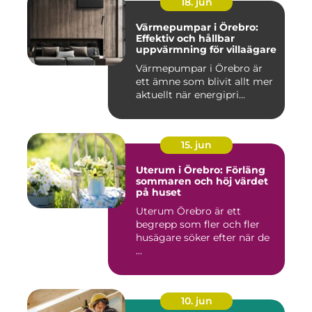
18. jun
Värmepumpar i Örebro:
Effektiv och hållbar
uppvärmning för villaägare
Värmepumpar i Örebro är
ett ämne som blivit allt mer
aktuellt när energipri...
15. jun
Uterum i Örebro: Förläng
sommaren och höj värdet
på huset
Uterum Örebro är ett
begrepp som fler och fler
husägare söker efter när de
...
10. jun