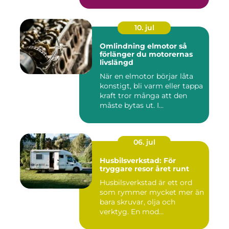
10. jul
Omlindning elmotor så
förlänger du motorernas
livslängd
När en elmotor börjar låta
konstigt, bli varm eller tappa
kraft tror många att den
måste bytas ut. I...
06. jul
Husbilsverkstad: För
tryggare resor året runt
Husbilsverkstad är ett ord
som rymmer mycket mer än
bara skruvar, olja och
verktyg. En mod...