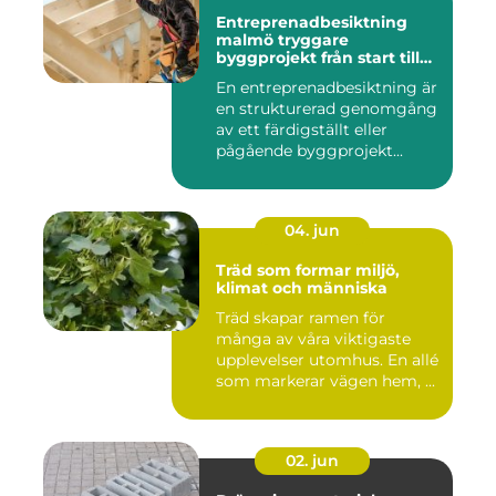
Entreprenadbesiktning
malmö tryggare
byggprojekt från start till
mål
En entreprenadbesiktning är
en strukturerad genomgång
av ett färdigställt eller
pågående byggprojekt...
04. jun
Träd som formar miljö,
klimat och människa
Träd skapar ramen för
många av våra viktigaste
upplevelser utomhus. En allé
som markerar vägen hem, ...
02. jun