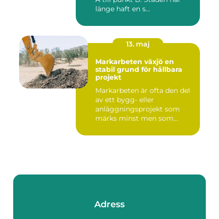
länge haft en s...
13. maj
Markarbeten växjö en
stabil grund för hållbara
projekt
Markarbeten är ofta den del
av ett bygg- eller
anläggningsprojekt som
märks minst men som
betyder m...
Adress