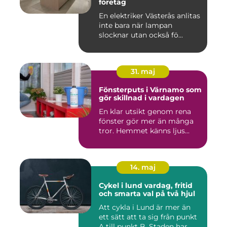
företag
En elektriker Västerås anlitas
inte bara när lampan
slocknar utan också fö...
31. maj
Fönsterputs i Värnamo som
gör skillnad i vardagen
En klar utsikt genom rena
fönster gör mer än många
tror. Hemmet känns ljus...
14. maj
Cykel i lund vardag, fritid
och smarta val på två hjul
Att cykla i Lund är mer än
ett sätt att ta sig från punkt
A till punkt B. Staden har