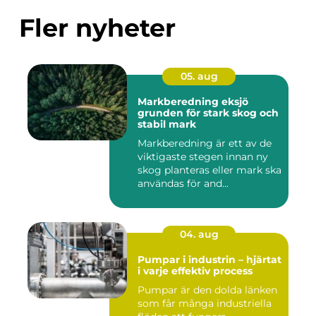
Fler nyheter
05. aug
Markberedning eksjö
grunden för stark skog och
stabil mark
Markberedning är ett av de
viktigaste stegen innan ny
skog planteras eller mark ska
användas för and...
04. aug
Pumpar i industrin – hjärtat
i varje effektiv process
Pumpar är den dolda länken
som får många industriella