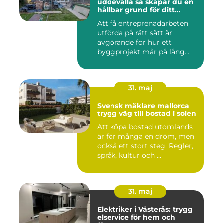
uddevalla så skapar du en
hållbar grund för ditt
projekt
Att få entreprenadarbeten
utförda på rätt sätt är
avgörande för hur ett
byggprojekt mår på lång
sikt...
31. maj
Svensk mäklare mallorca
trygg väg till bostad i solen
Att köpa bostad utomlands
är för många en dröm, men
också ett stort steg. Regler,
språk, kultur och ...
31. maj
Elektriker i Västerås: trygg
elservice för hem och