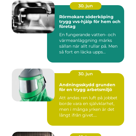
30. jun
Rörmokare söderköping
trygg vvs-hjälp för hem och
företag
En fungerande vatten- och
värmeanläggning märks
sällan när allt rullar på. Men
så fort en läcka upps...
30. jun
Andningsskydd grunden
för en trygg arbetsmiljö
Att andas ren luft på jobbet
borde vara en självklarhet,
men i många yrken är det
långt ifrån givet....